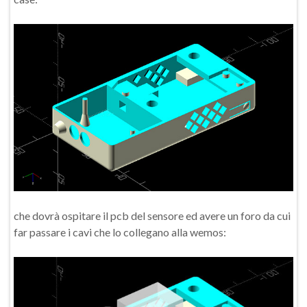
che dovrà ospitare il pcb del sensore ed avere un foro da cui
far passare i cavi che lo collegano alla wemos: