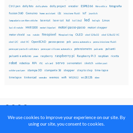
ESP8266
dolly foto
dolly project
encoder
fotografia
CtrlJ pen
dolly photo
fibra ottica
fusion 360
Genuino
i2c
IoT
home assistant
iniezione fluidi
joystick
led
lcd
Linux
lasercut
laser cut
lampadario con fibre ottiche
lcd 16x2
led rgb
motori passo-passo
MKR1000
motori stepper
luci di natale
motori bipolari
Neopixel
motor shield
OLED
nas
natale
Neopixel ring
oled 128x32
oled 128x32 IIC
OpenSCAD
passo-passo
pcb
oled i2C
oled IIC
penna automatica
penna iniezione fluidi
potenziometro
pulsanti
penna per pasta di saldatura
penna per silicone automatica
pulsante
raspberry pi
pulsanti e arduino
raspberry
Raspberry Pi 3
raspbian
pwm
ricetta
robot
servo
RPi
robotica
rtc
servomotori
sketch
sd card
solder past
stampa 3D
stepper
stampante 3d
step to step
solder past pen
time-lapse
wemos
wifi
tinkercad
ws2812B
timelapse
wemake
WS2812
xbee
Il blog mauroalfieri.it ed i suoi contenuti sono distribuiti
con Licenza
Creative Commons Attribution Non commercial Share
Alike 4.0 International