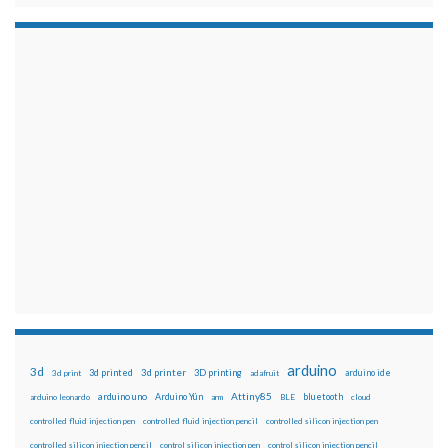
arduino
3d
3d printed
3d printer
3D printing
3d print
adafruit
arduino ide
Attiny85
arduino uno
Arduino Yún
bluetooth
arduino leonardo
arm
BLE
cloud
controlled fluid injection pen
controlled fluid injection pencil
controlled silicon injection pen
controlled silicon injection pencil
control silicon injection pen
control silicon injection pencil