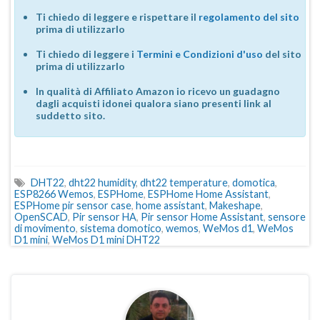
Ti chiedo di leggere e rispettare il
regolamento del sito
prima di utilizzarlo
Ti chiedo di leggere i
Termini e Condizioni d'uso
del sito
prima di utilizzarlo
In qualità di Affiliato Amazon io ricevo un guadagno
dagli acquisti idonei qualora siano presenti link al
suddetto sito.
DHT22
,
dht22 humidity
,
dht22 temperature
,
domotica
,
ESP8266 Wemos
,
ESPHome
,
ESPHome Home Assistant
,
ESPHome pir sensor case
,
home assistant
,
Makeshape
,
OpenSCAD
,
Pir sensor HA
,
Pir sensor Home Assistant
,
sensore
di movimento
,
sistema domotico
,
wemos
,
WeMos d1
,
WeMos
D1 mini
,
WeMos D1 mini DHT22