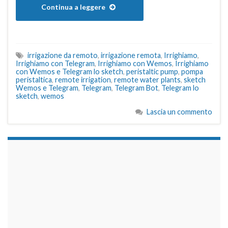
Continua a leggere
irrigazione da remoto
,
irrigazione remota
,
Irrighiamo
,
Irrighiamo con Telegram
,
Irrighiamo con Wemos
,
Irrighiamo
con Wemos e Telegram lo sketch
,
peristaltic pump
,
pompa
peristaltica
,
remote irrigation
,
remote water plants
,
sketch
Wemos e Telegram
,
Telegram
,
Telegram Bot
,
Telegram lo
sketch
,
wemos
Lascia un commento
займы на карту срочно