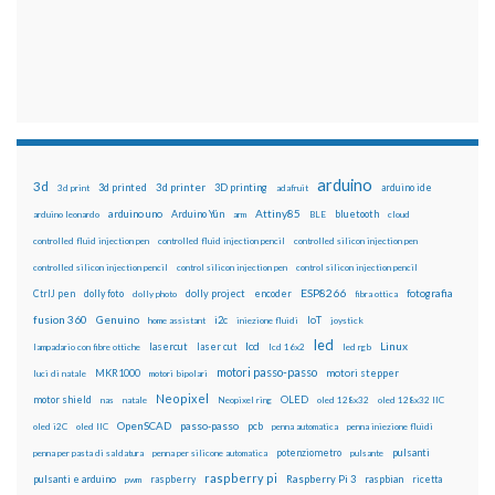
arduino
3d
3d printed
3d printer
3D printing
3d print
adafruit
arduino ide
Attiny85
arduino uno
Arduino Yún
bluetooth
arduino leonardo
arm
BLE
cloud
controlled fluid injection pen
controlled fluid injection pencil
controlled silicon injection pen
controlled silicon injection pencil
control silicon injection pen
control silicon injection pencil
ESP8266
dolly foto
dolly project
encoder
fotografia
CtrlJ pen
dolly photo
fibra ottica
fusion 360
Genuino
i2c
IoT
home assistant
iniezione fluidi
joystick
led
lcd
Linux
lasercut
laser cut
lampadario con fibre ottiche
lcd 16x2
led rgb
motori passo-passo
MKR1000
motori stepper
luci di natale
motori bipolari
Neopixel
motor shield
OLED
nas
natale
Neopixel ring
oled 128x32
oled 128x32 IIC
OpenSCAD
passo-passo
pcb
oled i2C
oled IIC
penna automatica
penna iniezione fluidi
potenziometro
pulsanti
penna per pasta di saldatura
penna per silicone automatica
pulsante
raspberry pi
pulsanti e arduino
raspberry
Raspberry Pi 3
raspbian
pwm
ricetta