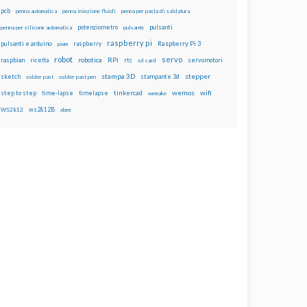
pcb
penna automatica
penna iniezione fluidi
penna per pasta di saldatura
potenziometro
pulsanti
penna per silicone automatica
pulsante
raspberry pi
pulsanti e arduino
raspberry
Raspberry Pi 3
pwm
robot
servo
RPi
raspbian
robotica
rtc
servomotori
ricetta
sd card
stampa 3D
stepper
sketch
stampante 3d
solder past
solder past pen
wemos
wifi
step to step
tinkercad
time-lapse
timelapse
wemake
ws2812B
WS2812
xbee