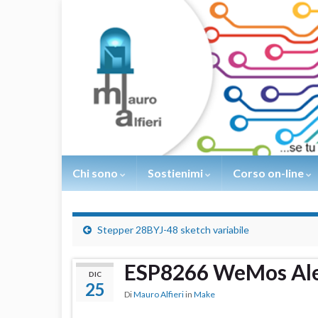
Chi sono
Sostienimi
Corso on-line
Stepper 28BYJ-48 sketch variabile
ESP8266 WeMos Al
DIC
25
Di
Mauro Alfieri
in
Make