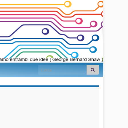
Search for:
займы на
карту срочно