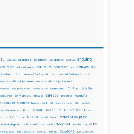
arduino
3d
3d printed
3d printer
3D printing
3d print
adafruit
Attiny85
arduino uno
Arduino Yún
arduino ide
arduino leonardo
arm
BLE
bluetooth
cloud
controlled fluid injection pen
controlled fluid injection pencil
controlled silicon injection pen
controlled silicon injection pencil
dolly foto
control silicon injection pen
control silicon injection pencil
CtrlJ pen
ESP8266
dolly project
encoder
fotografia
dolly photo
fibra ottica
fusion 360
Genuino
i2c
IoT
home assistant
iniezione fluidi
joystick
led
lcd
lasercut
laser cut
lampadario con fibre ottiche
lcd 16x2
led rgb
motori passo-passo
Linux
MKR1000
luci di natale
motori bipolari
Neopixel
motori stepper
motor shield
OLED
nas
natale
Neopixel ring
OpenSCAD
passo-passo
oled 128x32
oled 128x32 IIC
oled i2C
oled IIC