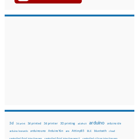
arduino
3d
3d printed
3d printer
3D printing
3d print
adafruit
arduino ide
Attiny85
arduino uno
Arduino Yún
bluetooth
arduino leonardo
arm
BLE
cloud
controlled fluid injection pen
controlled fluid injection pencil
controlled silicon injection pen