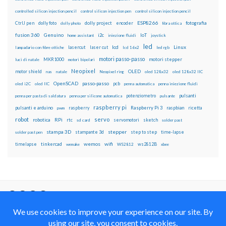
controlled silicon injection pencil
control silicon injection pen
control silicon injection pencil
ESP8266
dolly foto
dolly project
encoder
fotografia
CtrlJ pen
dolly photo
fibra ottica
fusion 360
Genuino
i2c
IoT
home assistant
iniezione fluidi
joystick
led
lcd
Linux
lasercut
laser cut
lampadario con fibre ottiche
lcd 16x2
led rgb
motori passo-passo
MKR1000
motori stepper
luci di natale
motori bipolari
Neopixel
motor shield
OLED
nas
natale
Neopixel ring
oled 128x32
oled 128x32 IIC
OpenSCAD
passo-passo
pcb
oled i2C
oled IIC
penna automatica
penna iniezione fluidi
potenziometro
pulsanti
penna per pasta di saldatura
penna per silicone automatica
pulsante
raspberry pi
pulsanti e arduino
raspberry
Raspberry Pi 3
raspbian
pwm
ricetta
robot
servo
RPi
robotica
rtc
servomotori
sketch
sd card
solder past
stampa 3D
stepper
stampante 3d
step to step
solder past pen
time-lapse
wemos
wifi
tinkercad
ws2812B
timelapse
wemake
WS2812
xbee
Il blog mauroalfieri.it ed i suoi contenuti sono distribuiti
con Licenza
Creative Commons Attribution Non commercial Share
Alike 4.0 International