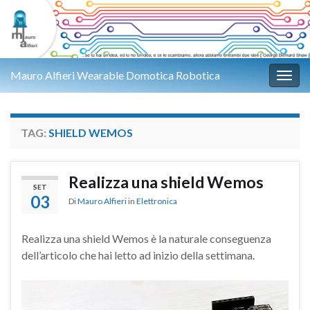
Mauro Alfieri Wearable Domotica Robotica
Attiv
TAG:
SHIELD WEMOS
Realizza una shield Wemos
SET
03
Di
Mauro Alfieri
in
Elettronica
Realizza una shield Wemos è la naturale conseguenza
dell’articolo che hai letto ad inizio della settimana.