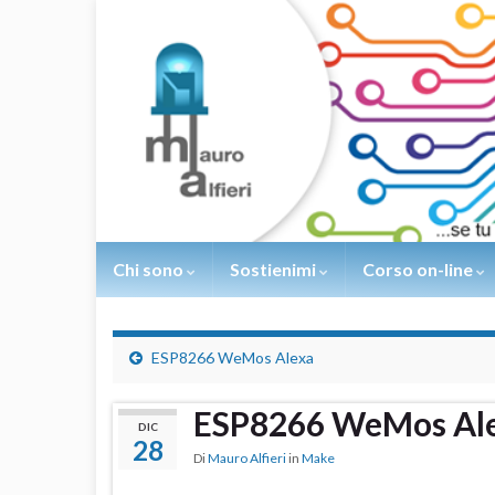
Chi sono
Sostienimi
Corso on-line
ESP8266 WeMos Alexa
ESP8266 WeMos Ale
DIC
28
Di
Mauro Alfieri
in
Make