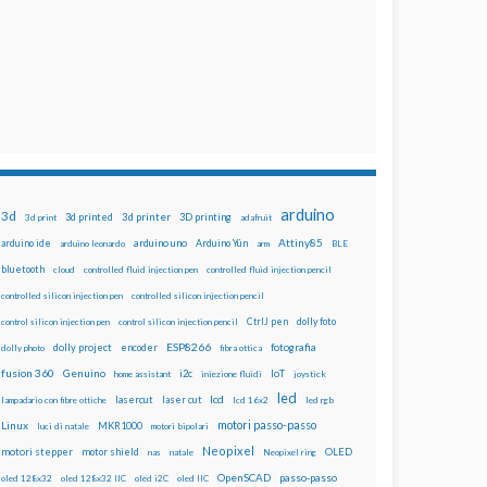
arduino
3d
3d printed
3d printer
3D printing
3d print
adafruit
Attiny85
arduino uno
Arduino Yún
arduino ide
arduino leonardo
arm
BLE
bluetooth
cloud
controlled fluid injection pen
controlled fluid injection pencil
controlled silicon injection pen
controlled silicon injection pencil
dolly foto
control silicon injection pen
control silicon injection pencil
CtrlJ pen
ESP8266
dolly project
encoder
fotografia
dolly photo
fibra ottica
fusion 360
Genuino
i2c
IoT
home assistant
iniezione fluidi
joystick
led
lcd
lasercut
laser cut
lampadario con fibre ottiche
lcd 16x2
led rgb
motori passo-passo
Linux
MKR1000
luci di natale
motori bipolari
Neopixel
motori stepper
motor shield
OLED
nas
natale
Neopixel ring
OpenSCAD
passo-passo
oled 128x32
oled 128x32 IIC
oled i2C
oled IIC