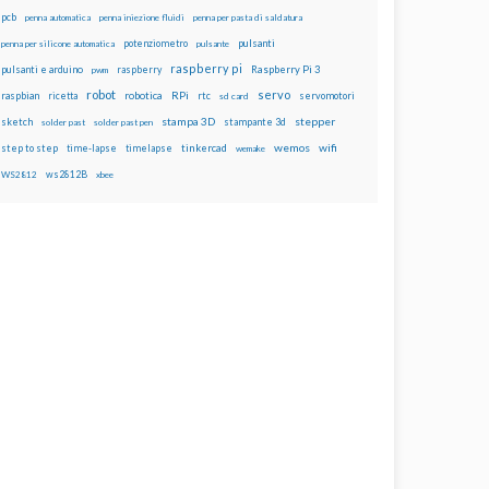
pcb
penna automatica
penna iniezione fluidi
penna per pasta di saldatura
potenziometro
pulsanti
penna per silicone automatica
pulsante
raspberry pi
pulsanti e arduino
raspberry
Raspberry Pi 3
pwm
robot
servo
RPi
raspbian
robotica
rtc
servomotori
ricetta
sd card
stampa 3D
stepper
sketch
stampante 3d
solder past
solder past pen
wemos
wifi
step to step
tinkercad
time-lapse
timelapse
wemake
ws2812B
WS2812
xbee