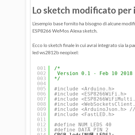
Lo sketch modificato per 
L’esempio base fornito ha bisogno di alcune modifi
ESP8266 WeMos Alexa sketch.
Ecco lo sketch finale in cui avrai integrato sia la pa
led ws2812b neopixel:
001
/*
002
Version 0.1 - Feb 10 2018
003
*/
004
005
#include <Arduino.h>
006
#include <ESP8266WiFi.h>
007
#include <ESP8266WiFiMulti
008
#include <WebSocketsClient
009
#include <ArduinoJson.h> /
010
#include <FastLED.h>
011
012
#define NUM_LEDS 40
013
#define DATA_PIN 2
014
CRGB leds[NUM_LEDS];