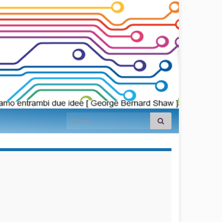
Search for:
займы на
карту срочно