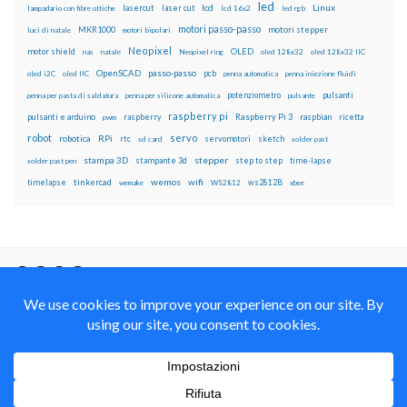
led
lcd
Linux
lasercut
laser cut
lampadario con fibre ottiche
lcd 16x2
led rgb
motori passo-passo
MKR1000
motori stepper
luci di natale
motori bipolari
Neopixel
motor shield
OLED
nas
natale
Neopixel ring
oled 128x32
oled 128x32 IIC
OpenSCAD
passo-passo
pcb
oled i2C
oled IIC
penna automatica
penna iniezione fluidi
potenziometro
pulsanti
penna per pasta di saldatura
penna per silicone automatica
pulsante
raspberry pi
pulsanti e arduino
raspberry
Raspberry Pi 3
raspbian
pwm
ricetta
robot
servo
RPi
robotica
rtc
servomotori
sketch
sd card
solder past
stampa 3D
stepper
stampante 3d
step to step
solder past pen
time-lapse
wemos
wifi
tinkercad
ws2812B
timelapse
wemake
WS2812
xbee
Il blog mauroalfieri.it ed i suoi contenuti sono distribuiti
con Licenza
Creative Commons Attribution Non commercial Share
Alike 4.0 International
© 2012-2018 Mauro Alfieri Elettronica Domotica Robotica Arduino Corsi