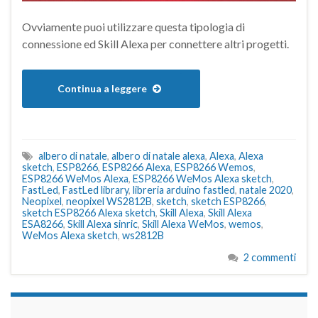
Ovviamente puoi utilizzare questa tipologia di
connessione ed Skill Alexa per connettere altri progetti.
Continua a leggere
albero di natale
,
albero di natale alexa
,
Alexa
,
Alexa
sketch
,
ESP8266
,
ESP8266 Alexa
,
ESP8266 Wemos
,
ESP8266 WeMos Alexa
,
ESP8266 WeMos Alexa sketch
,
FastLed
,
FastLed library
,
libreria arduino fastled
,
natale 2020
,
Neopixel
,
neopixel WS2812B
,
sketch
,
sketch ESP8266
,
sketch ESP8266 Alexa sketch
,
Skill Alexa
,
Skill Alexa
ESA8266
,
Skill Alexa sinric
,
Skill Alexa WeMos
,
wemos
,
WeMos Alexa sketch
,
ws2812B
2 commenti
займы на карту срочно