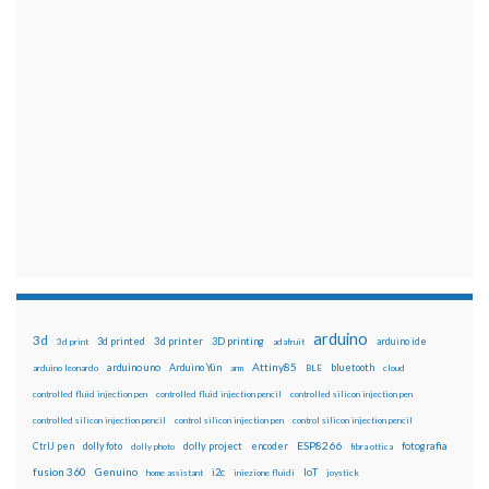
arduino
3d
3d printed
3d printer
3D printing
3d print
adafruit
arduino ide
Attiny85
arduino uno
Arduino Yún
bluetooth
arduino leonardo
arm
BLE
cloud
controlled fluid injection pen
controlled fluid injection pencil
controlled silicon injection pen
controlled silicon injection pencil
control silicon injection pen
control silicon injection pencil
ESP8266
dolly foto
dolly project
encoder
fotografia
CtrlJ pen
dolly photo
fibra ottica
fusion 360
Genuino
i2c
IoT
home assistant
iniezione fluidi
joystick