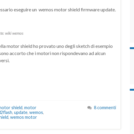
essario eseguire un wemos motor shield firmware update.
te: wiki wemos
ella motor shield ho provato uno degli sketch di esempio
mi sono accorto che i motori non rispondevano ad alcun
ersi.
motor shield
,
motor
8 commenti
2flash
,
update
,
wemos
,
ield
,
wemos motor