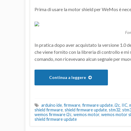
Prima di usare la motor shield per WeMos è nec
Fon
In pratica dopo aver acquistato la versione 1.0 d
che viene fornito con la libreria di controllo e 
comando, non ricevevano alcun segnale per muov
Continua a leggere
arduino ide
,
firmware
,
firmware update
,
i2c
,
IIC
,
shield firmware
,
shield firmware update
,
stm32
,
stm3
wemos firmware i2c
,
wemos motor
,
wemos motor sh
shield firmware update