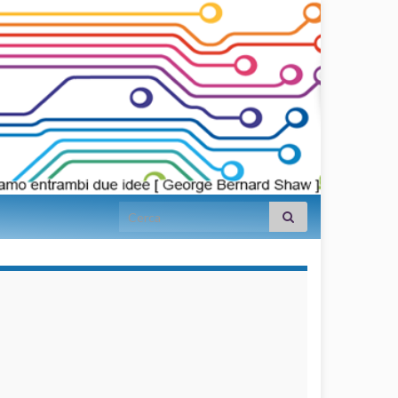
Search for:
займы на
карту срочно