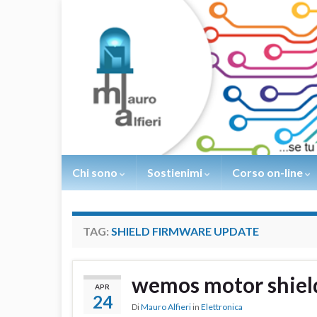
Chi sono
Sostienimi
Corso on-line
TAG:
SHIELD FIRMWARE UPDATE
wemos motor shiel
APR
24
Di
Mauro Alfieri
in
Elettronica