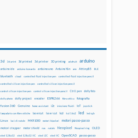
arduino
3d
3d printed
3d printer
3D printing
3d print
adafruit
Attiny85
arduino uno
Arduino Yún
arduino ide
arduino leonardo
arm
BLE
bluetooth
cloud
controlled fluid injection pen
controlled fluid injection pencil
controlled silicon injection pen
controlled silicon injection pencil
dolly foto
control silicon injection pen
control silicon injection pencil
CtrlJ pen
ESP8266
dolly project
encoder
fotografia
dolly photo
fibra ottica
fusion 360
Genuino
i2c
IoT
home assistant
iniezione fluidi
joystick
led
lcd
lasercut
laser cut
lampadario con fibre ottiche
lcd 16x2
led rgb
motori passo-passo
Linux
MKR1000
luci di natale
motori bipolari
Neopixel
motori stepper
motor shield
OLED
nas
natale
Neopixel ring
OpenSCAD
passo-passo
oled 128x32
oled 128x32 IIC
oled i2C
oled IIC