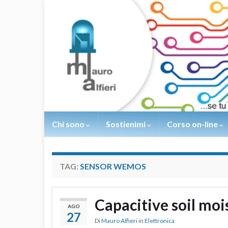
Chi sono
Sostienimi
Corso on-line
TAG:
SENSOR WEMOS
Capacitive soil mo
AGO
27
Di
Mauro Alfieri
in
Elettronica