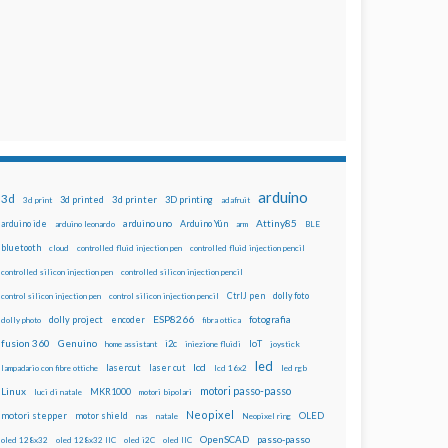
arduino
3d
3d printed
3d printer
3D printing
3d print
adafruit
Attiny85
arduino uno
Arduino Yún
arduino ide
arduino leonardo
arm
BLE
bluetooth
cloud
controlled fluid injection pen
controlled fluid injection pencil
controlled silicon injection pen
controlled silicon injection pencil
dolly foto
control silicon injection pen
control silicon injection pencil
CtrlJ pen
ESP8266
dolly project
encoder
fotografia
dolly photo
fibra ottica
fusion 360
Genuino
i2c
IoT
home assistant
iniezione fluidi
joystick
led
lcd
lasercut
laser cut
lampadario con fibre ottiche
lcd 16x2
led rgb
motori passo-passo
Linux
MKR1000
luci di natale
motori bipolari
Neopixel
motori stepper
motor shield
OLED
nas
natale
Neopixel ring
OpenSCAD
passo-passo
oled 128x32
oled 128x32 IIC
oled i2C
oled IIC