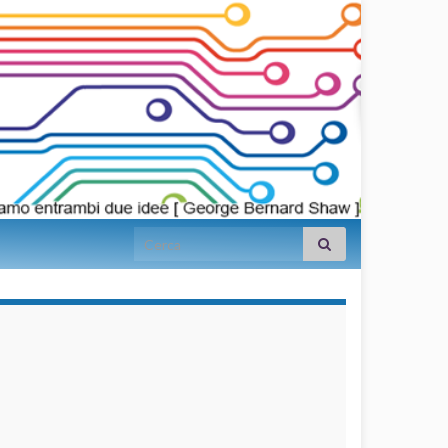
Search for:
займы на
карту срочно