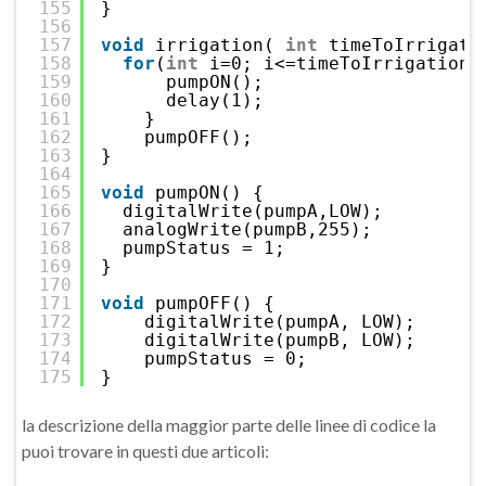
155
}
156
157
void
irrigation( 
int
timeToIrrigati
158
for
(
int
i=0; i<=timeToIrrigation;
159
pumpON();
160
delay(1);  
161
}
162
pumpOFF();
163
}  
164
165
void
pumpON() {
166
digitalWrite(pumpA,LOW);
167
analogWrite(pumpB,255);
168
pumpStatus = 1;
169
}  
170
171
void
pumpOFF() {
172
digitalWrite(pumpA, LOW);
173
digitalWrite(pumpB, LOW);
174
pumpStatus = 0;
175
}
la descrizione della maggior parte delle linee di codice la
puoi trovare in questi due articoli: