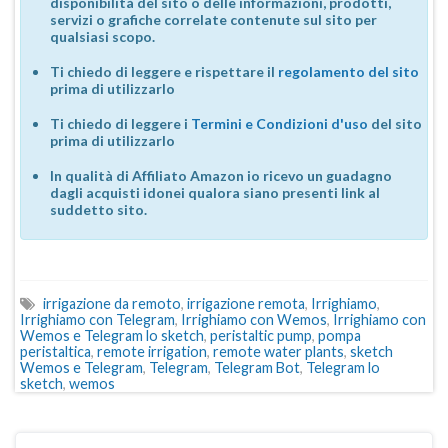
disponibilità del sito o delle informazioni, prodotti,
servizi o grafiche correlate contenute sul sito per
qualsiasi scopo.
Ti chiedo di leggere e rispettare il
regolamento del sito
prima di utilizzarlo
Ti chiedo di leggere i
Termini e Condizioni d'uso
del sito
prima di utilizzarlo
In qualità di Affiliato Amazon io ricevo un guadagno
dagli acquisti idonei qualora siano presenti link al
suddetto sito.
irrigazione da remoto
,
irrigazione remota
,
Irrighiamo
,
Irrighiamo con Telegram
,
Irrighiamo con Wemos
,
Irrighiamo con
Wemos e Telegram lo sketch
,
peristaltic pump
,
pompa
peristaltica
,
remote irrigation
,
remote water plants
,
sketch
Wemos e Telegram
,
Telegram
,
Telegram Bot
,
Telegram lo
sketch
,
wemos