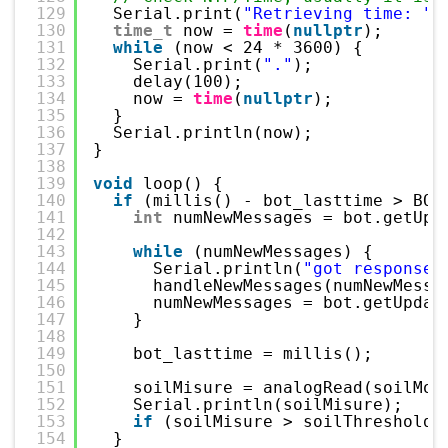
129
Serial.print(
"Retrieving time: "
)
130
time_t
now = 
time
(
nullptr
);
131
while
(now < 24 * 3600) {
132
Serial.print(
"."
);
133
delay(100);
134
now = 
time
(
nullptr
);
135
}
136
Serial.println(now);
137
}
138
139
void
loop() {
140
if
(millis() - bot_lasttime > BOT
141
int
numNewMessages = bot.getUpd
142
143
while
(numNewMessages) {
144
Serial.println(
"got response"
145
handleNewMessages(numNewMessa
146
numNewMessages = bot.getUpdat
147
}
148
149
bot_lasttime = millis();
150
151
soilMisure = analogRead(soilMoi
152
Serial.println(soilMisure);
153
if
(soilMisure > soilThreshold)
154
}