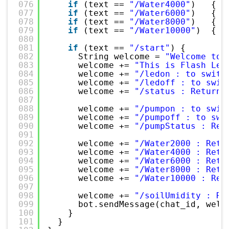
076
if
(text == 
"/Water4000"
)   { i
077
if
(text == 
"/Water6000"
)   { i
078
if
(text == 
"/Water8000"
)   { i
079
if
(text == 
"/Water10000"
)  { i
080
081
if
(text == 
"/start"
) {
082
String welcome = 
"Welcome to 
083
welcome += 
"This is Flash Led
084
welcome += 
"/ledon : to switc
085
welcome += 
"/ledoff : to swit
086
welcome += 
"/status : Returns
087
088
welcome += 
"/pumpon : to swit
089
welcome += 
"/pumpoff : to swi
090
welcome += 
"/pumpStatus : Ret
091
092
welcome += 
"/Water2000 : Retu
093
welcome += 
"/Water4000 : Retu
094
welcome += 
"/Water6000 : Retu
095
welcome += 
"/Water8000 : Retu
096
welcome += 
"/Water10000 : Ret
097
098
welcome += 
"/soilUmidity : Re
099
bot.sendMessage(chat_id, welc
100
}
101
}