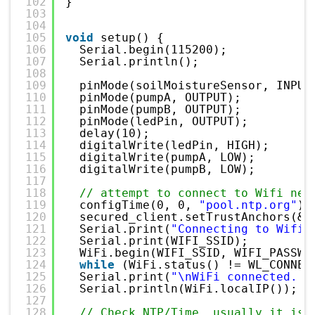
102
}
103
104
105
void
setup() {
106
Serial.begin(115200);
107
Serial.println();
108
109
pinMode(soilMoistureSensor, INPUT
110
pinMode(pumpA, OUTPUT);
111
pinMode(pumpB, OUTPUT);
112
pinMode(ledPin, OUTPUT);
113
delay(10);
114
digitalWrite(ledPin, HIGH);
115
digitalWrite(pumpA, LOW);
116
digitalWrite(pumpB, LOW);
117
118
// attempt to connect to Wifi net
119
configTime(0, 0, 
"pool.ntp.org"
);
120
secured_client.setTrustAnchors(&c
121
Serial.print(
"Connecting to Wifi 
122
Serial.print(WIFI_SSID);
123
WiFi.begin(WIFI_SSID, WIFI_PASSWO
124
while
(WiFi.status() != WL_CONNEC
125
Serial.print(
"\nWiFi connected. I
126
Serial.println(WiFi.localIP());
127
128
// Check NTP/Time, usually it is 