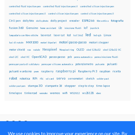
controlled fluid injection pen
controlled fluid injection pencil
controlled silicon injection pen
controlled silicon injection pencil
control silicon injection pen
control silicon injection pencil
ESP8266
dolly foto
dolly project
encoder
fotografia
CtrlJ pen
dolly photo
fibra ottica
fusion 360
Genuino
i2c
IoT
home assistant
iniezione fluidi
joystick
led
lcd
Linux
lasercut
laser cut
lampadario con fibre ottiche
lcd 16x2
led rgb
motori passo-passo
MKR1000
motori stepper
luci di natale
motori bipolari
Neopixel
motor shield
OLED
nas
natale
Neopixel ring
oled 128x32
oled 128x32 IIC
OpenSCAD
passo-passo
pcb
oled i2C
oled IIC
penna automatica
penna iniezione fluidi
potenziometro
pulsanti
penna per pasta di saldatura
penna per silicone automatica
pulsante
raspberry pi
pulsanti e arduino
raspberry
Raspberry Pi 3
raspbian
pwm
ricetta
robot
servo
RPi
robotica
rtc
servomotori
sketch
sd card
solder past
stampa 3D
stepper
stampante 3d
step to step
solder past pen
time-lapse
wemos
wifi
tinkercad
ws2812B
timelapse
wemake
WS2812
xbee
Il blog mauroalfieri.it ed i suoi contenuti sono distribuiti
con Licenza
Creative Commons Attribution Non commercial Share