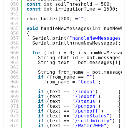
050
const
int
soilThreshold = 500;
051
const
int
irrigationTime = 1500;
052
053
char
buffer[200] =
""
;
054
055
void
handleNewMessages(
int
numNewMe
056
{
057
Serial.print(
"handleNewMessages "
058
Serial.println(numNewMessages);
059
060
for
(
int
i = 0; i < numNewMessage
061
String chat_id = bot.messages[i
062
String text = bot.messages[i].t
063
064
String from_name = bot.messages
065
if
(from_name == 
""
)
066
from_name = 
"Guest"
;
067
068
if
(text == 
"/ledon"
)       { d
069
if
(text == 
"/ledoff"
)      { l
070
if
(text == 
"/status"
)      { 
i
071
if
(text == 
"/pumpon"
)      { p
072
if
(text == 
"/pumpoff"
)     { p
073
if
(text == 
"/pumpStatus"
)  { 
i
074
if
(text == 
"/soilUmidity"
) { 
s
075
if
(text == 
"/Water2000"
)   { i