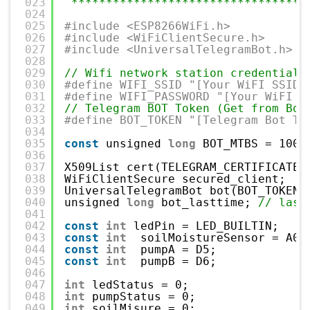
023
**********************************
024
025
#include <ESP8266WiFi.h>
026
#include <WiFiClientSecure.h>
027
#include <UniversalTelegramBot.h>
028
029
// Wifi network station credentials
030
#define WIFI_SSID "[Your WiFI SSID 
031
#define WIFI_PASSWORD "[Your WiFI P
032
// Telegram BOT Token (Get from Bot
033
#define BOT_TOKEN "[Telegram Bot To
034
035
const
unsigned 
long
BOT_MTBS = 1000
036
037
X509List cert(TELEGRAM_CERTIFICATE_
038
WiFiClientSecure secured_client;
039
UniversalTelegramBot bot(BOT_TOKEN,
040
unsigned 
long
bot_lasttime; 
// last
041
042
const
int
ledPin = LED_BUILTIN;
043
const
int
soilMoistureSensor = A0;
044
const
int
pumpA = D5;
045
const
int
pumpB = D6;
046
047
int
ledStatus = 0;
048
int
pumpStatus = 0;
049
int
soilMisure = 0;