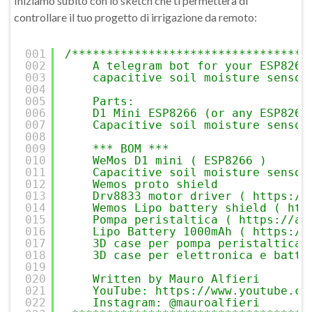
Iniziamo subito con lo sketch che ti permetterà di
controllare il tuo progetto di irrigazione da remoto:
001
/**********************************
002
A telegram bot for your ESP8266
003
capacitive soil moisture sensor
004
005
Parts:
006
D1 Mini ESP8266 (or any ESP8266
007
Capacitive soil moisture sensor
008
009
*** BOM ***
010
WeMos D1 mini ( ESP8266 )
011
Capacitive soil moisture sensor
012
Wemos proto shield
013
Drv8833 motor driver ( https://
014
Wemos Lipo battery shield ( htt
015
Pompa peristaltica ( https://am
016
Lipo Battery 1000mAh ( https://
017
3D case per pompa peristaltica 
018
3D case per elettronica e batte
019
020
Written by Mauro Alfieri
021
YouTube: https://www.youtube.co
022
Instagram: @mauroalfieri