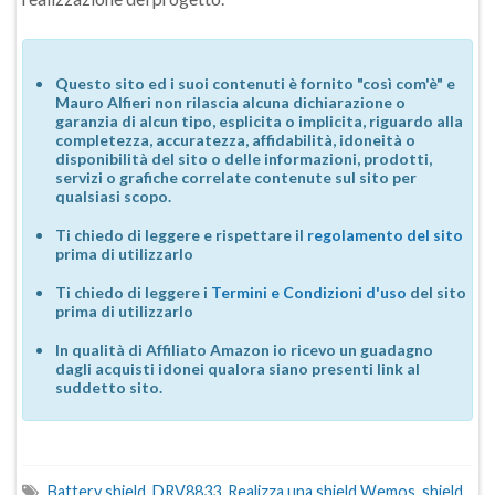
Questo sito ed i suoi contenuti è fornito "così com'è" e
Mauro Alfieri non rilascia alcuna dichiarazione o
garanzia di alcun tipo, esplicita o implicita, riguardo alla
completezza, accuratezza, affidabilità, idoneità o
disponibilità del sito o delle informazioni, prodotti,
servizi o grafiche correlate contenute sul sito per
qualsiasi scopo.
Ti chiedo di leggere e rispettare il
regolamento del sito
prima di utilizzarlo
Ti chiedo di leggere i
Termini e Condizioni d'uso
del sito
prima di utilizzarlo
In qualità di Affiliato Amazon io ricevo un guadagno
dagli acquisti idonei qualora siano presenti link al
suddetto sito.
Battery shield
,
DRV8833
,
Realizza una shield Wemos
,
shield
,