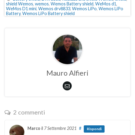
shield Wemos
,
wemos
,
Wemos Battery shield
,
WeMos d1
,
WeMos D1 mini
,
Wemos drv8833
,
Wemos LiPo
,
Wemos LiPo
Battery
,
Wemos LiPo Battery shield
Mauro Alfieri
2 commenti
Marco
il
7 Settembre 2021
#
Rispondi