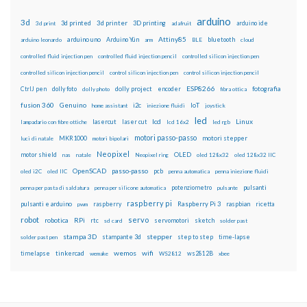
arduino
3d
3d printed
3d printer
3D printing
3d print
adafruit
arduino ide
Attiny85
arduino uno
Arduino Yún
bluetooth
arduino leonardo
arm
BLE
cloud
controlled fluid injection pen
controlled fluid injection pencil
controlled silicon injection pen
controlled silicon injection pencil
control silicon injection pen
control silicon injection pencil
ESP8266
dolly foto
dolly project
encoder
fotografia
CtrlJ pen
dolly photo
fibra ottica
fusion 360
Genuino
i2c
IoT
home assistant
iniezione fluidi
joystick
led
lcd
Linux
lasercut
laser cut
lampadario con fibre ottiche
lcd 16x2
led rgb
motori passo-passo
MKR1000
motori stepper
luci di natale
motori bipolari
Neopixel
motor shield
OLED
nas
natale
Neopixel ring
oled 128x32
oled 128x32 IIC
OpenSCAD
passo-passo
pcb
oled i2C
oled IIC
penna automatica
penna iniezione fluidi
potenziometro
pulsanti
penna per pasta di saldatura
penna per silicone automatica
pulsante
raspberry pi
pulsanti e arduino
raspberry
Raspberry Pi 3
raspbian
pwm
ricetta
robot
servo
RPi
robotica
rtc
servomotori
sketch
sd card
solder past
stampa 3D
stepper
stampante 3d
step to step
solder past pen
time-lapse
wemos
wifi
tinkercad
ws2812B
timelapse
wemake
WS2812
xbee