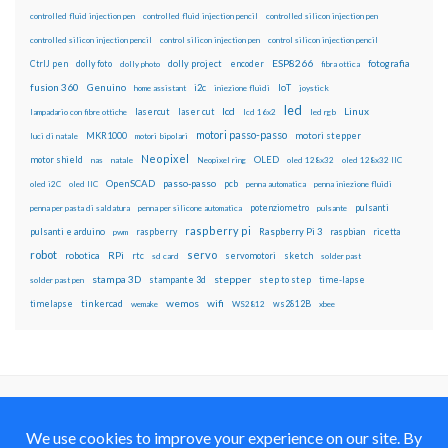
controlled fluid injection pen
controlled fluid injection pencil
controlled silicon injection pen
controlled silicon injection pencil
control silicon injection pen
control silicon injection pencil
ESP8266
dolly foto
dolly project
encoder
fotografia
CtrlJ pen
dolly photo
fibra ottica
fusion 360
Genuino
i2c
IoT
home assistant
iniezione fluidi
joystick
led
lcd
Linux
lasercut
laser cut
lampadario con fibre ottiche
lcd 16x2
led rgb
motori passo-passo
MKR1000
motori stepper
luci di natale
motori bipolari
Neopixel
motor shield
OLED
nas
natale
Neopixel ring
oled 128x32
oled 128x32 IIC
OpenSCAD
passo-passo
pcb
oled i2C
oled IIC
penna automatica
penna iniezione fluidi
potenziometro
pulsanti
penna per pasta di saldatura
penna per silicone automatica
pulsante
raspberry pi
pulsanti e arduino
raspberry
Raspberry Pi 3
raspbian
pwm
ricetta
robot
servo
RPi
robotica
rtc
servomotori
sketch
sd card
solder past
stampa 3D
stepper
stampante 3d
step to step
solder past pen
time-lapse
wemos
wifi
tinkercad
ws2812B
timelapse
wemake
WS2812
xbee
Il blog mauroalfieri.it ed i suoi contenuti sono distribuiti
con Licenza
Creative Commons Attribution Non commercial Share