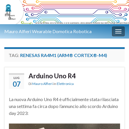
Mauro Alfieri Wearable Domotica Robotica
Attiv
TAG:
RENESAS RA4M1 (ARM® CORTEX®-M4)
Arduino Uno R4
LUG
07
Di
Mauro Alfieri
in
Elettronica
La nuova Arduino Uno R4 è ufficialmente stata rilasciata
una settima fa circa dopo l’annuncio allo scordo Arduino
day 2023: