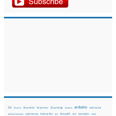
arduino
3d
3d printed
3d printer
3D printing
3d print
adafruit
arduino ide
Attiny85
arduino uno
Arduino Yún
bluetooth
arduino leonardo
arm
BLE
cloud