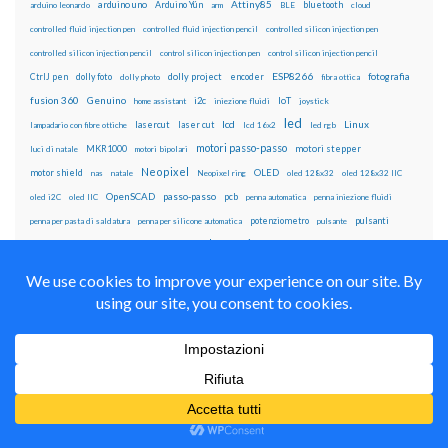
Attiny85
arduino uno
Arduino Yún
bluetooth
arduino leonardo
arm
BLE
cloud
controlled fluid injection pen
controlled fluid injection pencil
controlled silicon injection pen
controlled silicon injection pencil
control silicon injection pen
control silicon injection pencil
ESP8266
dolly foto
dolly project
encoder
fotografia
CtrlJ pen
dolly photo
fibra ottica
fusion 360
Genuino
i2c
IoT
home assistant
iniezione fluidi
joystick
led
lcd
Linux
lasercut
laser cut
lampadario con fibre ottiche
lcd 16x2
led rgb
motori passo-passo
MKR1000
motori stepper
luci di natale
motori bipolari
Neopixel
motor shield
OLED
nas
natale
Neopixel ring
oled 128x32
oled 128x32 IIC
OpenSCAD
passo-passo
pcb
oled i2C
oled IIC
penna automatica
penna iniezione fluidi
potenziometro
pulsanti
penna per pasta di saldatura
penna per silicone automatica
pulsante
raspberry pi
pulsanti e arduino
raspberry
Raspberry Pi 3
raspbian
pwm
ricetta
robot
servo
RPi
robotica
rtc
servomotori
sketch
sd card
solder past
stampa 3D
stepper
stampante 3d
step to step
solder past pen
time-lapse
wemos
wifi
tinkercad
ws2812B
timelapse
wemake
WS2812
xbee
Il blog mauroalfieri.it ed i suoi contenuti sono distribuiti
con Licenza
Creative Commons Attribution Non commercial Share