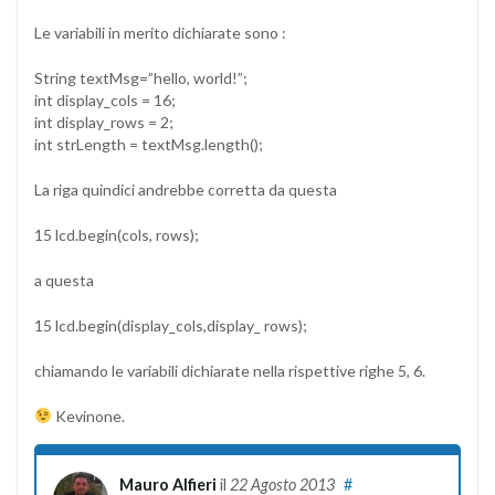
Le variabili in merito dichiarate sono :
String textMsg=”hello, world!”;
int display_cols = 16;
int display_rows = 2;
int strLength = textMsg.length();
La riga quindici andrebbe corretta da questa
15 lcd.begin(cols, rows);
a questa
15 lcd.begin(display_cols,display_ rows);
chiamando le variabili dichiarate nella rispettive righe 5, 6.
Kevinone.
Mauro Alfieri
il
22 Agosto 2013
#