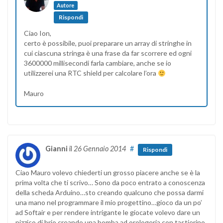
Autore
Rispondi
Ciao Ion,
certo è possibile, puoi preparare un array di stringhe in
cui ciascuna stringa è una frase da far scorrere ed ogni
3600000 millisecondi farla cambiare, anche se io
utilizzerei una RTC shield per calcolare l’ora
Mauro
Gianni
il
26 Gennaio 2014
#
Rispondi
Ciao Mauro volevo chiederti un grosso piacere anche se è la
prima volta che ti scrivo… Sono da poco entrato a conoscenza
della scheda Arduino…sto creando qualcuno che possa darmi
una mano nel programmare il mio progettino…gioco da un po’
ad Softair e per rendere intrigante le giocate volevo dare un
pizzico di brio creando una bomba ad orologeria con tastierino