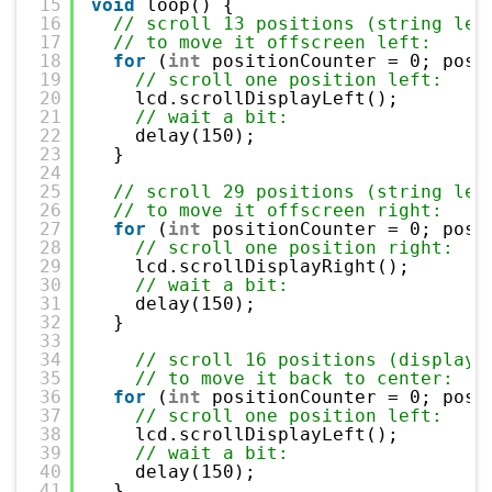
15
void
loop() {
16
// scroll 13 positions (string len
17
// to move it offscreen left:
18
for
(
int
positionCounter = 0; posi
19
// scroll one position left:
20
lcd.scrollDisplayLeft();
21
// wait a bit:
22
delay(150);
23
}
24
25
// scroll 29 positions (string len
26
// to move it offscreen right:
27
for
(
int
positionCounter = 0; posi
28
// scroll one position right:
29
lcd.scrollDisplayRight();
30
// wait a bit:
31
delay(150);
32
}
33
34
// scroll 16 positions (display 
35
// to move it back to center:
36
for
(
int
positionCounter = 0; posi
37
// scroll one position left:
38
lcd.scrollDisplayLeft();
39
// wait a bit:
40
delay(150);
41
}