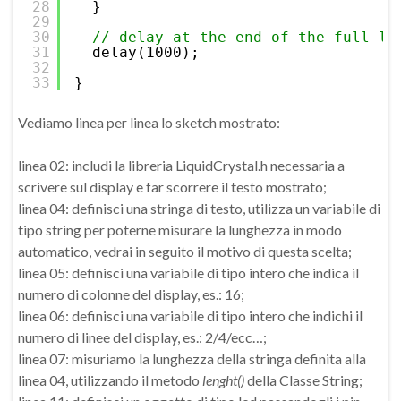
28
}
29
30
// delay at the end of the full lo
31
delay(1000);
32
33
}
Vediamo linea per linea lo sketch mostrato:
linea 02: includi la libreria LiquidCrystal.h necessaria a
scrivere sul display e far scorrere il testo mostrato;
linea 04: definisci una stringa di testo, utilizza un variabile di
tipo string per poterne misurare la lunghezza in modo
automatico, vedrai in seguito il motivo di questa scelta;
linea 05: definisci una variabile di tipo intero che indica il
numero di colonne del display, es.: 16;
linea 06: definisci una variabile di tipo intero che indichi il
numero di linee del display, es.: 2/4/ecc…;
linea 07: misuriamo la lunghezza della stringa definita alla
linea 04, utilizzando il metodo
lenght()
della Classe String;