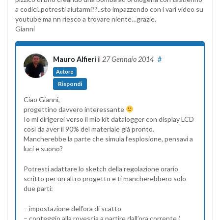
a codici..potresti aiutarmi??..sto impazzendo con i vari video su
youtube ma nn riesco a trovare niente…grazie.
Gianni
Mauro Alfieri
il
27 Gennaio 2014
#
Autore
Rispondi
Ciao Gianni,
progettino davvero interessante
Io mi dirigerei verso il mio kit datalogger con display LCD
così da aver il 90% del materiale già pronto.
Mancherebbe la parte che simula l’esplosione, pensavi a
luci e suono?
Potresti adattare lo sketch della regolazione orario
scritto per un altro progetto e ti mancherebbero solo
due parti:
– impostazione dell’ora di scatto
– conteggio alla rovescia a partire dall’ora corrente (