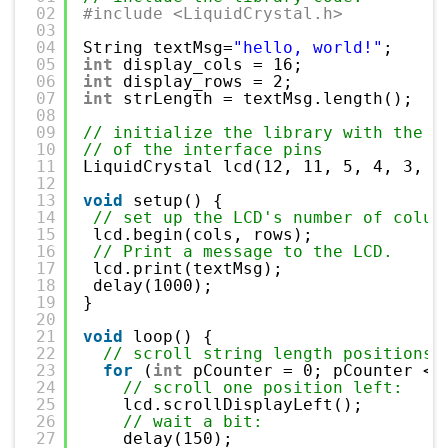
02
#include <LiquidCrystal.h>
03
04
String textMsg=
"hello, world!"
;
05
int
display_cols = 16;
06
int
display_rows = 2;
07
int
strLength = textMsg.length();
08
09
// initialize the library with the n
10
// of the interface pins
11
LiquidCrystal lcd(12, 11, 5, 4, 3, 2
12
13
void
setup() {
14
// set up the LCD's number of colum
15
lcd.begin(cols, rows);
16
// Print a message to the LCD.
17
lcd.print(textMsg);
18
delay(1000);
19
}
20
21
void
loop() {
22
// scroll string length positions 
23
for
(
int
pCounter = 0; pCounter < 
24
// scroll one position left:
25
lcd.scrollDisplayLeft();
26
// wait a bit:
27
delay(150);