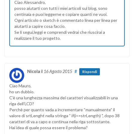
Ciao Alessandro,
posso aiutarti con tutti i miei articoli sul blog, sono
centinaia e puoi leggerne e copiare quanti ne vuoi.
Ogni articolo o sketch è commentato linea per linea per
aiutarti a capire cosa faccio.
Se li segui,leggi e comprendi vedrai che riuscirai a
realizzare il tuo progetto.
Nicola
il
16 Agosto 2015
#
Rispondi
Ciao Mauro,
ho un dubbio.
C’è una lunghezza massima dei caratteri visualizzabili in una
riga dell’LCD?
Perchè per quanto vada a incrementare “manualmente” il
valore di srtLenght nella stringa ” if(i<=strLength) ", dopo 38
caratteri di va a capo e continua nella riga sottostante.
Hai idea di quale possa essere il problema?