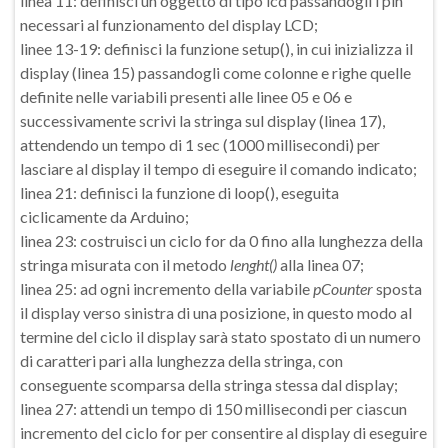
linea 11: definisci un oggetto di tipo lcd passandogli i pin
necessari al funzionamento del display LCD;
linee 13-19: definisci la funzione setup(), in cui inizializza il
display (linea 15) passandogli come colonne e righe quelle
definite nelle variabili presenti alle linee 05 e 06 e
successivamente scrivi la stringa sul display (linea 17),
attendendo un tempo di 1 sec (1000 millisecondi) per
lasciare al display il tempo di eseguire il comando indicato;
linea 21: definisci la funzione di loop(), eseguita
ciclicamente da Arduino;
linea 23: costruisci un ciclo for da 0 fino alla lunghezza della
stringa misurata con il metodo
lenght()
alla linea 07;
linea 25: ad ogni incremento della variabile
pCounter
sposta
il display verso sinistra di una posizione, in questo modo al
termine del ciclo il display sarà stato spostato di un numero
di caratteri pari alla lunghezza della stringa, con
conseguente scomparsa della stringa stessa dal display;
linea 27: attendi un tempo di 150 millisecondi per ciascun
incremento del ciclo for per consentire al display di eseguire