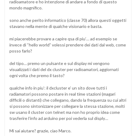
radioamatore e ho intenzione di andare a fondo di questo
mondo magnifico.
sono anche perito informatico (classe 70) allora questi oggetti
stavano nella mente di qualche visionario e basta.
mi piacerebbe provare a capire qsa di piu’… ad esempio se
invece di “hello world” volessi prendere dei dati dal web, come
posso farlo?
del tipo… premo un pulsante e sul display mi vengono
visualizzati i dati del dx cluster per radioamatori, aggiornati
ogni volta che premo il tasto?
qualche info in piu’: il dxcluster e’ un sito dove tutti i
radiamatori possono postare in real time stazioni (magari
difficili o distanti) che collegano, dando la frequenza su cui altri
si possono sintonizzare per collegare la stessa stazione, molti
sw usano il cluster con telnet ma non ho proprio idea come
trasferire l’info ad arduino per poi vederla sul disply…
Mi sai aiutare? grazie, ciao Marco.