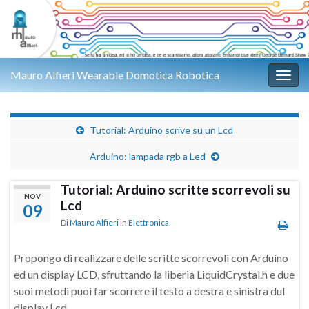
Mauro Alfieri Wearable Domotica Robotica
Attiv
Tutorial: Arduino scrive su un Lcd
Arduino: lampada rgb a Led
Tutorial: Arduino scritte scorrevoli su
NOV
Lcd
09
Di
Mauro Alfieri
in
Elettronica
Propongo di realizzare delle scritte scorrevoli con Arduino
ed un display LCD, sfruttando la liberia LiquidCrystal.h e due
suoi metodi puoi far scorrere il testo a destra e sinistra dul
display Lcd.