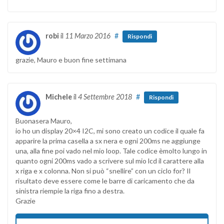
robi
il
11 Marzo 2016
#
Rispondi
grazie, Mauro e buon fine settimana
Michele
il
4 Settembre 2018
#
Rispondi
Buonasera Mauro,
io ho un display 20×4 I2C, mi sono creato un codice il quale fa
apparire la prima casella a sx nera e ogni 200ms ne aggiunge
una, alla fine poi vado nel mio loop. Tale codice èmolto lungo in
quanto ogni 200ms vado a scrivere sul mio lcd il carattere alla
x riga e x colonna. Non si può “snellire” con un ciclo for? Il
risultato deve essere come le barre di caricamento che da
sinistra riempie la riga fino a destra.
Grazie