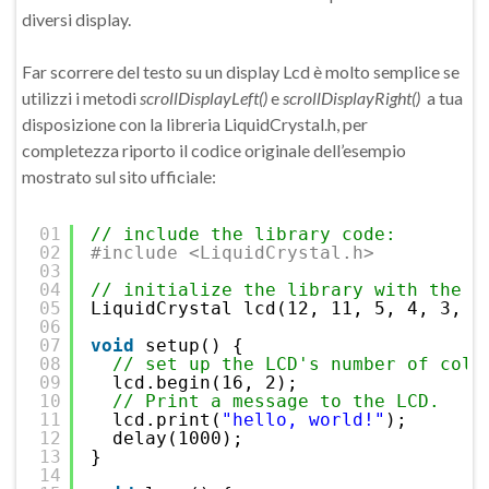
diversi display.
Far scorrere del testo su un display Lcd è molto semplice se
utilizzi i metodi
scrollDisplayLeft()
e
scrollDisplayRight()
a tua
disposizione con la libreria LiquidCrystal.h, per
completezza riporto il codice originale dell’esempio
mostrato sul sito ufficiale:
01
// include the library code:
02
#include <LiquidCrystal.h>
03
04
// initialize the library with the n
05
LiquidCrystal lcd(12, 11, 5, 4, 3, 2
06
07
void
setup() {
08
// set up the LCD's number of colu
09
lcd.begin(16, 2);
10
// Print a message to the LCD.
11
lcd.print(
"hello, world!"
);
12
delay(1000);
13
}
14