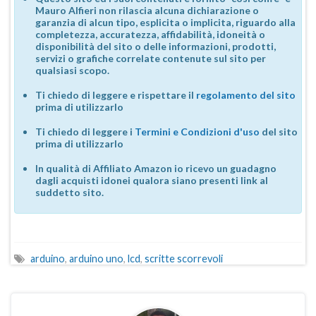
Mauro Alfieri non rilascia alcuna dichiarazione o
garanzia di alcun tipo, esplicita o implicita, riguardo alla
completezza, accuratezza, affidabilità, idoneità o
disponibilità del sito o delle informazioni, prodotti,
servizi o grafiche correlate contenute sul sito per
qualsiasi scopo.
Ti chiedo di leggere e rispettare il
regolamento del sito
prima di utilizzarlo
Ti chiedo di leggere i
Termini e Condizioni d'uso
del sito
prima di utilizzarlo
In qualità di Affiliato Amazon io ricevo un guadagno
dagli acquisti idonei qualora siano presenti link al
suddetto sito.
arduino
,
arduino uno
,
lcd
,
scritte scorrevoli