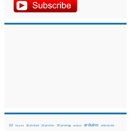
arduino
3d
3d printed
3d printer
3D printing
3d print
adafruit
arduino ide