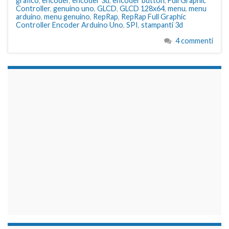
grafico
,
encoder
,
encoder 3d
,
encoder button
,
Full Graphic
Controller
,
genuino uno
,
GLCD
,
GLCD 128x64
,
menu
,
menu
arduino
,
menu genuino
,
RepRap
,
RepRap Full Graphic
Controller Encoder Arduino Uno
,
SPI
,
stampanti 3d
4 commenti
займы на карту срочно