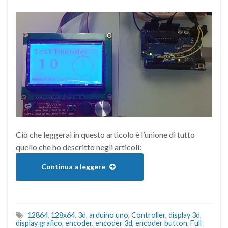
Ciò che leggerai in questo articolo è l’unione di tutto
quello che ho descritto negli articoli:
Continua a leggere
12864
,
128x64
,
3d
,
arduino uno
,
Controller
,
display 3d
,
display grafico
,
encoder
,
encoder 3d
,
encoder button
,
Full