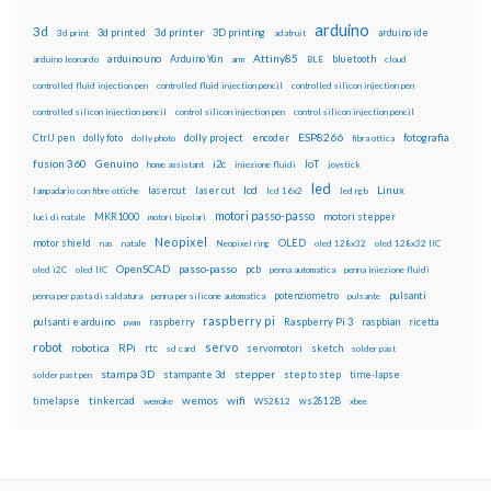
arduino
3d
3d printed
3d printer
3D printing
3d print
adafruit
arduino ide
Attiny85
arduino uno
Arduino Yún
bluetooth
arduino leonardo
arm
BLE
cloud
controlled fluid injection pen
controlled fluid injection pencil
controlled silicon injection pen
controlled silicon injection pencil
control silicon injection pen
control silicon injection pencil
ESP8266
dolly foto
dolly project
encoder
fotografia
CtrlJ pen
dolly photo
fibra ottica
fusion 360
Genuino
i2c
IoT
home assistant
iniezione fluidi
joystick
led
lcd
Linux
lasercut
laser cut
lampadario con fibre ottiche
lcd 16x2
led rgb
motori passo-passo
MKR1000
motori stepper
luci di natale
motori bipolari
Neopixel
motor shield
OLED
nas
natale
Neopixel ring
oled 128x32
oled 128x32 IIC
OpenSCAD
passo-passo
pcb
oled i2C
oled IIC
penna automatica
penna iniezione fluidi
potenziometro
pulsanti
penna per pasta di saldatura
penna per silicone automatica
pulsante
raspberry pi
pulsanti e arduino
raspberry
Raspberry Pi 3
raspbian
pwm
ricetta
robot
servo
RPi
robotica
rtc
servomotori
sketch
sd card
solder past
stampa 3D
stepper
stampante 3d
step to step
solder past pen
time-lapse
wemos
wifi
tinkercad
ws2812B
timelapse
wemake
WS2812
xbee