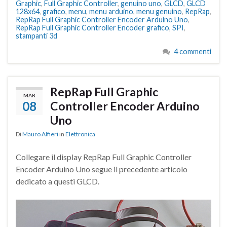
Graphic
,
Full Graphic Controller
,
genuino uno
,
GLCD
,
GLCD
128x64
,
grafico
,
menu
,
menu arduino
,
menu genuino
,
RepRap
,
RepRap Full Graphic Controller Encoder Arduino Uno
,
RepRap Full Graphic Controller Encoder grafico
,
SPI
,
stampanti 3d
4 commenti
RepRap Full Graphic
MAR
08
Controller Encoder Arduino
Uno
Di
Mauro Alfieri
in
Elettronica
Collegare il display RepRap Full Graphic Controller
Encoder Arduino Uno segue il precedente articolo
dedicato a questi GLCD.