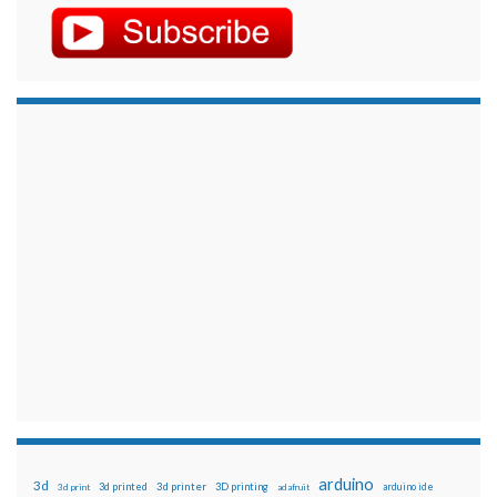
arduino
3d
3d printed
3d printer
3D printing
3d print
adafruit
arduino ide