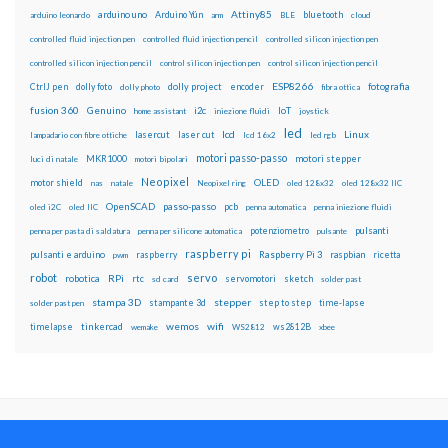
Attiny85
arduino uno
Arduino Yún
bluetooth
arduino leonardo
arm
BLE
cloud
controlled fluid injection pen
controlled fluid injection pencil
controlled silicon injection pen
controlled silicon injection pencil
control silicon injection pen
control silicon injection pencil
ESP8266
dolly foto
dolly project
encoder
fotografia
CtrlJ pen
dolly photo
fibra ottica
fusion 360
Genuino
i2c
IoT
home assistant
iniezione fluidi
joystick
led
lcd
Linux
lasercut
laser cut
lampadario con fibre ottiche
lcd 16x2
led rgb
motori passo-passo
MKR1000
motori stepper
luci di natale
motori bipolari
Neopixel
motor shield
OLED
nas
natale
Neopixel ring
oled 128x32
oled 128x32 IIC
OpenSCAD
passo-passo
pcb
oled i2C
oled IIC
penna automatica
penna iniezione fluidi
potenziometro
pulsanti
penna per pasta di saldatura
penna per silicone automatica
pulsante
raspberry pi
pulsanti e arduino
raspberry
Raspberry Pi 3
raspbian
pwm
ricetta
robot
servo
RPi
robotica
rtc
servomotori
sketch
sd card
solder past
stampa 3D
stepper
stampante 3d
step to step
solder past pen
time-lapse
wemos
wifi
tinkercad
ws2812B
timelapse
wemake
WS2812
xbee
Il blog mauroalfieri.it ed i suoi contenuti sono distribuiti