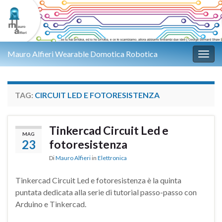
Mauro Alfieri Wearable Domotica Robotica
Attiv
TAG:
CIRCUIT LED E FOTORESISTENZA
Tinkercad Circuit Led e
MAG
23
fotoresistenza
Di
Mauro Alfieri
in
Elettronica
Tinkercad Circuit Led e fotoresistenza è la quinta
puntata dedicata alla serie di tutorial passo-passo con
Arduino e Tinkercad.