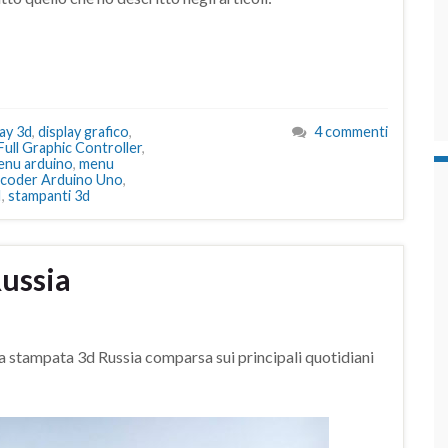
lay 3d
,
display grafico
,
4 commenti
Full Graphic Controller
,
enu arduino
,
menu
Encoder Arduino Uno
,
I
,
stampanti 3d
ussia
casa stampata 3d Russia comparsa sui principali quotidiani