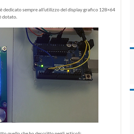
 dedicato sempre all’utilizzo del display grafico 128×64
è dotato.
tto quello che ho descritto negli articoli: