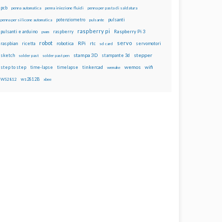
pcb
penna automatica
penna iniezione fluidi
penna per pasta di saldatura
potenziometro
pulsanti
penna per silicone automatica
pulsante
raspberry pi
pulsanti e arduino
raspberry
Raspberry Pi 3
pwm
robot
servo
RPi
raspbian
robotica
rtc
servomotori
ricetta
sd card
stampa 3D
stepper
sketch
stampante 3d
solder past
solder past pen
wemos
wifi
step to step
tinkercad
time-lapse
timelapse
wemake
ws2812B
WS2812
xbee