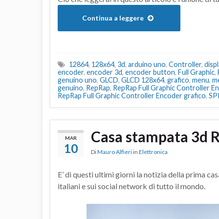
Continua a leggere
12864
,
128x64
,
3d
,
arduino uno
,
Controller
,
disp
encoder
,
encoder 3d
,
encoder button
,
Full Graphic
,
genuino uno
,
GLCD
,
GLCD 128x64
,
grafico
,
menu
,
m
genuino
,
RepRap
,
RepRap Full Graphic Controller 
RepRap Full Graphic Controller Encoder grafico
,
SP
Casa stampata 3d R
MAR
10
Di
Mauro Alfieri
in
Elettronica
E’ di questi ultimi giorni la notizia della prima 
italiani e sui social network di tutto il mondo.