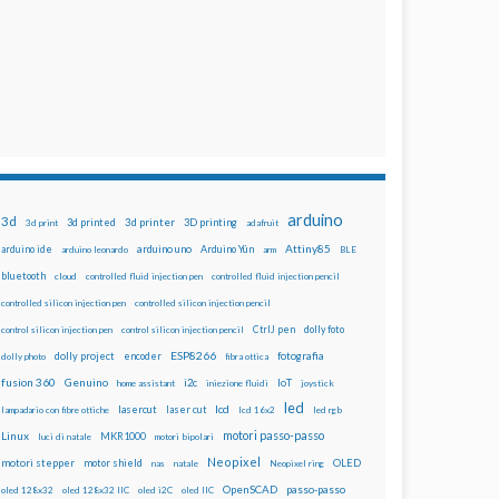
arduino
3d
3d printed
3d printer
3D printing
3d print
adafruit
Attiny85
arduino uno
Arduino Yún
arduino ide
arduino leonardo
arm
BLE
bluetooth
cloud
controlled fluid injection pen
controlled fluid injection pencil
controlled silicon injection pen
controlled silicon injection pencil
dolly foto
control silicon injection pen
control silicon injection pencil
CtrlJ pen
ESP8266
dolly project
encoder
fotografia
dolly photo
fibra ottica
fusion 360
Genuino
i2c
IoT
home assistant
iniezione fluidi
joystick
led
lcd
lasercut
laser cut
lampadario con fibre ottiche
lcd 16x2
led rgb
motori passo-passo
Linux
MKR1000
luci di natale
motori bipolari
Neopixel
motori stepper
motor shield
OLED
nas
natale
Neopixel ring
OpenSCAD
passo-passo
oled 128x32
oled 128x32 IIC
oled i2C
oled IIC