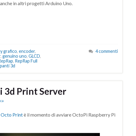
che in altri progetti Arduino Uno.
ay grafico
,
encoder
,
4 commenti
r
,
genuino uno
,
GLCD
,
RepRap
,
RepRap Full
panti 3d
 3d Print Server
ica
e
Octo Print
è il momento di avviare OctoPi Raspberry Pi