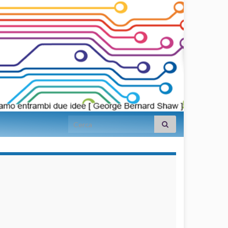
Search for:
займы на
карту срочно