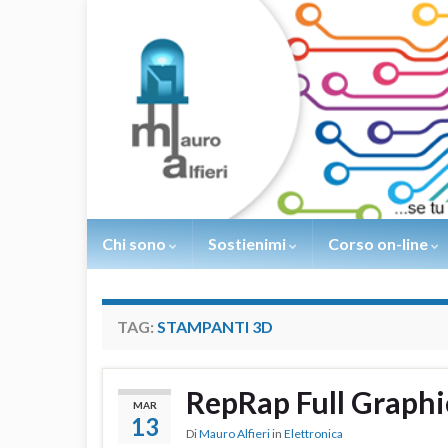
Chi sono
Sostienimi
Corso on-line
TAG:
STAMPANTI 3D
RepRap Full Graphi
MAR
13
Di
Mauro Alfieri
in
Elettronica