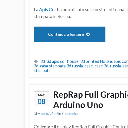
La
Apis Cor
ha pubblicato sul suo sito ed i canali
stampata in Russia.
Continua a leggere
3d
,
3d apis cor house
,
3d printed House
,
apis cor
3d
,
casa stampata 3d russia
,
case
,
case 3d
,
russia
,
st
stampata
RepRap Full Graphi
MAR
08
Arduino Uno
Di
Mauro Alfieri
in
Elettronica
Collegare il display RepRap Full Graphic Contro