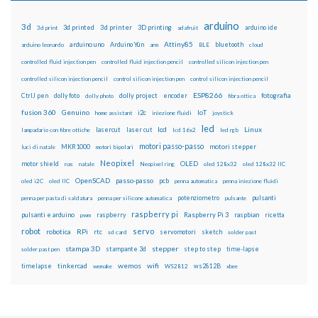
arduino
3d
3d printed
3d printer
3D printing
3d print
adafruit
arduino ide
Attiny85
arduino uno
Arduino Yún
bluetooth
arduino leonardo
arm
BLE
cloud
controlled fluid injection pen
controlled fluid injection pencil
controlled silicon injection pen
controlled silicon injection pencil
control silicon injection pen
control silicon injection pencil
ESP8266
dolly foto
dolly project
encoder
fotografia
CtrlJ pen
dolly photo
fibra ottica
fusion 360
Genuino
i2c
IoT
home assistant
iniezione fluidi
joystick
led
lcd
Linux
lasercut
laser cut
lampadario con fibre ottiche
lcd 16x2
led rgb
motori passo-passo
MKR1000
motori stepper
luci di natale
motori bipolari
Neopixel
motor shield
OLED
nas
natale
Neopixel ring
oled 128x32
oled 128x32 IIC
OpenSCAD
passo-passo
pcb
oled i2C
oled IIC
penna automatica
penna iniezione fluidi
potenziometro
pulsanti
penna per pasta di saldatura
penna per silicone automatica
pulsante
raspberry pi
pulsanti e arduino
raspberry
Raspberry Pi 3
raspbian
pwm
ricetta
robot
servo
RPi
robotica
rtc
servomotori
sketch
sd card
solder past
stampa 3D
stepper
stampante 3d
step to step
solder past pen
time-lapse
wemos
wifi
tinkercad
ws2812B
timelapse
wemake
WS2812
xbee