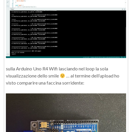
sulla Arduino Uno R4 Wifi lasciando nel loop la sola
visualizzazione dello smile
… al termine dell’upload ho
visto comparire una faccina sorridente: