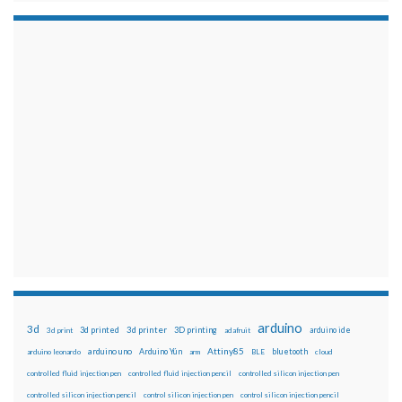
arduino
3d
3d printed
3d printer
3D printing
3d print
adafruit
arduino ide
Attiny85
arduino uno
Arduino Yún
bluetooth
arduino leonardo
arm
BLE
cloud
controlled fluid injection pen
controlled fluid injection pencil
controlled silicon injection pen
controlled silicon injection pencil
control silicon injection pen
control silicon injection pencil