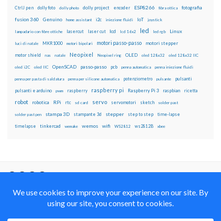
ESP8266
dolly foto
dolly project
encoder
fotografia
CtrlJ pen
dolly photo
fibra ottica
fusion 360
Genuino
i2c
IoT
home assistant
iniezione fluidi
joystick
led
lcd
Linux
lasercut
laser cut
lampadario con fibre ottiche
lcd 16x2
led rgb
motori passo-passo
MKR1000
motori stepper
luci di natale
motori bipolari
Neopixel
motor shield
OLED
nas
natale
Neopixel ring
oled 128x32
oled 128x32 IIC
OpenSCAD
passo-passo
pcb
oled i2C
oled IIC
penna automatica
penna iniezione fluidi
potenziometro
pulsanti
penna per pasta di saldatura
penna per silicone automatica
pulsante
raspberry pi
pulsanti e arduino
raspberry
Raspberry Pi 3
raspbian
pwm
ricetta
robot
servo
RPi
robotica
rtc
servomotori
sketch
sd card
solder past
stampa 3D
stepper
stampante 3d
step to step
solder past pen
time-lapse
wemos
wifi
tinkercad
ws2812B
timelapse
wemake
WS2812
xbee
Il blog mauroalfieri.it ed i suoi contenuti sono distribuiti
con Licenza
Creative Commons Attribution Non commercial Share
Alike 4.0 International