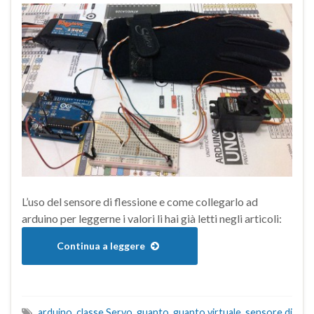
L’uso del sensore di flessione e come collegarlo ad
arduino per leggerne i valori li hai già letti negli articoli:
Continua a leggere
arduino
,
classe Servo
,
guanto
,
guanto virtuale
,
sensore di