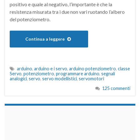
positivo e quale al negativo, l’importante è che la
resistenza misurata tra i due non vari ruotando l’albero
del potenziometro.
Continua a leggere
arduino
,
arduino e i servo
,
arduino potenziometro
,
classe
Servo
,
potenziometro
,
programmare arduino
,
segnali
analogici
,
servo
,
servo modellistici
,
servomotori
125 commenti
займы на карту срочно