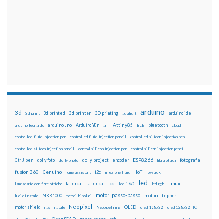
arduino
3d
3d printed
3d printer
3D printing
3d print
adafruit
arduino ide
Attiny85
arduino uno
Arduino Yún
bluetooth
arduino leonardo
arm
BLE
cloud
controlled fluid injection pen
controlled fluid injection pencil
controlled silicon injection pen
controlled silicon injection pencil
control silicon injection pen
control silicon injection pencil
ESP8266
dolly foto
dolly project
encoder
fotografia
CtrlJ pen
dolly photo
fibra ottica
fusion 360
Genuino
i2c
IoT
home assistant
iniezione fluidi
joystick
led
lcd
Linux
lasercut
laser cut
lampadario con fibre ottiche
lcd 16x2
led rgb
motori passo-passo
MKR1000
motori stepper
luci di natale
motori bipolari
Neopixel
motor shield
OLED
nas
natale
Neopixel ring
oled 128x32
oled 128x32 IIC
OpenSCAD
passo-passo
pcb