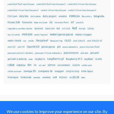
controlled fluid injection pen
controlled fluid injection pencil
controlled silicon injection pen
controlled silicon injection pencil
control silicon injection pen
control silicon injection pencil
ESP8266
dolly foto
dolly project
encoder
fotografia
CtrlJ pen
dolly photo
fibra ottica
fusion 360
Genuino
i2c
IoT
home assistant
iniezione fluidi
joystick
led
lcd
Linux
lasercut
laser cut
lampadario con fibre ottiche
lcd 16x2
led rgb
motori passo-passo
MKR1000
motori stepper
luci di natale
motori bipolari
Neopixel
motor shield
OLED
nas
natale
Neopixel ring
oled 128x32
oled 128x32 IIC
OpenSCAD
passo-passo
pcb
oled i2C
oled IIC
penna automatica
penna iniezione fluidi
potenziometro
pulsanti
penna per pasta di saldatura
penna per silicone automatica
pulsante
raspberry pi
pulsanti e arduino
raspberry
Raspberry Pi 3
raspbian
pwm
ricetta
robot
servo
RPi
robotica
rtc
servomotori
sketch
sd card
solder past
stampa 3D
stepper
stampante 3d
step to step
solder past pen
time-lapse
wemos
wifi
tinkercad
ws2812B
timelapse
wemake
WS2812
xbee
Il blog mauroalfieri.it ed i suoi contenuti sono distribuiti
con Licenza
Creative Commons Attribution Non commercial Share