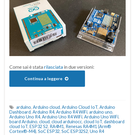
Come sai è stata
rilasciata
in due versioni:
Continua a leggere
arduino
,
Arduino cloud
,
Arduino Cloud IoT
,
Arduino
Dashboard
,
Arduino R4
,
Arduino R4 WiFi
,
arduino uno
,
Arduino Uno R4
,
Arduino Uno R4 WiFi
,
Arduino Uno WiFi
,
board Arduino
,
cloud
,
cloud arduinocc
,
cloud IoT
,
dashboard
cloud IoT
,
ESP32 S2
,
RA4M1
,
Renesas RA4M1 (Arm®
Cortex®-M4)
,
SoC ESP32
,
SoC ESP32S2
,
Uno R4