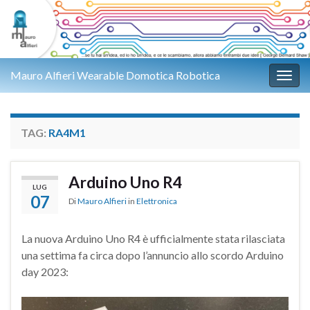
Mauro Alfieri Wearable Domotica Robotica
Attiv
TAG:
RA4M1
Arduino Uno R4
LUG
07
Di
Mauro Alfieri
in
Elettronica
La nuova Arduino Uno R4 è ufficialmente stata rilasciata
una settima fa circa dopo l’annuncio allo scordo Arduino
day 2023: