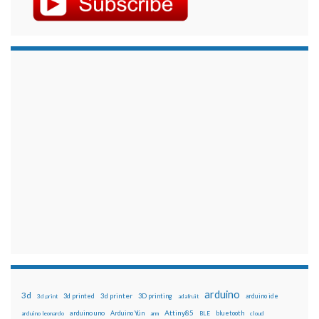
arduino
3d
3d printed
3d printer
3D printing
3d print
adafruit
arduino ide
Attiny85
arduino uno
Arduino Yún
bluetooth
arduino leonardo
arm
BLE
cloud