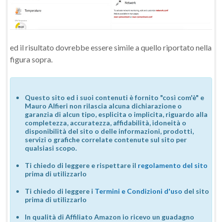
ed il risultato dovrebbe essere simile a quello riportato nella
figura sopra.
Questo sito ed i suoi contenuti è fornito "così com'è" e
Mauro Alfieri non rilascia alcuna dichiarazione o
garanzia di alcun tipo, esplicita o implicita, riguardo alla
completezza, accuratezza, affidabilità, idoneità o
disponibilità del sito o delle informazioni, prodotti,
servizi o grafiche correlate contenute sul sito per
qualsiasi scopo.
Ti chiedo di leggere e rispettare il
regolamento del sito
prima di utilizzarlo
Ti chiedo di leggere i
Termini e Condizioni d'uso
del sito
prima di utilizzarlo
In qualità di Affiliato Amazon io ricevo un guadagno