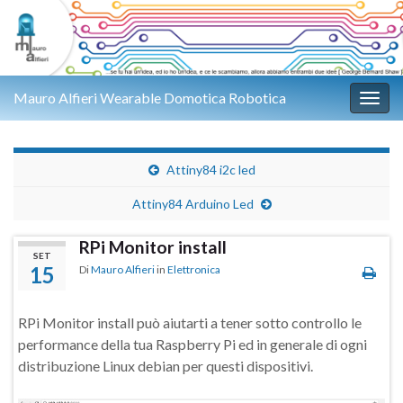
Mauro Alfieri Wearable Domotica Robotica
Attiv
Attiny84 i2c led
Attiny84 Arduino Led
RPi Monitor install
SET
15
Di
Mauro Alfieri
in
Elettronica
RPi Monitor install può aiutarti a tener sotto controllo le
performance della tua Raspberry Pi ed in generale di ogni
distribuzione Linux debian per questi dispositivi.