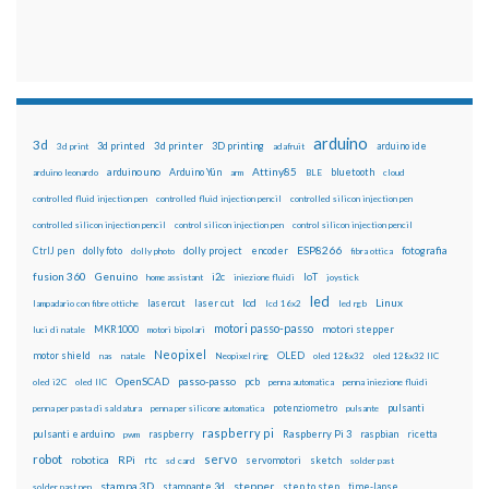
arduino
3d
3d printed
3d printer
3D printing
3d print
adafruit
arduino ide
Attiny85
arduino uno
Arduino Yún
bluetooth
arduino leonardo
arm
BLE
cloud
controlled fluid injection pen
controlled fluid injection pencil
controlled silicon injection pen
controlled silicon injection pencil
control silicon injection pen
control silicon injection pencil
ESP8266
dolly foto
dolly project
encoder
fotografia
CtrlJ pen
dolly photo
fibra ottica
fusion 360
Genuino
i2c
IoT
home assistant
iniezione fluidi
joystick
led
lcd
Linux
lasercut
laser cut
lampadario con fibre ottiche
lcd 16x2
led rgb
motori passo-passo
MKR1000
motori stepper
luci di natale
motori bipolari
Neopixel
motor shield
OLED
nas
natale
Neopixel ring
oled 128x32
oled 128x32 IIC
OpenSCAD
passo-passo
pcb
oled i2C
oled IIC
penna automatica
penna iniezione fluidi
potenziometro
pulsanti
penna per pasta di saldatura
penna per silicone automatica
pulsante
raspberry pi
pulsanti e arduino
raspberry
Raspberry Pi 3
raspbian
pwm
ricetta
robot
servo
RPi
robotica
rtc
servomotori
sketch
sd card
solder past
stampa 3D
stepper
stampante 3d
step to step
solder past pen
time-lapse