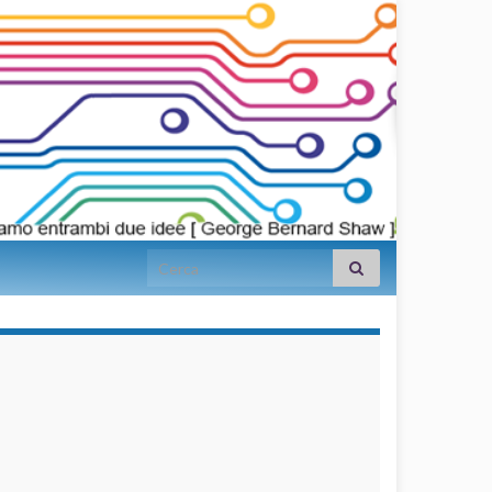
Search for:
займы на
карту срочно