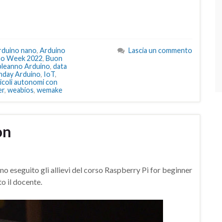
rduino nano
,
Arduino
Lascia un commento
no Week 2022
,
Buon
leanno Arduino
,
data
hday Arduino
,
IoT
,
icoli autonomi con
er
,
weabios
,
wemake
on
o eseguito gli allievi del corso Raspberry Pi for beginner
o il docente.