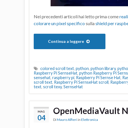
Nei precedenti articoli hai letto prima come
real
colorare un pixel specifico
sulla
shield per raspbe
Continua a leggere
colored scroll text
,
python
,
python library
,
pytho
Raspberry Pi SernseHat
,
python Raspberry Pi Serns
sensehat
,
raspberry pi
,
Raspberry Pi Sernse Hat
,
Ra
scroll text
,
Raspberry Pi SernseHat scroll
,
Raspberry
text
,
scroll texy
,
SernseHat
OpenMediaVault NA
MAG
04
Di
Mauro Alfieri
in
Elettronica