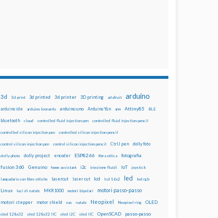
arduino
3d
3d printed
3d printer
3D printing
3d print
adafruit
Attiny85
arduino uno
Arduino Yún
arduino ide
arduino leonardo
arm
BLE
bluetooth
cloud
controlled fluid injection pen
controlled fluid injection pencil
controlled silicon injection pen
controlled silicon injection pencil
dolly foto
control silicon injection pen
control silicon injection pencil
CtrlJ pen
ESP8266
dolly project
encoder
fotografia
dolly photo
fibra ottica
fusion 360
Genuino
i2c
IoT
home assistant
iniezione fluidi
joystick
led
lcd
lasercut
laser cut
lampadario con fibre ottiche
lcd 16x2
led rgb
motori passo-passo
Linux
MKR1000
luci di natale
motori bipolari
Neopixel
motori stepper
motor shield
OLED
nas
natale
Neopixel ring
OpenSCAD
passo-passo
oled 128x32
oled 128x32 IIC
oled i2C
oled IIC