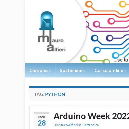
Chi sono
Sostienimi
Corso on-line
TAG:
PYTHON
Arduino Week 2022
MAR
28
Di
Mauro Alfieri
in
Elettronica