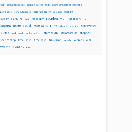
pcb
penna automatica
penna iniezione fluidi
penna per pasta di saldatura
potenziometro
pulsanti
penna per silicone automatica
pulsante
raspberry pi
pulsanti e arduino
raspberry
Raspberry Pi 3
pwm
robot
servo
RPi
raspbian
robotica
rtc
servomotori
ricetta
sd card
stampa 3D
stepper
sketch
stampante 3d
solder past
solder past pen
wemos
wifi
step to step
tinkercad
time-lapse
timelapse
wemake
ws2812B
WS2812
xbee