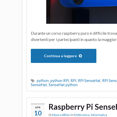
Durante un corso raspberry puro è difficile trova
divertenti per i partecipanti in quanto la maggio
Continua a leggere
python
,
python RPi
,
RPi
,
RPi SenseHat
,
RPi Sen
SenseHat
,
SenseHat python
Raspberry Pi SenseH
APR
10
Di
Mauro Alfieri
in
Elettronica
,
Informatica