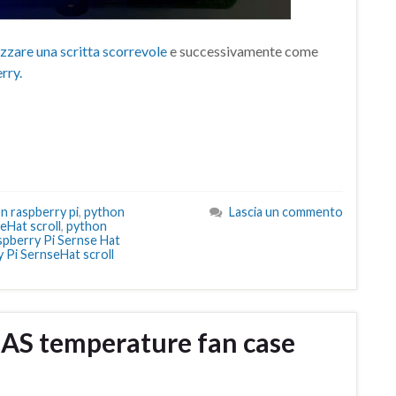
izzare una scritta scorrevole
e successivamente come
rry.
n raspberry pi
,
python
Lascia un commento
eHat scroll
,
python
spberry Pi Sernse Hat
 Pi SernseHat scroll
S temperature fan case