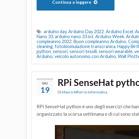
Continua a leggere
arduino day
,
Arduino Day 2022
,
Arduino Excel
,
A
Nano 33
,
arduino nano 33 iot
,
Arduino Week
,
Ardui
compleanno 2022
,
Buon compleanno Arduino
,
Comp
cleaning
,
fotobiomulazione transcranica
,
Happy Birt
python
,
sensori
,
sensori tessili
,
sensori wearable
,
ve
Arduino
,
veicolo autonomo con Arduino
,
Wall Plott
RPi SenseHat pyth
GIU
19
Di
Mauro Alfieri
in
Informatica
RPi SenseHat python è uno degli esercizi che hann
organizzato la scorsa settimana e di cui sono stat