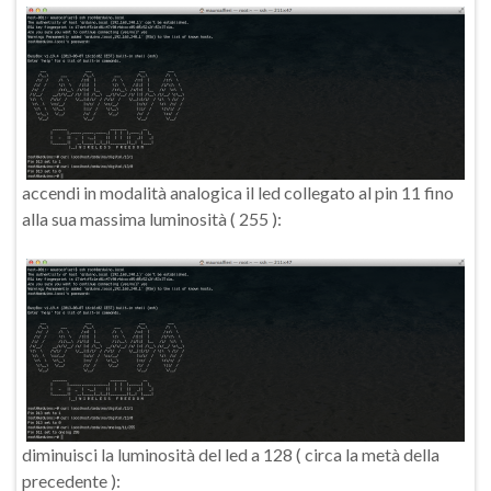
accendi in modalità analogica il led collegato al pin 11 fino
alla sua massima luminosità ( 255 ):
diminuisci la luminosità del led a 128 ( circa la metà della
precedente ):