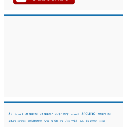
arduino
3d
3d printed
3d printer
3D printing
3d print
adafruit
arduino ide
Attiny85
arduino uno
Arduino Yún
bluetooth
arduino leonardo
arm
BLE
cloud