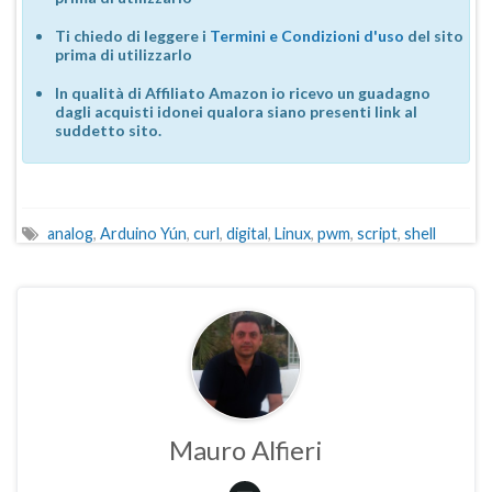
Ti chiedo di leggere i
Termini e Condizioni d'uso
del sito
prima di utilizzarlo
In qualità di Affiliato Amazon io ricevo un guadagno
dagli acquisti idonei qualora siano presenti link al
suddetto sito.
analog
,
Arduino Yún
,
curl
,
digital
,
Linux
,
pwm
,
script
,
shell
Mauro Alfieri