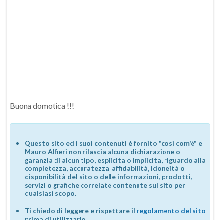
Buona domotica !!!
Questo sito ed i suoi contenuti è fornito "così com'è" e
Mauro Alfieri non rilascia alcuna dichiarazione o
garanzia di alcun tipo, esplicita o implicita, riguardo alla
completezza, accuratezza, affidabilità, idoneità o
disponibilità del sito o delle informazioni, prodotti,
servizi o grafiche correlate contenute sul sito per
qualsiasi scopo.
Ti chiedo di leggere e rispettare il
regolamento del sito
prima di utilizzarlo