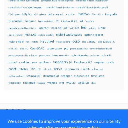
controlled fluid injection pen
controlled fluid injection pencil
controlled silicon injection pen
controlled silicon injection pencil
control silicon injection pen
control silicon injection pencil
ESP8266
dolly foto
dolly project
encoder
fotografia
CtrlJ pen
dolly photo
fibra ottica
fusion 360
Genuino
i2c
IoT
home assistant
iniezione fluidi
joystick
led
lcd
Linux
lasercut
laser cut
lampadario con fibre ottiche
lcd 16x2
led rgb
motori passo-passo
MKR1000
motori stepper
luci di natale
motori bipolari
Neopixel
motor shield
OLED
nas
natale
Neopixel ring
oled 128x32
oled 128x32 IIC
OpenSCAD
passo-passo
pcb
oled i2C
oled IIC
penna automatica
penna iniezione fluidi
potenziometro
pulsanti
penna per pasta di saldatura
penna per silicone automatica
pulsante
raspberry pi
pulsanti e arduino
raspberry
Raspberry Pi 3
raspbian
pwm
ricetta
robot
servo
RPi
robotica
rtc
servomotori
sketch
sd card
solder past
stampa 3D
stepper
stampante 3d
step to step
solder past pen
time-lapse
wemos
wifi
tinkercad
ws2812B
timelapse
wemake
WS2812
xbee
Il blog mauroalfieri.it ed i suoi contenuti sono distribuiti
con Licenza
Creative Commons Attribution Non commercial Share
Alike 4.0 International