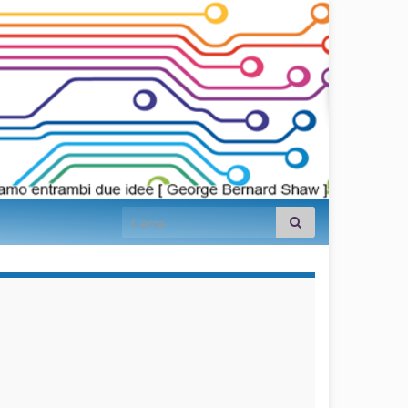
Search for:
займы на
карту срочно