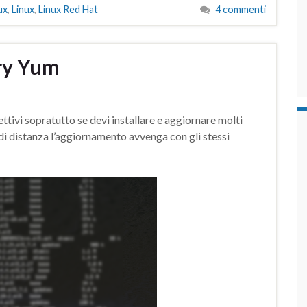
ux
,
Linux
,
Linux Red Hat
4 commenti
ry Yum
ttivi sopratutto se devi installare e aggiornare molti
 di distanza l’aggiornamento avvenga con gli stessi