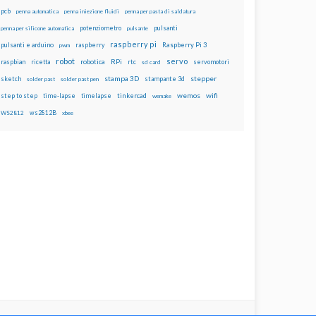
pcb
penna automatica
penna iniezione fluidi
penna per pasta di saldatura
potenziometro
pulsanti
penna per silicone automatica
pulsante
raspberry pi
pulsanti e arduino
raspberry
Raspberry Pi 3
pwm
robot
servo
RPi
raspbian
robotica
rtc
servomotori
ricetta
sd card
stampa 3D
stepper
sketch
stampante 3d
solder past
solder past pen
wemos
wifi
step to step
tinkercad
time-lapse
timelapse
wemake
ws2812B
WS2812
xbee