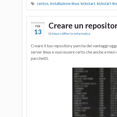
centos
,
installazione linux
,
kickstart
,
kickstart lin
Creare un reposito
FEB
13
Di
Mauro Alfieri
in
Informatica
Creare il tuo repository yum ha dei vantaggi ogge
server linux e vuoi essere certo che anche a mesi
pacchetti.