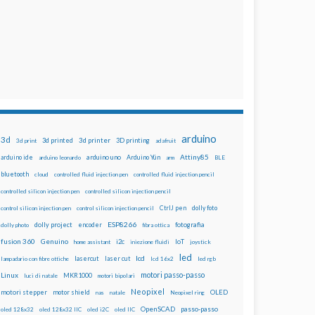
arduino
3d
3d printed
3d printer
3D printing
3d print
adafruit
Attiny85
arduino uno
Arduino Yún
arduino ide
arduino leonardo
arm
BLE
bluetooth
cloud
controlled fluid injection pen
controlled fluid injection pencil
controlled silicon injection pen
controlled silicon injection pencil
dolly foto
control silicon injection pen
control silicon injection pencil
CtrlJ pen
ESP8266
dolly project
encoder
fotografia
dolly photo
fibra ottica
fusion 360
Genuino
i2c
IoT
home assistant
iniezione fluidi
joystick
led
lcd
lasercut
laser cut
lampadario con fibre ottiche
lcd 16x2
led rgb
motori passo-passo
Linux
MKR1000
luci di natale
motori bipolari
Neopixel
motori stepper
motor shield
OLED
nas
natale
Neopixel ring
OpenSCAD
passo-passo
oled 128x32
oled 128x32 IIC
oled i2C
oled IIC