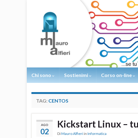
Chi sono
Sostienimi
Corso on-line
TAG:
CENTOS
Kickstart Linux – tu
AGO
02
Di
Mauro Alfieri
in
Informatica