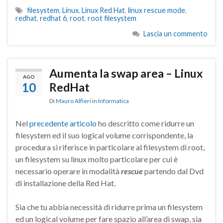
filesystem
,
Linux
,
Linux Red Hat
,
linux rescue mode
,
redhat
,
redhat 6
,
root
,
root filesystem
Lascia un commento
Aumenta la swap area – Linux
AGO
10
RedHat
Di
Mauro Alfieri
in
Informatica
Nel
precedente articolo
ho descritto come ridurre un
filesystem ed il suo logical volume corrispondente, la
procedura si riferisce in particolare al filesystem di root,
un filesystem su linux molto particolare per cui è
necessario operare in modalità
rescue
partendo dal Dvd
di installazione della Red Hat.
Sia che tu abbia necessità di ridurre prima un filesystem
ed un logical volume per fare spazio all’area di swap, sia