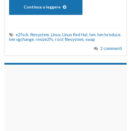
Continua a leggere
e2fsck
,
filesystem
,
Linux
,
Linux Red Hat
,
lvm
,
lvm lvreduce
,
lvm vgchange
,
resize2fs
,
root filesystem
,
swap
2 commenti
займы на карту срочно