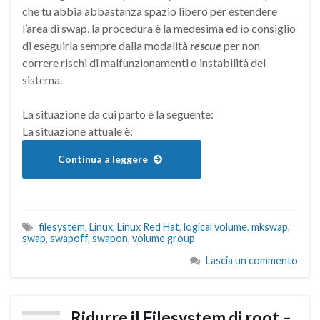
che tu abbia abbastanza spazio libero per estendere
l’area di swap, la procedura è la medesima ed io consiglio
di eseguirla sempre dalla modalità
rescue
per non
correre rischi di malfunzionamenti o instabilità del
sistema.
La situazione da cui parto è la seguente:
La situazione attuale è:
Continua a leggere
filesystem
,
Linux
,
Linux Red Hat
,
logical volume
,
mkswap
,
swap
,
swapoff
,
swapon
,
volume group
Lascia un commento
Ridurre il Filesystem di root –