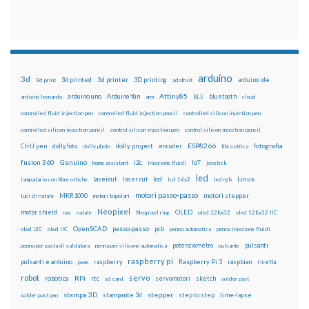
arduino
3d
3d printed
3d printer
3D printing
3d print
adafruit
arduino ide
Attiny85
arduino uno
Arduino Yún
bluetooth
arduino leonardo
arm
BLE
cloud
controlled fluid injection pen
controlled fluid injection pencil
controlled silicon injection pen
controlled silicon injection pencil
control silicon injection pen
control silicon injection pencil
ESP8266
dolly foto
dolly project
encoder
fotografia
CtrlJ pen
dolly photo
fibra ottica
fusion 360
Genuino
i2c
IoT
home assistant
iniezione fluidi
joystick
led
lcd
Linux
lasercut
laser cut
lampadario con fibre ottiche
lcd 16x2
led rgb
motori passo-passo
MKR1000
motori stepper
luci di natale
motori bipolari
Neopixel
motor shield
OLED
nas
natale
Neopixel ring
oled 128x32
oled 128x32 IIC
OpenSCAD
passo-passo
pcb
oled i2C
oled IIC
penna automatica
penna iniezione fluidi
potenziometro
pulsanti
penna per pasta di saldatura
penna per silicone automatica
pulsante
raspberry pi
pulsanti e arduino
raspberry
Raspberry Pi 3
raspbian
pwm
ricetta
robot
servo
RPi
robotica
rtc
servomotori
sketch
sd card
solder past
stampa 3D
stepper
stampante 3d
step to step
solder past pen
time-lapse