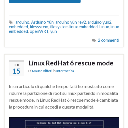
arduino
,
Arduino Yún
,
arduino yùn rev2
,
arduino yun2
,
embedded
,
filesystem
,
filesystem linux embedded
,
Linux
,
linux
embedded
,
openWRT
,
yùn
2 commenti
Linux RedHat 6 rescue mode
FEB
15
Di
Mauro Alfieri
in
Informatica
In un articolo di qualche tempo fa ti ho mostrato come
ridurre la partizione di root su linux partendo in modalità
rescue mode, in Linux RedHat 6 rescue mode è cambiata
la procedura in cui accedi a questa modalità.