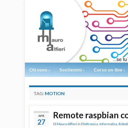
Chi sono
Sostienimi
Corso on-line
TAG:
MOTION
Remote raspbian co
APR
27
Di
Mauro Alfieri
in
Elettronica
,
Informatica
,
Robot