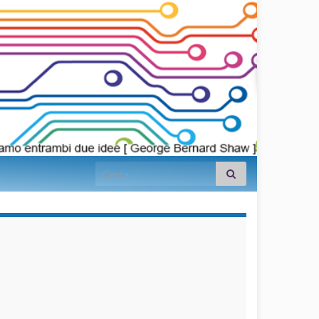
Search for:
займы на
карту срочно