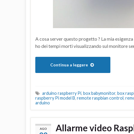
A cosa server questo progetto ? La mia esigenza 
ho dei tempi morti visualizzando sul monitore seri
Continua a leggere
arduino raspberry Pi
,
box babymonitor
,
box rasp
raspberry Pi model B
,
remote raspbian control
,
remo
arduino
Allarme video Rasp
AGO