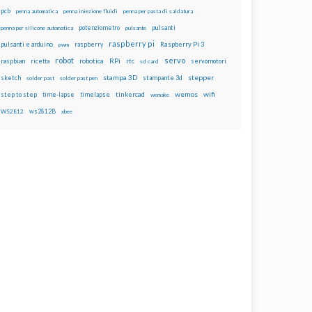
pcb
penna automatica
penna iniezione fluidi
penna per pasta di saldatura
potenziometro
pulsanti
penna per silicone automatica
pulsante
raspberry pi
pulsanti e arduino
raspberry
Raspberry Pi 3
pwm
robot
servo
RPi
raspbian
robotica
rtc
servomotori
ricetta
sd card
stampa 3D
stepper
sketch
stampante 3d
solder past
solder past pen
wemos
wifi
step to step
tinkercad
time-lapse
timelapse
wemake
ws2812B
WS2812
xbee