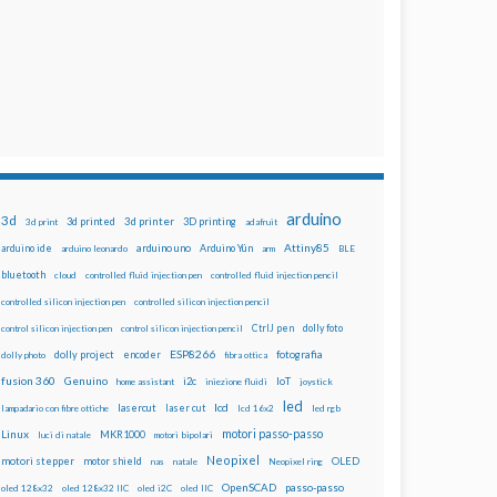
arduino
3d
3d printed
3d printer
3D printing
3d print
adafruit
Attiny85
arduino uno
Arduino Yún
arduino ide
arduino leonardo
arm
BLE
bluetooth
cloud
controlled fluid injection pen
controlled fluid injection pencil
controlled silicon injection pen
controlled silicon injection pencil
dolly foto
control silicon injection pen
control silicon injection pencil
CtrlJ pen
ESP8266
dolly project
encoder
fotografia
dolly photo
fibra ottica
fusion 360
Genuino
i2c
IoT
home assistant
iniezione fluidi
joystick
led
lcd
lasercut
laser cut
lampadario con fibre ottiche
lcd 16x2
led rgb
motori passo-passo
Linux
MKR1000
luci di natale
motori bipolari
Neopixel
motori stepper
motor shield
OLED
nas
natale
Neopixel ring
OpenSCAD
passo-passo
oled 128x32
oled 128x32 IIC
oled i2C
oled IIC