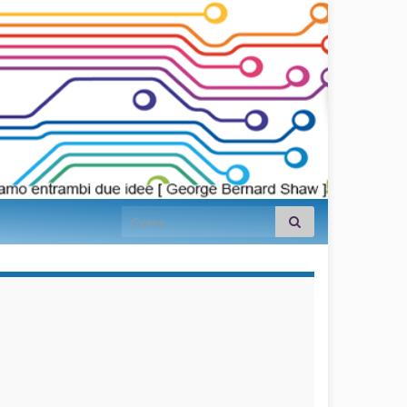
Search for:
займы на
карту срочно