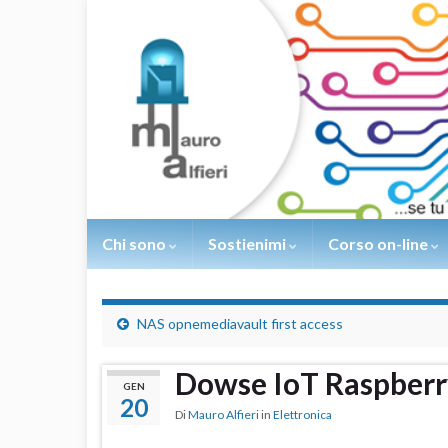
Chi sono
Sostienimi
Corso on-line
NAS opnemediavault first access
Dowse IoT Raspberr
GEN
20
Di
Mauro Alfieri
in
Elettronica