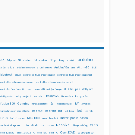
arduino
3d
3d printed
3d printer
3D printing
3d print
adafruit
Attiny85
arduino uno
Arduino Yún
arduino ide
arduino leonardo
arm
BLE
bluetooth
cloud
controlled fluid injection pen
controlled fluid injection pencil
controlled silicon injection pen
controlled silicon injection pencil
dolly foto
control silicon injection pen
control silicon injection pencil
CtrlJ pen
ESP8266
dolly project
encoder
fotografia
dolly photo
fibra ottica
fusion 360
Genuino
i2c
IoT
home assistant
iniezione fluidi
joystick
led
lcd
lasercut
laser cut
lampadario con fibre ottiche
lcd 16x2
led rgb
motori passo-passo
Linux
MKR1000
luci di natale
motori bipolari
Neopixel
motori stepper
motor shield
OLED
nas
natale
Neopixel ring
OpenSCAD
passo-passo
oled 128x32
oled 128x32 IIC
oled i2C
oled IIC