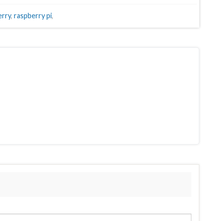
erry
,
raspberry pi
,