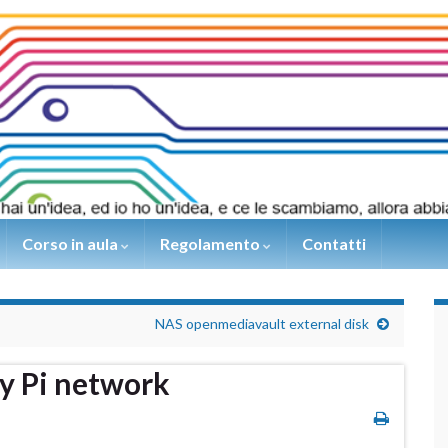
Corso in aula
Regolamento
Contatti
NAS openmediavault external disk
y Pi network