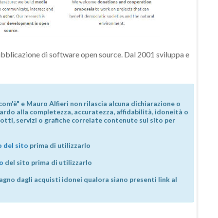
pubblicazione di software open source. Dal 2001 sviluppa e
com'è" e Mauro Alfieri non rilascia alcuna dichiarazione o
guardo alla completezza, accuratezza, affidabilità, idoneità o
otti, servizi o grafiche correlate contenute sul sito per
 del sito
prima di utilizzarlo
so
del sito prima di utilizzarlo
agno dagli acquisti idonei qualora siano presenti link al