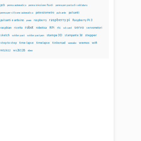
pcb
penna automatica
penna iniezione fluidi
penna per pasta di saldatura
potenziometro
pulsanti
penna per silicone automatica
pulsante
raspberry pi
pulsanti e arduino
raspberry
Raspberry Pi 3
pwm
robot
servo
RPi
raspbian
robotica
rtc
servomotori
ricetta
sd card
stampa 3D
stepper
sketch
stampante 3d
solder past
solder past pen
wemos
wifi
step to step
tinkercad
time-lapse
timelapse
wemake
ws2812B
WS2812
xbee