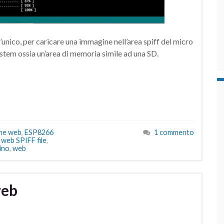
unico, per caricare una immagine nell’area spiff del micro
ystem ossia un’area di memoria simile ad una SD.
ne web
,
ESP8266
1 commento
web SPIFF file
,
uino
,
web
web