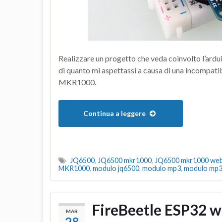
Realizzare un progetto che veda coinvolto l’ar
di quanto mi aspettassi a causa di una incompatibi
MKR1000.
Continua a leggere
JQ6500
,
JQ6500 mkr1000
,
JQ6500 mkr1000 we
MKR1000
,
modulo jq6500
,
modulo mp3
,
modulo mp3
FireBeetle ESP32 w
MAR
28