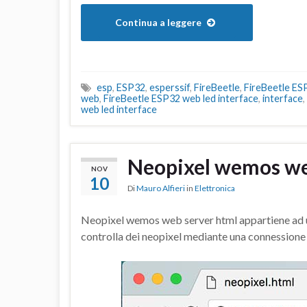
Continua a leggere
esp
,
ESP32
,
esperssif
,
FireBeetle
,
FireBeetle ES
web
,
FireBeetle ESP32 web led interface
,
interface
,
web led interface
Neopixel wemos we
NOV
10
Di
Mauro Alfieri
in
Elettronica
Neopixel wemos web server html appartiene ad una
controlla dei neopixel mediante una connessione 