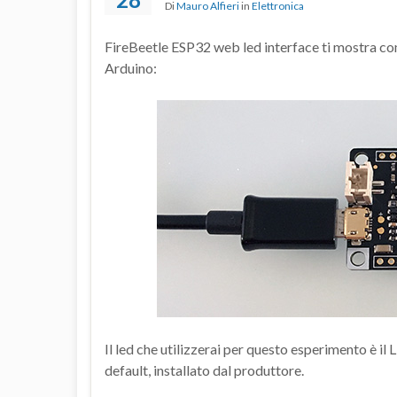
Di
Mauro Alfieri
in
Elettronica
FireBeetle ESP32 web led interface ti mostra com
Arduino:
Il led che utilizzerai per questo esperimento è i
default, installato dal produttore.