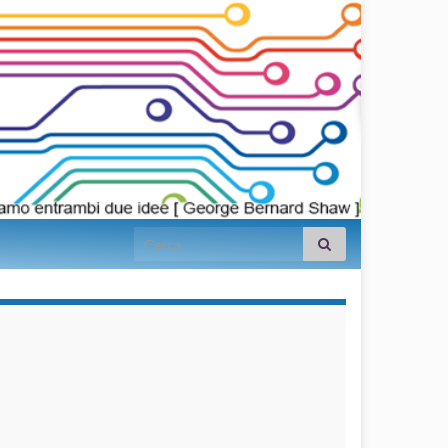
Search for:
займы на
карту срочно