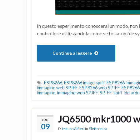
In questo esperimento conoscerai un modo, non l’
controllore utilizzandola come se fosse un file s
Continua a leggere
ESP8266
,
ESP8266 image spiff
,
ESP8266 immagi
immagine web SPIFF
,
ESP8266 web SPIFF
,
ESP8266 
immagine
,
immagine web SPIFF
,
SPIFF
,
spiff ide ard
JQ6500 mkr1000 
LUG
09
Di
Mauro Alfieri
in
Elettronica