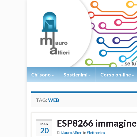
Chi sono
Sostienimi
Corso on-line
TAG:
WEB
ESP8266 immagine
MAG
20
Di
Mauro Alfieri
in
Elettronica