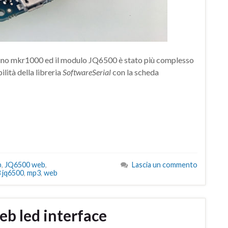
duino mkr1000 ed il modulo JQ6500 è stato più complesso
lità della libreria
SoftwareSerial
con la scheda
b
,
JQ6500 web
,
Lascia un commento
 jq6500
,
mp3
,
web
eb led interface