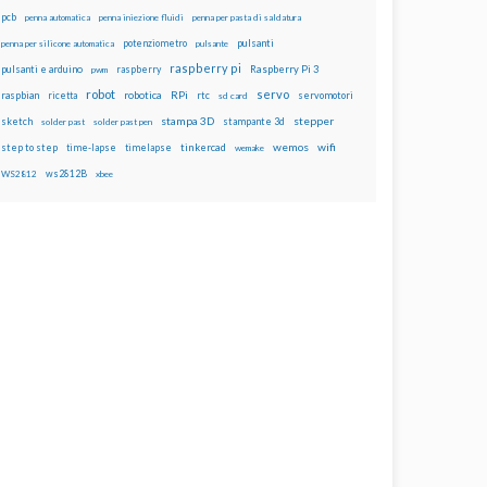
pcb
penna automatica
penna iniezione fluidi
penna per pasta di saldatura
potenziometro
pulsanti
penna per silicone automatica
pulsante
raspberry pi
pulsanti e arduino
raspberry
Raspberry Pi 3
pwm
robot
servo
RPi
raspbian
robotica
rtc
servomotori
ricetta
sd card
stampa 3D
stepper
sketch
stampante 3d
solder past
solder past pen
wemos
wifi
step to step
tinkercad
time-lapse
timelapse
wemake
ws2812B
WS2812
xbee