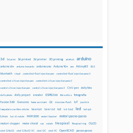
arduino
3d
3d printed
3d printer
3D printing
3d print
adafruit
Attiny85
arduino uno
Arduino Yún
arduino ide
arduino leonardo
arm
BLE
bluetooth
cloud
controlled fluid injection pen
controlled fluid injection pencil
controlled silicon injection pen
controlled silicon injection pencil
dolly foto
control silicon injection pen
control silicon injection pencil
CtrlJ pen
ESP8266
dolly project
encoder
fotografia
dolly photo
fibra ottica
fusion 360
Genuino
i2c
IoT
home assistant
iniezione fluidi
joystick
led
lcd
lasercut
laser cut
lampadario con fibre ottiche
lcd 16x2
led rgb
motori passo-passo
Linux
MKR1000
luci di natale
motori bipolari
Neopixel
motori stepper
motor shield
OLED
nas
natale
Neopixel ring
OpenSCAD
passo-passo
oled 128x32
oled 128x32 IIC
oled i2C
oled IIC