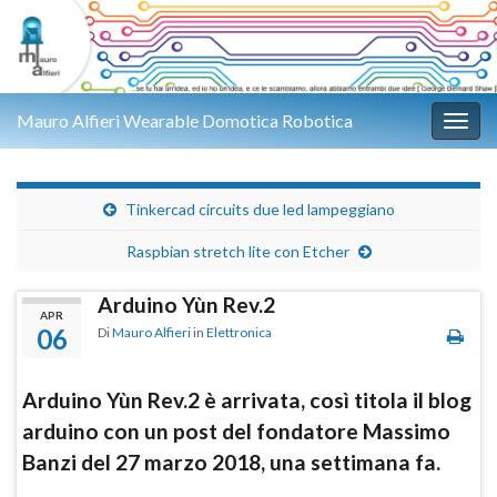
Mauro Alfieri Wearable Domotica Robotica
Attiv
Tinkercad circuits due led lampeggiano
Raspbian stretch lite con Etcher
Arduino Yùn Rev.2
APR
06
Di
Mauro Alfieri
in
Elettronica
Arduino Yùn Rev.2 è arrivata, così titola il blog
arduino con un post del fondatore Massimo
Banzi del 27 marzo 2018, una settimana fa.