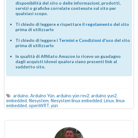
disponibilità del sito o delle informazioni, prodotti,
servizi o grafiche correlate contenute sul sito per
qualsiasi scopo.
Ti chiedo di leggere e rispettare il
regolamento del sito
prima di utilizzarlo
Ti chiedo di leggere i
Termini e Condizioni d'uso
del sito
prima di utilizzarlo
In qualità di Affiliato Amazon io ricevo un guadagno
dagli acquisti idonei qualora siano presenti link al
suddetto sito.
arduino
,
Arduino Yún
,
arduino yùn rev2
,
arduino yun2
,
embedded
,
filesystem
,
filesystem linux embedded
,
Linux
,
linux
embedded
,
openWRT
,
yùn