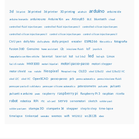
arduino
3d
3d printed
3d printer
3D printing
3d print
adafruit
arduino ide
Attiny85
arduino uno
Arduino Yún
bluetooth
arduino leonardo
arm
BLE
cloud
controlled fluid injection pen
controlled fluid injection pencil
controlled silicon injection pen
controlled silicon injection pencil
control silicon injection pen
control silicon injection pencil
ESP8266
dolly foto
dolly project
encoder
fotografia
CtrlJ pen
dolly photo
fibra ottica
fusion 360
Genuino
i2c
IoT
home assistant
iniezione fluidi
joystick
led
lcd
Linux
lasercut
laser cut
lampadario con fibre ottiche
lcd 16x2
led rgb
motori passo-passo
MKR1000
motori stepper
luci di natale
motori bipolari
Neopixel
motor shield
OLED
nas
natale
Neopixel ring
oled 128x32
oled 128x32 IIC
OpenSCAD
passo-passo
pcb
oled i2C
oled IIC
penna automatica
penna iniezione fluidi
potenziometro
pulsanti
penna per pasta di saldatura
penna per silicone automatica
pulsante
raspberry pi
pulsanti e arduino
raspberry
Raspberry Pi 3
raspbian
pwm
ricetta
robot
servo
RPi
robotica
rtc
servomotori
sketch
sd card
solder past
stampa 3D
stepper
stampante 3d
step to step
solder past pen
time-lapse
wemos
wifi
tinkercad
ws2812B
timelapse
wemake
WS2812
xbee