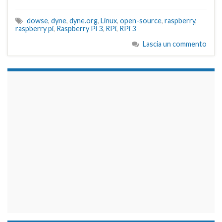
dowse
,
dyne
,
dyne.org
,
Linux
,
open-source
,
raspberry
,
raspberry pi
,
Raspberry Pi 3
,
RPi
,
RPi 3
Lascia un commento
займы на карту срочно