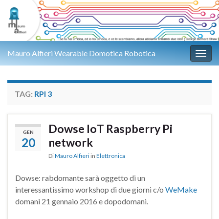
Mauro Alfieri Wearable Domotica Robotica
Attiv
TAG:
RPI 3
Dowse IoT Raspberry Pi
GEN
20
network
Di
Mauro Alfieri
in
Elettronica
Dowse: rabdomante sarà oggetto di un
interessantissimo workshop di due giorni c/o
WeMake
domani 21 gennaio 2016 e dopodomani.