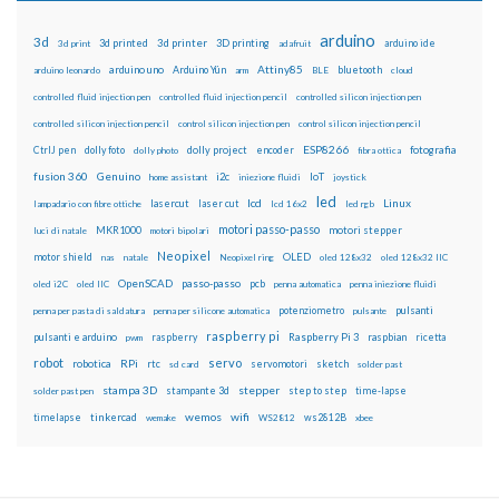
arduino
3d
3d printed
3d printer
3D printing
3d print
adafruit
arduino ide
Attiny85
arduino uno
Arduino Yún
bluetooth
arduino leonardo
arm
BLE
cloud
controlled fluid injection pen
controlled fluid injection pencil
controlled silicon injection pen
controlled silicon injection pencil
control silicon injection pen
control silicon injection pencil
ESP8266
dolly foto
dolly project
encoder
fotografia
CtrlJ pen
dolly photo
fibra ottica
fusion 360
Genuino
i2c
IoT
home assistant
iniezione fluidi
joystick
led
lcd
Linux
lasercut
laser cut
lampadario con fibre ottiche
lcd 16x2
led rgb
motori passo-passo
MKR1000
motori stepper
luci di natale
motori bipolari
Neopixel
motor shield
OLED
nas
natale
Neopixel ring
oled 128x32
oled 128x32 IIC
OpenSCAD
passo-passo
pcb
oled i2C
oled IIC
penna automatica
penna iniezione fluidi
potenziometro
pulsanti
penna per pasta di saldatura
penna per silicone automatica
pulsante
raspberry pi
pulsanti e arduino
raspberry
Raspberry Pi 3
raspbian
pwm
ricetta
robot
servo
RPi
robotica
rtc
servomotori
sketch
sd card
solder past
stampa 3D
stepper
stampante 3d
step to step
solder past pen
time-lapse
wemos
wifi
tinkercad
ws2812B
timelapse
wemake
WS2812
xbee