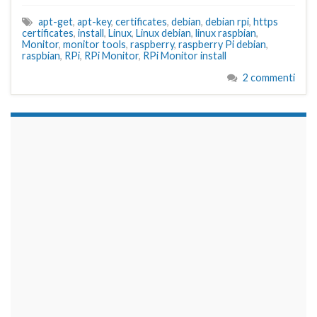
apt-get
,
apt-key
,
certificates
,
debian
,
debian rpi
,
https
certificates
,
install
,
Linux
,
Linux debian
,
linux raspbian
,
Monitor
,
monitor tools
,
raspberry
,
raspberry Pi debian
,
raspbian
,
RPi
,
RPi Monitor
,
RPi Monitor install
2 commenti
займы на карту срочно