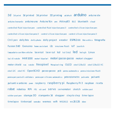
arduino
3d
3d printed
3d printer
3D printing
3d print
adafruit
arduino ide
Attiny85
arduino uno
Arduino Yún
bluetooth
arduino leonardo
arm
BLE
cloud
controlled fluid injection pen
controlled fluid injection pencil
controlled silicon injection pen
controlled silicon injection pencil
control silicon injection pen
control silicon injection pencil
ESP8266
dolly foto
dolly project
encoder
fotografia
CtrlJ pen
dolly photo
fibra ottica
fusion 360
Genuino
i2c
IoT
home assistant
iniezione fluidi
joystick
led
lcd
Linux
lasercut
laser cut
lampadario con fibre ottiche
lcd 16x2
led rgb
motori passo-passo
MKR1000
motori stepper
luci di natale
motori bipolari
Neopixel
motor shield
OLED
nas
natale
Neopixel ring
oled 128x32
oled 128x32 IIC
OpenSCAD
passo-passo
pcb
oled i2C
oled IIC
penna automatica
penna iniezione fluidi
potenziometro
pulsanti
penna per pasta di saldatura
penna per silicone automatica
pulsante
raspberry pi
pulsanti e arduino
raspberry
Raspberry Pi 3
raspbian
pwm
ricetta
robot
servo
RPi
robotica
rtc
servomotori
sketch
sd card
solder past
stampa 3D
stepper
stampante 3d
step to step
solder past pen
time-lapse
wemos
wifi
tinkercad
ws2812B
timelapse
wemake
WS2812
xbee