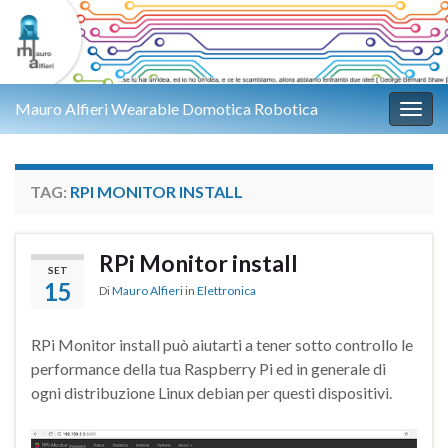
Mauro Alfieri Wearable Domotica Robotica
Attiv
TAG:
RPI MONITOR INSTALL
RPi Monitor install
SET
15
Di
Mauro Alfieri
in
Elettronica
RPi Monitor install può aiutarti a tener sotto controllo le
performance della tua Raspberry Pi ed in generale di
ogni distribuzione Linux debian per questi dispositivi.