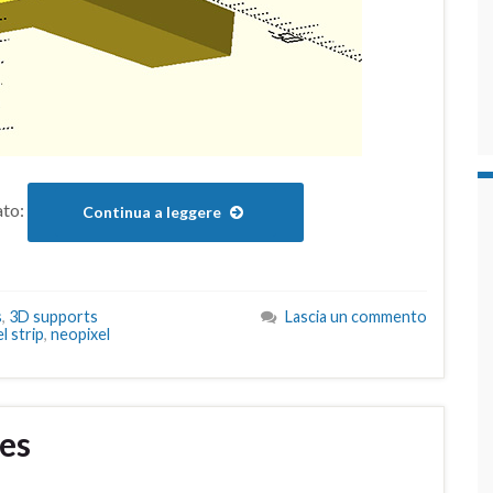
ato:
Continua a leggere
s
,
3D supports
Lascia un commento
l strip
,
neopixel
es