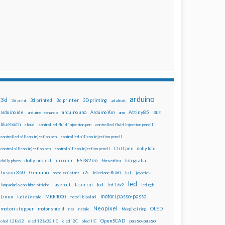
arduino
3d
3d printed
3d printer
3D printing
3d print
adafruit
Attiny85
arduino uno
Arduino Yún
arduino ide
arduino leonardo
arm
BLE
bluetooth
cloud
controlled fluid injection pen
controlled fluid injection pencil
controlled silicon injection pen
controlled silicon injection pencil
dolly foto
control silicon injection pen
control silicon injection pencil
CtrlJ pen
ESP8266
dolly project
encoder
fotografia
dolly photo
fibra ottica
fusion 360
Genuino
i2c
IoT
home assistant
iniezione fluidi
joystick
led
lcd
lasercut
laser cut
lampadario con fibre ottiche
lcd 16x2
led rgb
motori passo-passo
Linux
MKR1000
luci di natale
motori bipolari
Neopixel
motori stepper
motor shield
OLED
nas
natale
Neopixel ring
OpenSCAD
passo-passo
oled 128x32
oled 128x32 IIC
oled i2C
oled IIC