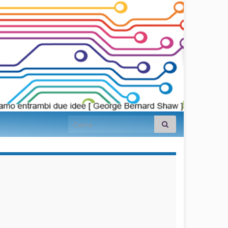
Search for:
займы на
карту срочно