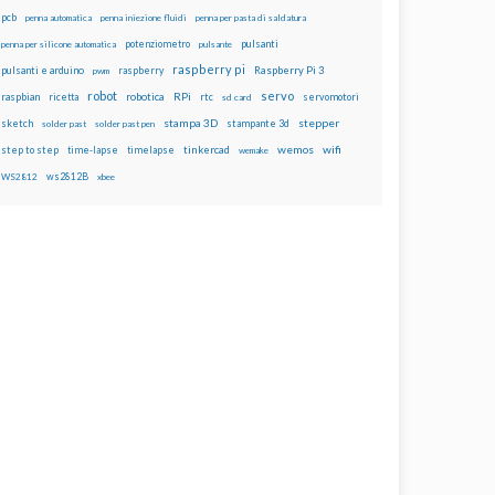
pcb
penna automatica
penna iniezione fluidi
penna per pasta di saldatura
potenziometro
pulsanti
penna per silicone automatica
pulsante
raspberry pi
pulsanti e arduino
raspberry
Raspberry Pi 3
pwm
robot
servo
RPi
raspbian
robotica
rtc
servomotori
ricetta
sd card
stampa 3D
stepper
sketch
stampante 3d
solder past
solder past pen
wemos
wifi
step to step
tinkercad
time-lapse
timelapse
wemake
ws2812B
WS2812
xbee