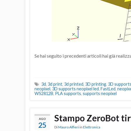
Se hai seguito i precedenti articoli hai già realizz
3d
,
3d print
,
3d printed
,
3D printing
,
3D support
neopixel
,
3D supports neopixel led
,
FastLed
,
neopixe
WS2812B
,
PLA supports
,
supports neopixel
Stampo ZeroBot tir
AGO
25
Di
Mauro Alfieri
in
Elettronica