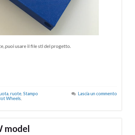
, puoi usare il file stl del progetto.
uota
,
ruote
,
Stampo
Lascia un commento
Bot Wheels
,
W model