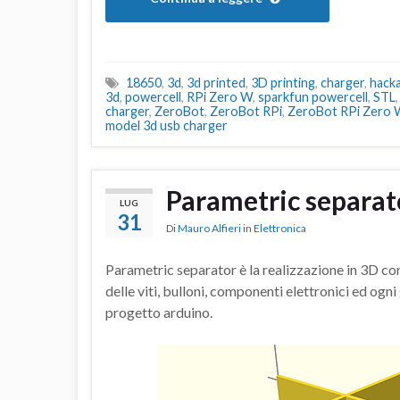
18650
,
3d
,
3d printed
,
3D printing
,
charger
,
hack
3d
,
powercell
,
RPi Zero W
,
sparkfun powercell
,
STL
charger
,
ZeroBot
,
ZeroBot RPi
,
ZeroBot RPi Zero 
model 3d usb charger
Parametric separat
LUG
31
Di
Mauro Alfieri
in
Elettronica
Parametric separator è la realizzazione in 3D c
delle viti, bulloni, componenti elettronici ed ogn
progetto arduino.