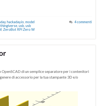
aday
,
hackaday.io
,
model
4 commenti
,
thingiverse
,
usb
,
usb
W
,
ZeroBot RPi Zero W
or
on OpenSCAD di un semplice separatore per i contenitori
i genere di accessorio per la tua stampante 3D e/o