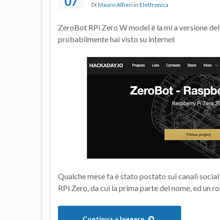
07
Di
Mauro Alfieri
in
Elettronica
ZeroBot RPi Zero W model è la mi a versione de
probabilmente hai visto su internet
Qualche mese fa è stato postato sui canali socia
RPi Zero, da cui la prima parte del nome, ed un
Continua a leggere