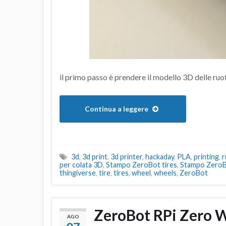
il primo passo è prendere il modello 3D delle ruote
Continua a leggere
3d
,
3d print
,
3d printer
,
hackaday
,
PLA
,
printing
,
r
per colata 3D
,
Stampo ZeroBot tires
,
Stampo Zero
thingiverse
,
tire
,
tires
,
wheel
,
wheels
,
ZeroBot
ZeroBot RPi Zero 
AGO