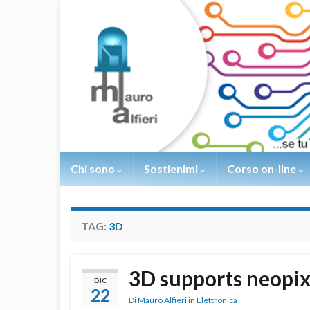
Chi sono
Sostienimi
Corso on-line
TAG:
3D
3D supports neopix
DIC
22
Di
Mauro Alfieri
in
Elettronica