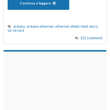
Continua a leggere
arduino
,
arduino ethernet
,
ethernet shield
,
html
,
micro
sd
,
sd card
152 commenti
займы на карту срочно