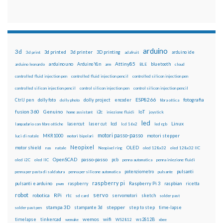
arduino
3d
3d printed
3d printer
3D printing
3d print
adafruit
arduino ide
Attiny85
arduino uno
Arduino Yún
bluetooth
arduino leonardo
arm
BLE
cloud
controlled fluid injection pen
controlled fluid injection pencil
controlled silicon injection pen
controlled silicon injection pencil
control silicon injection pen
control silicon injection pencil
ESP8266
dolly foto
dolly project
encoder
fotografia
CtrlJ pen
dolly photo
fibra ottica
fusion 360
Genuino
i2c
IoT
home assistant
iniezione fluidi
joystick
led
lcd
Linux
lasercut
laser cut
lampadario con fibre ottiche
lcd 16x2
led rgb
motori passo-passo
MKR1000
motori stepper
luci di natale
motori bipolari
Neopixel
motor shield
OLED
nas
natale
Neopixel ring
oled 128x32
oled 128x32 IIC
OpenSCAD
passo-passo
pcb
oled i2C
oled IIC
penna automatica
penna iniezione fluidi
potenziometro
pulsanti
penna per pasta di saldatura
penna per silicone automatica
pulsante
raspberry pi
pulsanti e arduino
raspberry
Raspberry Pi 3
raspbian
pwm
ricetta
robot
servo
RPi
robotica
rtc
servomotori
sketch
sd card
solder past
stampa 3D
stepper
stampante 3d
step to step
solder past pen
time-lapse
wemos
wifi
tinkercad
ws2812B
timelapse
wemake
WS2812
xbee