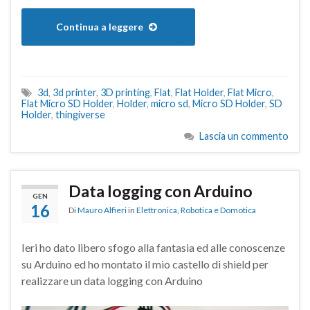
Continua a leggere
3d
,
3d printer
,
3D printing
,
Flat
,
Flat Holder
,
Flat Micro
,
Flat Micro SD Holder
,
Holder
,
micro sd
,
Micro SD Holder
,
SD
Holder
,
thingiverse
Lascia un commento
Data logging con Arduino
GEN
16
Di
Mauro Alfieri
in
Elettronica
,
Robotica e Domotica
Ieri ho dato libero sfogo alla fantasia ed alle conoscenze
su Arduino ed ho montato il mio castello di shield per
realizzare un data logging con Arduino