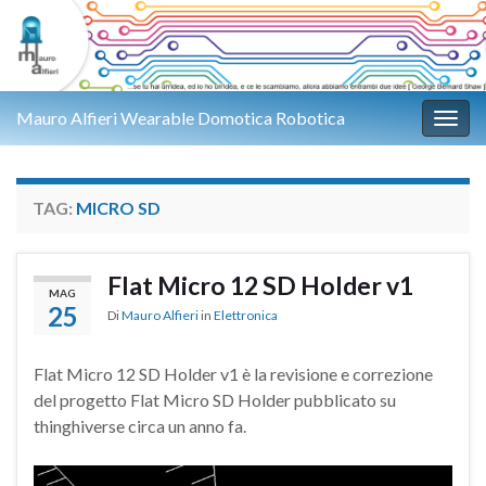
Mauro Alfieri Wearable Domotica Robotica
Attiv
TAG:
MICRO SD
Flat Micro 12 SD Holder v1
MAG
25
Di
Mauro Alfieri
in
Elettronica
Flat Micro 12 SD Holder v1 è la revisione e correzione
del progetto Flat Micro SD Holder pubblicato su
thinghiverse circa un anno fa.