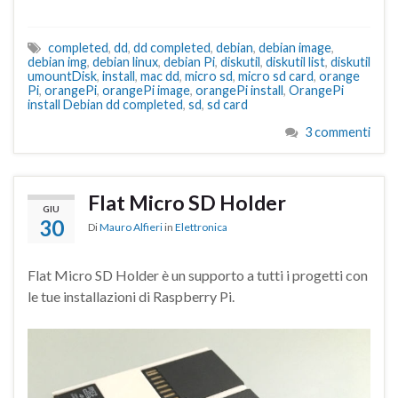
completed
,
dd
,
dd completed
,
debian
,
debian image
,
debian img
,
debian linux
,
debian Pi
,
diskutil
,
diskutil list
,
diskutil
umountDisk
,
install
,
mac dd
,
micro sd
,
micro sd card
,
orange
Pi
,
orangePi
,
orangePi image
,
orangePi install
,
OrangePi
install Debian dd completed
,
sd
,
sd card
3 commenti
Flat Micro SD Holder
GIU
30
Di
Mauro Alfieri
in
Elettronica
Flat Micro SD Holder è un supporto a tutti i progetti con
le tue installazioni di Raspberry Pi.