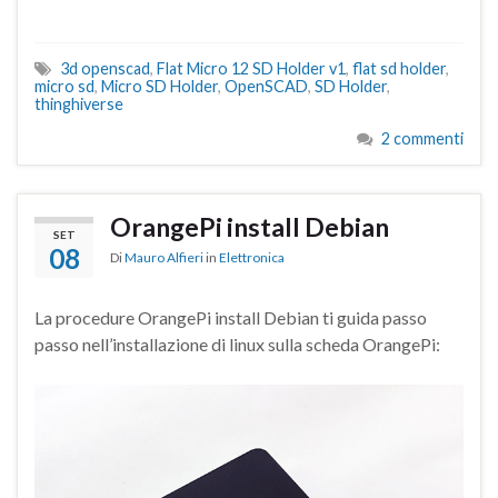
3d openscad
,
Flat Micro 12 SD Holder v1
,
flat sd holder
,
micro sd
,
Micro SD Holder
,
OpenSCAD
,
SD Holder
,
thinghiverse
2 commenti
OrangePi install Debian
SET
08
Di
Mauro Alfieri
in
Elettronica
La procedure OrangePi install Debian ti guida passo
passo nell’installazione di linux sulla scheda OrangePi: