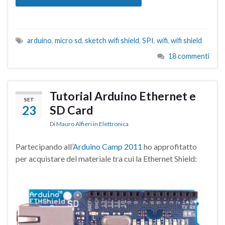
arduino
,
micro sd
,
sketch wifi shield
,
SPI
,
wifi
,
wifi shield
18 commenti
Tutorial Arduino Ethernet e
SET
23
SD Card
Di
Mauro Alfieri
in
Elettronica
Partecipando all’
Arduino Camp 2011
ho approfitatto
per acquistare del materiale tra cui la Ethernet Shield: