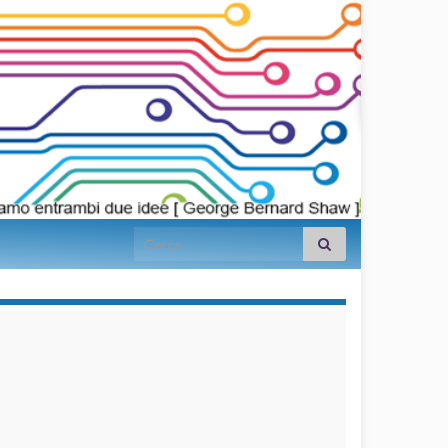
Search for:
займы на
карту срочно