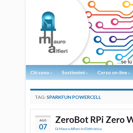
Chi sono
Sostienimi
Corso on-line
TAG:
SPARKFUN POWERCELL
ZeroBot RPi Zero 
AGO
07
Di
Mauro Alfieri
in
Elettronica