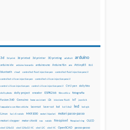
arduino
3d
3d printed
3d printer
3D printing
3d print
adafruit
Attiny85
arduino uno
Arduino Yún
arduino ide
arduino leonardo
arm
BLE
bluetooth
cloud
controlled fluid injection pen
controlled fluid injection pencil
controlled silicon injection pen
controlled silicon injection pencil
dolly foto
control silicon injection pen
control silicon injection pencil
CtrlJ pen
ESP8266
dolly project
encoder
fotografia
dolly photo
fibra ottica
fusion 360
Genuino
i2c
IoT
home assistant
iniezione fluidi
joystick
led
lcd
lasercut
laser cut
lampadario con fibre ottiche
lcd 16x2
led rgb
motori passo-passo
Linux
MKR1000
luci di natale
motori bipolari
Neopixel
motori stepper
motor shield
OLED
nas
natale
Neopixel ring
OpenSCAD
passo-passo
oled 128x32
oled 128x32 IIC
oled i2C
oled IIC