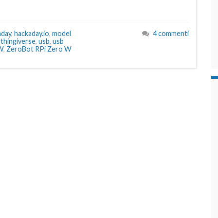
aday
,
hackaday.io
,
model
4 commenti
,
thingiverse
,
usb
,
usb
W
,
ZeroBot RPi Zero W