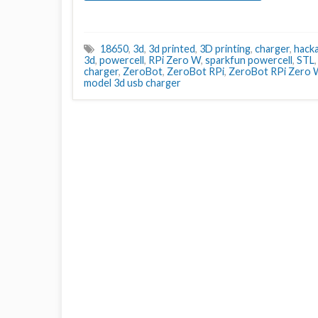
18650
,
3d
,
3d printed
,
3D printing
,
charger
,
hack
3d
,
powercell
,
RPi Zero W
,
sparkfun powercell
,
STL
charger
,
ZeroBot
,
ZeroBot RPi
,
ZeroBot RPi Zero 
model 3d usb charger