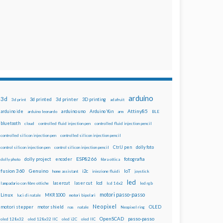
arduino
3d
3d printed
3d printer
3D printing
3d print
adafruit
Attiny85
arduino uno
Arduino Yún
arduino ide
arduino leonardo
arm
BLE
bluetooth
cloud
controlled fluid injection pen
controlled fluid injection pencil
controlled silicon injection pen
controlled silicon injection pencil
dolly foto
control silicon injection pen
control silicon injection pencil
CtrlJ pen
ESP8266
dolly project
encoder
fotografia
dolly photo
fibra ottica
fusion 360
Genuino
i2c
IoT
home assistant
iniezione fluidi
joystick
led
lcd
lasercut
laser cut
lampadario con fibre ottiche
lcd 16x2
led rgb
motori passo-passo
Linux
MKR1000
luci di natale
motori bipolari
Neopixel
motori stepper
motor shield
OLED
nas
natale
Neopixel ring
OpenSCAD
passo-passo
oled 128x32
oled 128x32 IIC
oled i2C
oled IIC