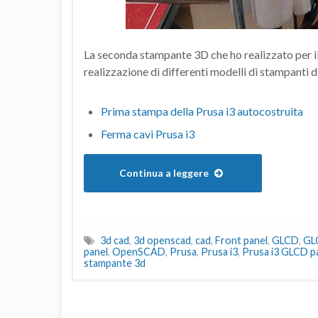
La seconda stampante 3D che ho realizzato per i
realizzazione di differenti modelli di stampanti d
Prima stampa della Prusa i3 autocostruita
Ferma cavi Prusa i3
Continua a leggere
3d cad
,
3d openscad
,
cad
,
Front panel
,
GLCD
,
GL
panel
,
OpenSCAD
,
Prusa
,
Prusa i3
,
Prusa i3 GLCD p
stampante 3d