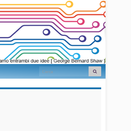
Search for:
займы на
карту срочно