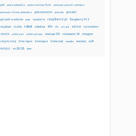
pcb
penna automatica
penna iniezione fluidi
penna per pasta di saldatura
potenziometro
pulsanti
penna per silicone automatica
pulsante
raspberry pi
pulsanti e arduino
raspberry
Raspberry Pi 3
pwm
robot
servo
RPi
raspbian
robotica
rtc
servomotori
ricetta
sd card
stampa 3D
stepper
sketch
stampante 3d
solder past
solder past pen
wemos
wifi
step to step
tinkercad
time-lapse
timelapse
wemake
ws2812B
WS2812
xbee