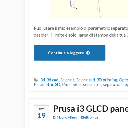
Puoi usare il mio esempio di parametric separator 
desideri, il imite è solo lìarea di stampa della tua 
Continua a leggere
3d
,
3d cad
,
3d print
,
3d printed
,
3D printing
,
Ope
Parametric 3D
,
Parametric separator
,
separator
,
se
Prusa i3 GLCD pane
SET
19
Di
Mauro Alfieri
in
Elettronica