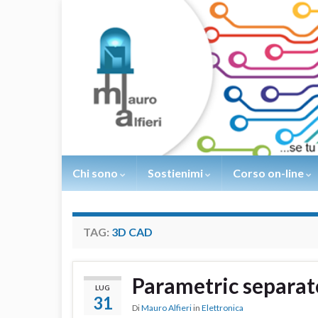
Chi sono
Sostienimi
Corso on-line
TAG:
3D CAD
Parametric separat
LUG
31
Di
Mauro Alfieri
in
Elettronica