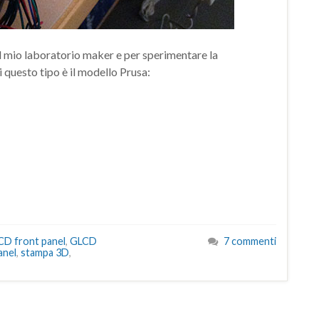
l mio laboratorio maker e per sperimentare la
i questo tipo è il modello Prusa:
CD front panel
,
GLCD
7 commenti
anel
,
stampa 3D
,