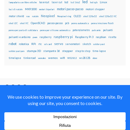
led
lcd
Linux
lasercut
laser cut
lampadario con fibre ottiche
lcd 16x2
led rgb
motori passo-passo
MKR1000
motori stepper
luci di natale
motori bipolari
Neopixel
motor shield
OLED
nas
natale
Neopixel ring
oled 128x32
oled 128x32 IIC
OpenSCAD
passo-passo
pcb
oled i2C
oled IIC
penna automatica
penna iniezione fluidi
potenziometro
pulsanti
penna per pasta di saldatura
penna per silicone automatica
pulsante
raspberry pi
pulsanti e arduino
raspberry
Raspberry Pi 3
raspbian
pwm
ricetta
robot
servo
RPi
robotica
rtc
servomotori
sketch
sd card
solder past
stampa 3D
stepper
stampante 3d
step to step
solder past pen
time-lapse
wemos
wifi
tinkercad
ws2812B
timelapse
wemake
WS2812
xbee
Il blog mauroalfieri.it ed i suoi contenuti sono distribuiti
con Licenza
Creative Commons Attribution Non commercial Share
Alike 4.0 International
© 2012-2018 Mauro Alfieri Elettronica Domotica Robotica Arduino Corsi