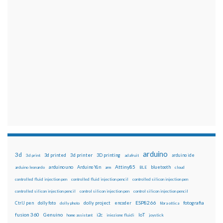
arduino
3d
3d printed
3d printer
3D printing
3d print
adafruit
arduino ide
Attiny85
arduino uno
Arduino Yún
bluetooth
arduino leonardo
arm
BLE
cloud
controlled fluid injection pen
controlled fluid injection pencil
controlled silicon injection pen
controlled silicon injection pencil
control silicon injection pen
control silicon injection pencil
ESP8266
dolly foto
dolly project
encoder
fotografia
CtrlJ pen
dolly photo
fibra ottica
fusion 360
Genuino
i2c
IoT
home assistant
iniezione fluidi
joystick