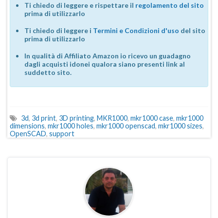
Ti chiedo di leggere e rispettare il
regolamento del sito
prima di utilizzarlo
Ti chiedo di leggere i
Termini e Condizioni d'uso
del sito
prima di utilizzarlo
In qualità di Affiliato Amazon io ricevo un guadagno
dagli acquisti idonei qualora siano presenti link al
suddetto sito.
3d
,
3d print
,
3D printing
,
MKR1000
,
mkr1000 case
,
mkr1000
dimensions
,
mkr1000 holes
,
mkr1000 openscad
,
mkr1000 sizes
,
OpenSCAD
,
support