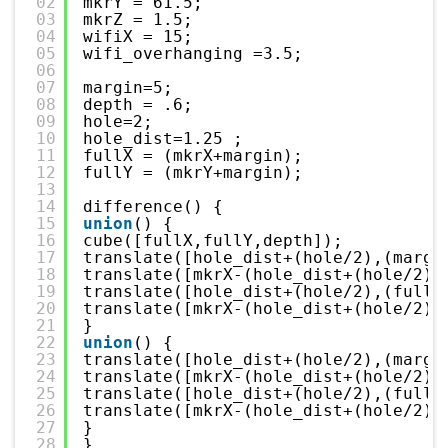
02
mkrY = 61.5;
03
mkrZ = 1.5;
04
wifiX = 15;
05
wifi_overhanging =3.5;
06
07
margin=5;
08
depth = .6;
09
hole=2;
10
hole_dist=1.25 ;
11
fullX = (mkrX+margin);
12
fullY = (mkrY+margin);
13
14
difference() {
15
union
() {
16
cube([fullX,fullY,depth]);
17
translate([hole_dist+(hole/2),(margi
18
translate([mkrX-(hole_dist+(hole/2))
19
translate([hole_dist+(hole/2),(fullY
20
translate([mkrX-(hole_dist+(hole/2))
21
}
22
union
() {
23
translate([hole_dist+(hole/2),(margi
24
translate([mkrX-(hole_dist+(hole/2))
25
translate([hole_dist+(hole/2),(fullY
26
translate([mkrX-(hole_dist+(hole/2))
27
}
28
}