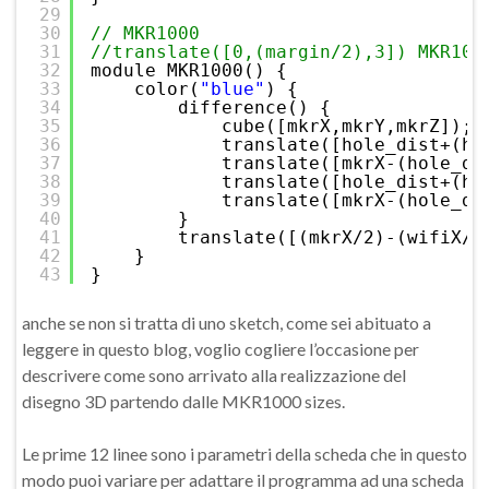
29
30
// MKR1000
31
//translate([0,(margin/2),3]) MKR100
32
module MKR1000() {
33
color(
"blue"
) {
34
difference() {
35
cube([mkrX,mkrY,mkrZ]);
36
translate([hole_dist+(ho
37
translate([mkrX-(hole_di
38
translate([hole_dist+(ho
39
translate([mkrX-(hole_di
40
}
41
translate([(mkrX/2)-(wifiX/2
42
}
43
}
anche se non si tratta di uno sketch, come sei abituato a
leggere in questo blog, voglio cogliere l’occasione per
descrivere come sono arrivato alla realizzazione del
disegno 3D partendo dalle MKR1000 sizes.
Le prime 12 linee sono i parametri della scheda che in questo
modo puoi variare per adattare il programma ad una scheda