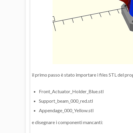
il primo passo è stato importare i files STL del p
Front_Actuator_Holder_Blue.stl
Support_beam_000_red.stl
Appendage_000_Yellow.stl
e disegnare i componenti mancanti: