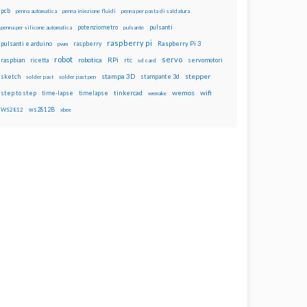
pcb
penna automatica
penna iniezione fluidi
penna per pasta di saldatura
potenziometro
pulsanti
penna per silicone automatica
pulsante
raspberry pi
pulsanti e arduino
raspberry
Raspberry Pi 3
pwm
robot
servo
RPi
raspbian
robotica
rtc
servomotori
ricetta
sd card
stampa 3D
stepper
sketch
stampante 3d
solder past
solder past pen
wemos
wifi
step to step
tinkercad
time-lapse
timelapse
wemake
ws2812B
WS2812
xbee