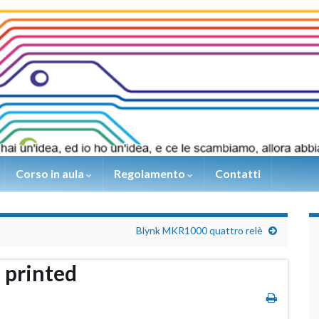
Corso in aula
Regolamento
Contatti
Blynk MKR1000 quattro relè
 printed