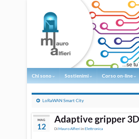
Chi sono
Sostienimi
Corso on-line
LoRaWAN Smart City
Adaptive gripper 3D
MAG
12
Di
Mauro Alfieri
in
Elettronica