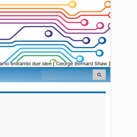
Search for:
займы на
карту срочно