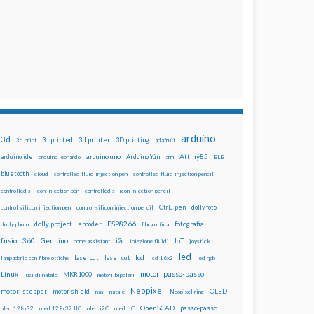
arduino
3d
3d printed
3d printer
3D printing
3d print
adafruit
Attiny85
arduino uno
Arduino Yún
arduino ide
arduino leonardo
arm
BLE
bluetooth
cloud
controlled fluid injection pen
controlled fluid injection pencil
controlled silicon injection pen
controlled silicon injection pencil
dolly foto
control silicon injection pen
control silicon injection pencil
CtrlJ pen
ESP8266
dolly project
encoder
fotografia
dolly photo
fibra ottica
fusion 360
Genuino
i2c
IoT
home assistant
iniezione fluidi
joystick
led
lcd
lasercut
laser cut
lampadario con fibre ottiche
lcd 16x2
led rgb
motori passo-passo
Linux
MKR1000
luci di natale
motori bipolari
Neopixel
motori stepper
motor shield
OLED
nas
natale
Neopixel ring
OpenSCAD
passo-passo
oled 128x32
oled 128x32 IIC
oled i2C
oled IIC