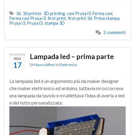
3d
,
3d printer
,
3D printing
,
cavi Prusa i3
,
Ferma cavi
,
Ferma cavi Prusa i3
,
first print
,
first print 3d
,
Prima stampa
Prusa i3
,
Prusa i3
,
stampa 3D
2 commenti
Lampada led – prima parte
AGO
17
Di
Mauro Alfieri
in
Elettronica
La lampada led è un argomento più da maker designer
che maker elettronico ed arduino, tuttavia mi occorreva
una lampada da tavolo e mi allettava l’idea di averla a led
e del tutto personalizzata: