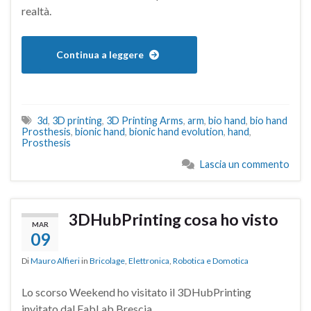
realtà.
Continua a leggere
3d
,
3D printing
,
3D Printing Arms
,
arm
,
bio hand
,
bio hand
Prosthesis
,
bionic hand
,
bionic hand evolution
,
hand
,
Prosthesis
Lascia un commento
3DHubPrinting cosa ho visto
MAR
09
Di
Mauro Alfieri
in
Bricolage
,
Elettronica
,
Robotica e Domotica
Lo scorso Weekend ho visitato il 3DHubPrinting
invitato dal FabLab Brescia.