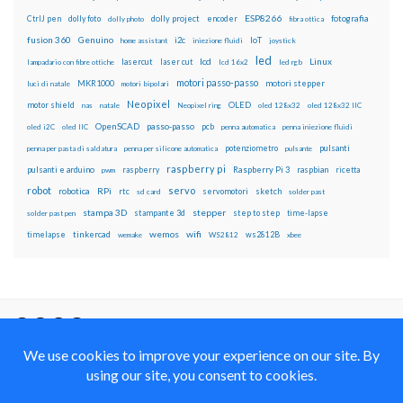
ESP8266
dolly foto
dolly project
encoder
fotografia
CtrlJ pen
dolly photo
fibra ottica
fusion 360
Genuino
i2c
IoT
home assistant
iniezione fluidi
joystick
led
lcd
Linux
lasercut
laser cut
lampadario con fibre ottiche
lcd 16x2
led rgb
motori passo-passo
MKR1000
motori stepper
luci di natale
motori bipolari
Neopixel
motor shield
OLED
nas
natale
Neopixel ring
oled 128x32
oled 128x32 IIC
OpenSCAD
passo-passo
pcb
oled i2C
oled IIC
penna automatica
penna iniezione fluidi
potenziometro
pulsanti
penna per pasta di saldatura
penna per silicone automatica
pulsante
raspberry pi
pulsanti e arduino
raspberry
Raspberry Pi 3
raspbian
pwm
ricetta
robot
servo
RPi
robotica
rtc
servomotori
sketch
sd card
solder past
stampa 3D
stepper
stampante 3d
step to step
solder past pen
time-lapse
wemos
wifi
tinkercad
ws2812B
timelapse
wemake
WS2812
xbee
Il blog mauroalfieri.it ed i suoi contenuti sono distribuiti
con Licenza
Creative Commons Attribution Non commercial Share
Alike 4.0 International