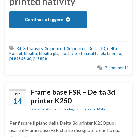
printed nativity
Continua a leggere
3d
,
3d nativity
,
3d printed
,
3d printer
,
Delta 3D
,
delta
kossel
,
filoalfa
,
filoalfa pla
,
filoalfa test
,
natalità
,
pla bronzo
,
presepe 3d
,
prsepe
2 commenti
Frame base FSR – Delta 3d
DIC
14
printer K250
Di
Mauro Alfieri
in
Bricolage
,
Elettronica
,
Make
Per fissare il piano della Delta 3d printer K250 puoi
usare il Frame base FSR che ho disegnato e che ha una