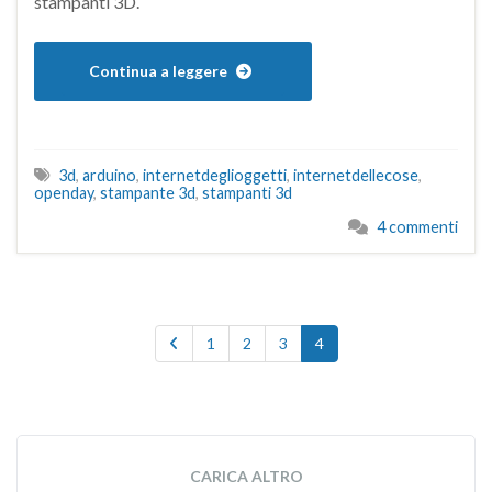
stampanti 3D.
Continua a leggere
3d
,
arduino
,
internetdeglioggetti
,
internetdellecose
,
openday
,
stampante 3d
,
stampanti 3d
4 commenti
1
2
3
4
CARICA ALTRO