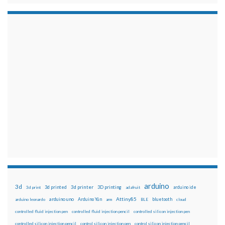
arduino
3d
3d printed
3d printer
3D printing
3d print
adafruit
arduino ide
Attiny85
arduino uno
Arduino Yún
bluetooth
arduino leonardo
arm
BLE
cloud
controlled fluid injection pen
controlled fluid injection pencil
controlled silicon injection pen
controlled silicon injection pencil
control silicon injection pen
control silicon injection pencil