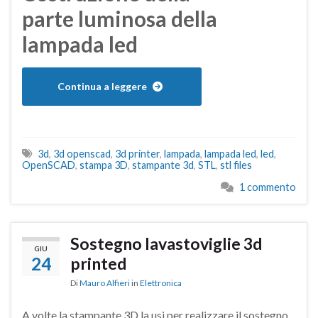
parte luminosa della
lampada led
Continua a leggere
3d
,
3d openscad
,
3d printer
,
lampada
,
lampada led
,
led
,
OpenSCAD
,
stampa 3D
,
stampante 3d
,
STL
,
stl files
1 commento
Sostegno lavastoviglie 3d
GIU
24
printed
Di
Mauro Alfieri
in
Elettronica
A volte la stampante 3D la usi per realizzare il sostegno