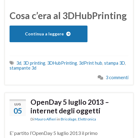
Cosa c’era al 3DHubPrinting
Continua a leggere
3d
,
3D printing
,
3DHubPrinting
,
3dPrint hub
,
stampa 3D
,
stampante 3d
3 commenti
OpenDay 5 luglio 2013 –
LUG
05
internet degli oggetti
Di
Mauro Alfieri
in
Bricolage
,
Elettronica
E’ partito l’OpenDay 5 luglio 2013 il primo