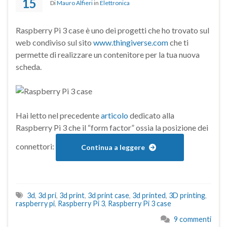
15
Di
Mauro Alfieri
in
Elettronica
Raspberry Pi 3 case è uno dei progetti che ho trovato sul
web condiviso sul sito
www.thingiverse.com
che ti
permette di realizzare un contenitore per la tua nuova
scheda.
Hai letto nel precedente
articolo
dedicato alla
Raspberry Pi 3 che il “form factor” ossia la posizione dei
connettori:
Continua a leggere
3d
,
3d pri
,
3d print
,
3d print case
,
3d printed
,
3D printing
,
raspberry pi
,
Raspberry Pi 3
,
Raspberry Pi 3 case
9 commenti