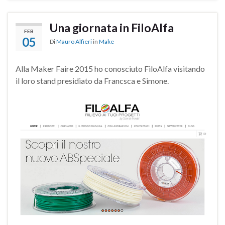
Una giornata in FiloAlfa
FEB
05
Di
Mauro Alfieri
in
Make
Alla Maker Faire 2015 ho conosciuto FiloAlfa visitando
il loro stand presidiato da Francsca e Simone.