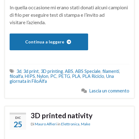
In quella occasione mi erano stati donati alcuni campioni
di filo per eseguire test di stampa e l’invito ad
visitare l’azienda.
Continua a leggere
3d
,
3d print
,
3D printing
,
ABS
,
ABS Speciale
,
filamenti
,
filoalfa
,
HIPS
,
Nylon
,
PC
,
PETG
,
PLA
,
PLA Riciclo
,
Una
giornata in FiloAlfa
Lascia un commento
3D printed nativity
DIC
25
Di
Mauro Alfieri
in
Elettronica
,
Make