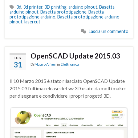
3d
,
3d printer
,
3D printing
,
arduino pinout
,
Basetta
arduino pinout
,
Basetta prototipazione
,
Basetta
prototipazione arduino
,
Basetta prototipazione arduino
pinout
,
lasercut
Lascia un commento
OpenSCAD Update 2015.03
LUG
31
Di
Mauro Alfieri
in
Elettronica
Il 10 Marzo 2015 è stato rilasciato OpenSCAD Update
2015.03 l’ultima release del sw 3D usato da molti maker
per disegnare e condividere i propri progetti 3D.