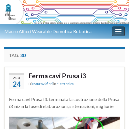
Mauro Alfieri Wearable Domotica Robotica
Attiv
TAG:
3D
Ferma cavi Prusa i3
AGO
24
Di
Mauro Alfieri
in
Elettronica
Ferma cavi Prusa i3: terminata la costruzione della Prusa
i3 inizia la fase di elaborazioni, sistemazioni, migliorie