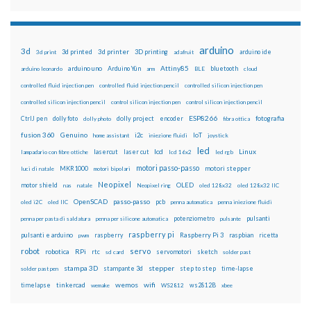
arduino
3d
3d printed
3d printer
3D printing
3d print
adafruit
arduino ide
Attiny85
arduino uno
Arduino Yún
bluetooth
arduino leonardo
arm
BLE
cloud
controlled fluid injection pen
controlled fluid injection pencil
controlled silicon injection pen
controlled silicon injection pencil
control silicon injection pen
control silicon injection pencil
ESP8266
dolly foto
dolly project
encoder
fotografia
CtrlJ pen
dolly photo
fibra ottica
fusion 360
Genuino
i2c
IoT
home assistant
iniezione fluidi
joystick
led
lcd
Linux
lasercut
laser cut
lampadario con fibre ottiche
lcd 16x2
led rgb
motori passo-passo
MKR1000
motori stepper
luci di natale
motori bipolari
Neopixel
motor shield
OLED
nas
natale
Neopixel ring
oled 128x32
oled 128x32 IIC
OpenSCAD
passo-passo
pcb
oled i2C
oled IIC
penna automatica
penna iniezione fluidi
potenziometro
pulsanti
penna per pasta di saldatura
penna per silicone automatica
pulsante
raspberry pi
pulsanti e arduino
raspberry
Raspberry Pi 3
raspbian
pwm
ricetta
robot
servo
RPi
robotica
rtc
servomotori
sketch
sd card
solder past
stampa 3D
stepper
stampante 3d
step to step
solder past pen
time-lapse
wemos
wifi
tinkercad
ws2812B
timelapse
wemake
WS2812
xbee