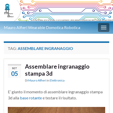
Mauro Alfieri Wearable Domotica Robotica
Attiv
TAG:
ASSEMBLARE INGRANAGGIO
Assemblare ingranaggio
SET
05
stampa 3d
Di
Mauro Alfieri
in
Elettronica
E’ giunto il momento di assemblare ingranaggio stampa
3d alla
base rotante
e testare il risultato.