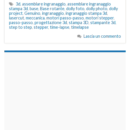
3d
,
assemblare ingranaggio
,
assemblare ingranaggio
stampa 3d
,
base
,
Base rotante
,
dolly foto
,
dolly photo
,
dolly
project
,
Genuino
,
ingranaggio
,
ingranaggio stampa 3d
,
lasercut
,
meccanica
,
motori passo-passo
,
motori stepper
,
passo-passo
,
progettazione 3d
,
stampa 3D
,
stampante 3d
,
step to step
,
stepper
,
time-lapse
,
timelapse
Lascia un commento
займы на карту срочно