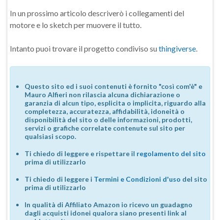
In un prossimo articolo descriverò i collegamenti del
motore e lo sketch per muovere il tutto.
Intanto puoi trovare il progetto condiviso su
thingiverse
.
Questo sito ed i suoi contenuti è fornito "così com'è" e
Mauro Alfieri non rilascia alcuna dichiarazione o
garanzia di alcun tipo, esplicita o implicita, riguardo alla
completezza, accuratezza, affidabilità, idoneità o
disponibilità del sito o delle informazioni, prodotti,
servizi o grafiche correlate contenute sul sito per
qualsiasi scopo.
Ti chiedo di leggere e rispettare il
regolamento del sito
prima di utilizzarlo
Ti chiedo di leggere i
Termini e Condizioni d'uso
del sito
prima di utilizzarlo
In qualità di Affiliato Amazon io ricevo un guadagno
dagli acquisti idonei qualora siano presenti link al