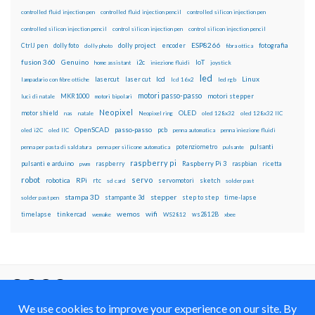
controlled fluid injection pen
controlled fluid injection pencil
controlled silicon injection pen
controlled silicon injection pencil
control silicon injection pen
control silicon injection pencil
ESP8266
dolly foto
dolly project
encoder
fotografia
CtrlJ pen
dolly photo
fibra ottica
fusion 360
Genuino
i2c
IoT
home assistant
iniezione fluidi
joystick
led
lcd
Linux
lasercut
laser cut
lampadario con fibre ottiche
lcd 16x2
led rgb
motori passo-passo
MKR1000
motori stepper
luci di natale
motori bipolari
Neopixel
motor shield
OLED
nas
natale
Neopixel ring
oled 128x32
oled 128x32 IIC
OpenSCAD
passo-passo
pcb
oled i2C
oled IIC
penna automatica
penna iniezione fluidi
potenziometro
pulsanti
penna per pasta di saldatura
penna per silicone automatica
pulsante
raspberry pi
pulsanti e arduino
raspberry
Raspberry Pi 3
raspbian
pwm
ricetta
robot
servo
RPi
robotica
rtc
servomotori
sketch
sd card
solder past
stampa 3D
stepper
stampante 3d
step to step
solder past pen
time-lapse
wemos
wifi
tinkercad
ws2812B
timelapse
wemake
WS2812
xbee
Il blog mauroalfieri.it ed i suoi contenuti sono distribuiti
con Licenza
Creative Commons Attribution Non commercial Share