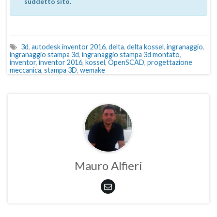
suddetto sito.
3d
,
autodesk inventor 2016
,
delta
,
delta kossel
,
ingranaggio
,
ingranaggio stampa 3d
,
ingranaggio stampa 3d montato
,
inventor
,
inventor 2016
,
kossel
,
OpenSCAD
,
progettazione
meccanica
,
stampa 3D
,
wemake
Mauro Alfieri