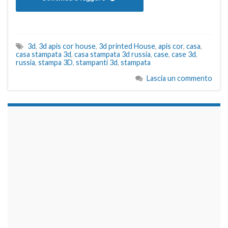
3d
,
3d apis cor house
,
3d printed House
,
apis cor
,
casa
,
casa stampata 3d
,
casa stampata 3d russia
,
case
,
case 3d
,
russia
,
stampa 3D
,
stampanti 3d
,
stampata
Lascia un commento
займы на карту срочно