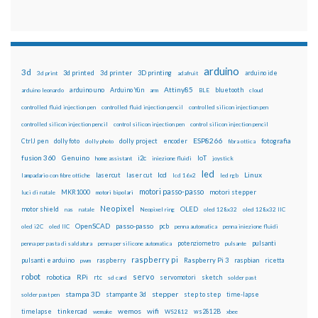
arduino
3d
3d printed
3d printer
3D printing
3d print
adafruit
arduino ide
Attiny85
arduino uno
Arduino Yún
bluetooth
arduino leonardo
arm
BLE
cloud
controlled fluid injection pen
controlled fluid injection pencil
controlled silicon injection pen
controlled silicon injection pencil
control silicon injection pen
control silicon injection pencil
ESP8266
dolly foto
dolly project
encoder
fotografia
CtrlJ pen
dolly photo
fibra ottica
fusion 360
Genuino
i2c
IoT
home assistant
iniezione fluidi
joystick
led
lcd
Linux
lasercut
laser cut
lampadario con fibre ottiche
lcd 16x2
led rgb
motori passo-passo
MKR1000
motori stepper
luci di natale
motori bipolari
Neopixel
motor shield
OLED
nas
natale
Neopixel ring
oled 128x32
oled 128x32 IIC
OpenSCAD
passo-passo
pcb
oled i2C
oled IIC
penna automatica
penna iniezione fluidi
potenziometro
pulsanti
penna per pasta di saldatura
penna per silicone automatica
pulsante
raspberry pi
pulsanti e arduino
raspberry
Raspberry Pi 3
raspbian
pwm
ricetta
robot
servo
RPi
robotica
rtc
servomotori
sketch
sd card
solder past
stampa 3D
stepper
stampante 3d
step to step
solder past pen
time-lapse
wemos
wifi
tinkercad
ws2812B
timelapse
wemake
WS2812
xbee