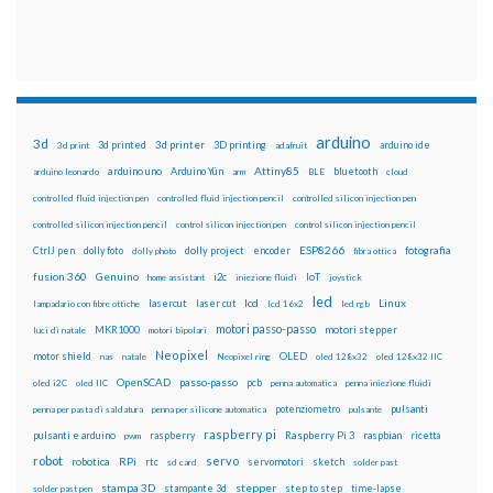
arduino
3d
3d printed
3d printer
3D printing
3d print
adafruit
arduino ide
Attiny85
arduino uno
Arduino Yún
bluetooth
arduino leonardo
arm
BLE
cloud
controlled fluid injection pen
controlled fluid injection pencil
controlled silicon injection pen
controlled silicon injection pencil
control silicon injection pen
control silicon injection pencil
ESP8266
dolly foto
dolly project
encoder
fotografia
CtrlJ pen
dolly photo
fibra ottica
fusion 360
Genuino
i2c
IoT
home assistant
iniezione fluidi
joystick
led
lcd
Linux
lasercut
laser cut
lampadario con fibre ottiche
lcd 16x2
led rgb
motori passo-passo
MKR1000
motori stepper
luci di natale
motori bipolari
Neopixel
motor shield
OLED
nas
natale
Neopixel ring
oled 128x32
oled 128x32 IIC
OpenSCAD
passo-passo
pcb
oled i2C
oled IIC
penna automatica
penna iniezione fluidi
potenziometro
pulsanti
penna per pasta di saldatura
penna per silicone automatica
pulsante
raspberry pi
pulsanti e arduino
raspberry
Raspberry Pi 3
raspbian
pwm
ricetta
robot
servo
RPi
robotica
rtc
servomotori
sketch
sd card
solder past
stampa 3D
stepper
stampante 3d
step to step
solder past pen
time-lapse