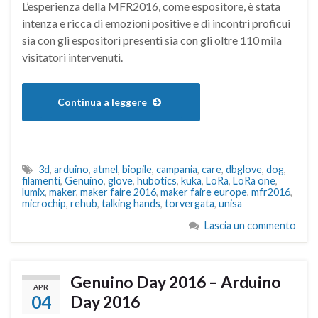
L’esperienza della MFR2016, come espositore, è stata
intenza e ricca di emozioni positive e di incontri proficui
sia con gli espositori presenti sia con gli oltre 110 mila
visitatori intervenuti.
Continua a leggere
3d
,
arduino
,
atmel
,
biopile
,
campania
,
care
,
dbglove
,
dog
,
filamenti
,
Genuino
,
glove
,
hubotics
,
kuka
,
LoRa
,
LoRa one
,
lumix
,
maker
,
maker faire 2016
,
maker faire europe
,
mfr2016
,
microchip
,
rehub
,
talking hands
,
torvergata
,
unisa
Lascia un commento
Genuino Day 2016 – Arduino
APR
04
Day 2016