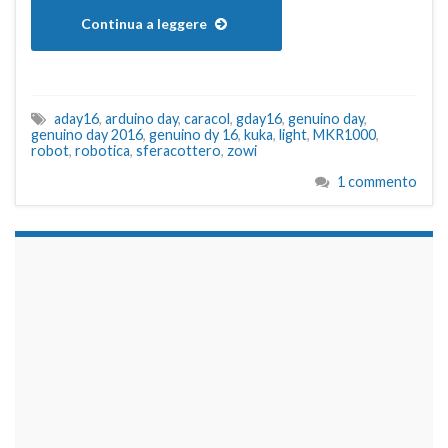
Continua a leggere
aday16
,
arduino day
,
caracol
,
gday16
,
genuino day
,
genuino day 2016
,
genuino dy 16
,
kuka
,
light
,
MKR1000
,
robot
,
robotica
,
sferacottero
,
zowi
1 commento
займы на карту срочно