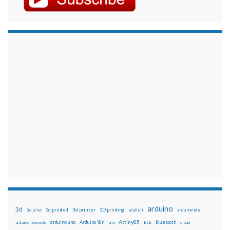
arduino
3d
3d printed
3d printer
3D printing
3d print
adafruit
arduino ide
Attiny85
arduino uno
Arduino Yún
bluetooth
arduino leonardo
arm
BLE
cloud