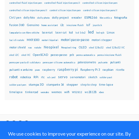
controlled fluid injection pen
controlled fluid injection pencil
controlled silicon injection pen
controlled silicon injection pencil
control silicon injection pen
control silicon injection pencil
ESP8266
dolly foto
dolly project
encoder
fotografia
CtrlJ pen
dolly photo
fibra ottica
fusion 360
Genuino
i2c
IoT
home assistant
iniezione fluidi
joystick
led
lcd
Linux
lasercut
laser cut
lampadario con fibre ottiche
lcd 16x2
led rgb
motori passo-passo
MKR1000
motori stepper
luci di natale
motori bipolari
Neopixel
motor shield
OLED
nas
natale
Neopixel ring
oled 128x32
oled 128x32 IIC
OpenSCAD
passo-passo
pcb
oled i2C
oled IIC
penna automatica
penna iniezione fluidi
potenziometro
pulsanti
penna per pasta di saldatura
penna per silicone automatica
pulsante
raspberry pi
pulsanti e arduino
raspberry
Raspberry Pi 3
raspbian
pwm
ricetta
robot
servo
RPi
robotica
rtc
servomotori
sketch
sd card
solder past
stampa 3D
stepper
stampante 3d
step to step
solder past pen
time-lapse
wemos
wifi
tinkercad
ws2812B
timelapse
wemake
WS2812
xbee
Il blog mauroalfieri.it ed i suoi contenuti sono distribuiti
con Licenza
Creative Commons Attribution Non commercial Share
Alike 4.0 International