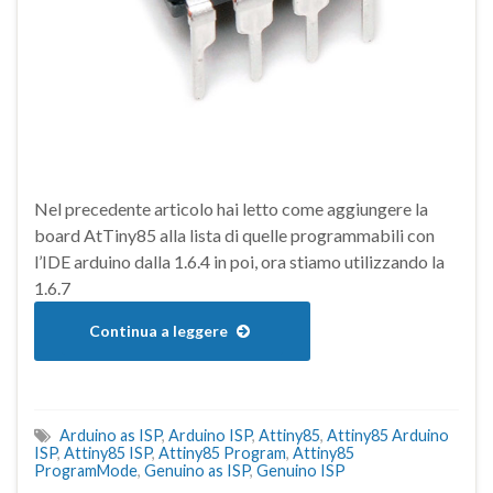
Nel precedente articolo hai letto come aggiungere la
board AtTiny85 alla lista di quelle programmabili con
l’IDE arduino dalla 1.6.4 in poi, ora stiamo utilizzando la
1.6.7
Continua a leggere
Arduino as ISP
,
Arduino ISP
,
Attiny85
,
Attiny85 Arduino
ISP
,
Attiny85 ISP
,
Attiny85 Program
,
Attiny85
ProgramMode
,
Genuino as ISP
,
Genuino ISP