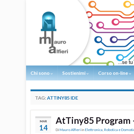
Chi sono
Sostienimi
Corso on-line
TAG:
ATTINY85 IDE
AtTiny85 Program –
MAR
14
Di
Mauro Alfieri
in
Elettronica
,
Robotica e Domoti