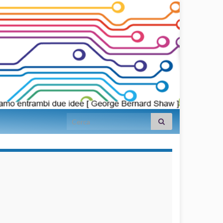
Search for:
займы на
карту срочно