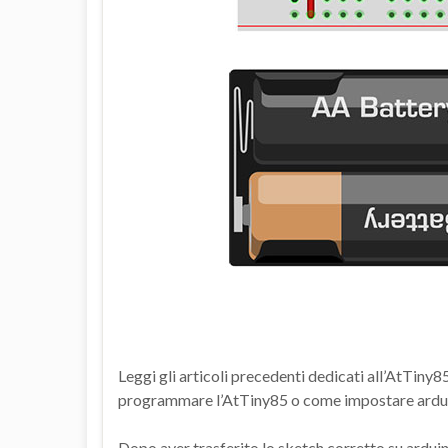
Leggi gli articoli precedenti dedicati all’AtTin
programmare l’AtTiny85 o come impostare ardu
Dopo aver trasferito lo sketch corretto su ardui