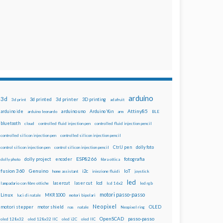
arduino
3d
3d printed
3d printer
3D printing
3d print
adafruit
Attiny85
arduino uno
Arduino Yún
arduino ide
arduino leonardo
arm
BLE
bluetooth
cloud
controlled fluid injection pen
controlled fluid injection pencil
controlled silicon injection pen
controlled silicon injection pencil
dolly foto
control silicon injection pen
control silicon injection pencil
CtrlJ pen
ESP8266
dolly project
encoder
fotografia
dolly photo
fibra ottica
fusion 360
Genuino
i2c
IoT
home assistant
iniezione fluidi
joystick
led
lcd
lasercut
laser cut
lampadario con fibre ottiche
lcd 16x2
led rgb
motori passo-passo
Linux
MKR1000
luci di natale
motori bipolari
Neopixel
motori stepper
motor shield
OLED
nas
natale
Neopixel ring
OpenSCAD
passo-passo
oled 128x32
oled 128x32 IIC
oled i2C
oled IIC