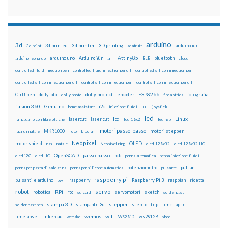
arduino
3d
3d printed
3d printer
3D printing
3d print
adafruit
arduino ide
Attiny85
arduino uno
Arduino Yún
bluetooth
arduino leonardo
arm
BLE
cloud
controlled fluid injection pen
controlled fluid injection pencil
controlled silicon injection pen
controlled silicon injection pencil
control silicon injection pen
control silicon injection pencil
ESP8266
dolly foto
dolly project
encoder
fotografia
CtrlJ pen
dolly photo
fibra ottica
fusion 360
Genuino
i2c
IoT
home assistant
iniezione fluidi
joystick
led
lcd
Linux
lasercut
laser cut
lampadario con fibre ottiche
lcd 16x2
led rgb
motori passo-passo
MKR1000
motori stepper
luci di natale
motori bipolari
Neopixel
motor shield
OLED
nas
natale
Neopixel ring
oled 128x32
oled 128x32 IIC
OpenSCAD
passo-passo
pcb
oled i2C
oled IIC
penna automatica
penna iniezione fluidi
potenziometro
pulsanti
penna per pasta di saldatura
penna per silicone automatica
pulsante
raspberry pi
pulsanti e arduino
raspberry
Raspberry Pi 3
raspbian
pwm
ricetta
robot
servo
RPi
robotica
rtc
servomotori
sketch
sd card
solder past
stampa 3D
stepper
stampante 3d
step to step
solder past pen
time-lapse
wemos
wifi
tinkercad
ws2812B
timelapse
wemake
WS2812
xbee