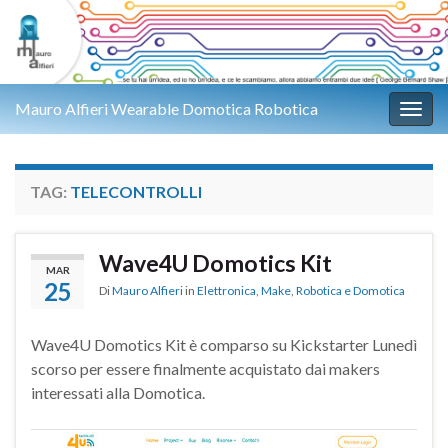
Mauro Alfieri Wearable Domotica Robotica
Attiv
TAG:
TELECONTROLLI
Wave4U Domotics Kit
MAR
25
Di
Mauro Alfieri
in
Elettronica
,
Make
,
Robotica e Domotica
Wave4U Domotics Kit è comparso su Kickstarter Lunedì
scorso per essere finalmente acquistato dai makers
interessati alla Domotica.