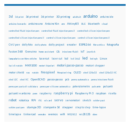
arduino
3d
3d printed
3d printer
3D printing
3d print
adafruit
arduino ide
Attiny85
arduino uno
Arduino Yún
bluetooth
arduino leonardo
arm
BLE
cloud
controlled fluid injection pen
controlled fluid injection pencil
controlled silicon injection pen
controlled silicon injection pencil
control silicon injection pen
control silicon injection pencil
ESP8266
dolly foto
dolly project
encoder
fotografia
CtrlJ pen
dolly photo
fibra ottica
fusion 360
Genuino
i2c
IoT
home assistant
iniezione fluidi
joystick
led
lcd
Linux
lasercut
laser cut
lampadario con fibre ottiche
lcd 16x2
led rgb
motori passo-passo
MKR1000
motori stepper
luci di natale
motori bipolari
Neopixel
motor shield
OLED
nas
natale
Neopixel ring
oled 128x32
oled 128x32 IIC
OpenSCAD
passo-passo
pcb
oled i2C
oled IIC
penna automatica
penna iniezione fluidi
potenziometro
pulsanti
penna per pasta di saldatura
penna per silicone automatica
pulsante
raspberry pi
pulsanti e arduino
raspberry
Raspberry Pi 3
raspbian
pwm
ricetta
robot
servo
RPi
robotica
rtc
servomotori
sketch
sd card
solder past
stampa 3D
stepper
stampante 3d
step to step
solder past pen
time-lapse
wemos
wifi
tinkercad
ws2812B
timelapse
wemake
WS2812
xbee