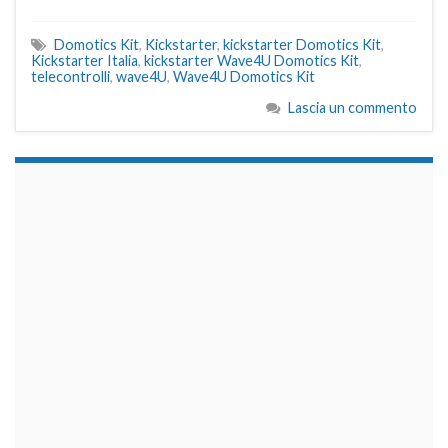
Domotics Kit
,
Kickstarter
,
kickstarter Domotics Kit
,
Kickstarter Italia
,
kickstarter Wave4U Domotics Kit
,
telecontrolli
,
wave4U
,
Wave4U Domotics Kit
Lascia un commento
займы на карту срочно