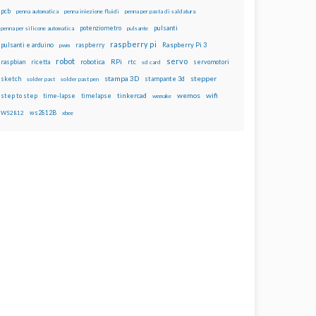
pcb
penna automatica
penna iniezione fluidi
penna per pasta di saldatura
potenziometro
pulsanti
penna per silicone automatica
pulsante
raspberry pi
pulsanti e arduino
raspberry
Raspberry Pi 3
pwm
robot
servo
RPi
raspbian
robotica
rtc
servomotori
ricetta
sd card
stampa 3D
stepper
sketch
stampante 3d
solder past
solder past pen
wemos
wifi
step to step
tinkercad
time-lapse
timelapse
wemake
ws2812B
WS2812
xbee