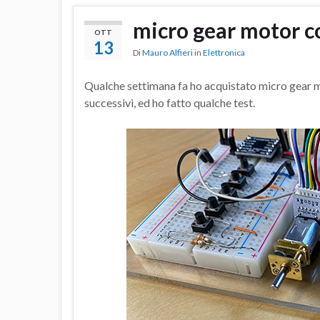
micro gear motor co
OTT
13
Di
Mauro Alfieri
in
Elettronica
Qualche settimana fa ho acquistato micro gear mo
successivi, ed ho fatto qualche test.