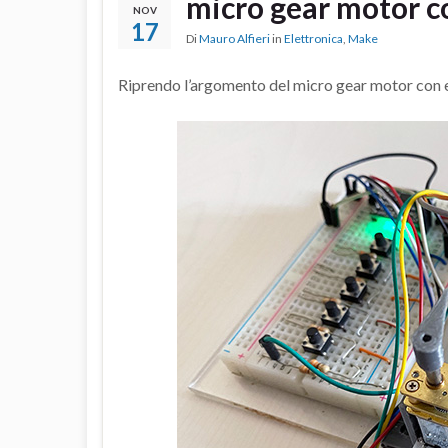
micro gear motor co
NOV
17
Di
Mauro Alfieri
in
Elettronica
,
Make
Riprendo l’argomento del micro gear motor con en