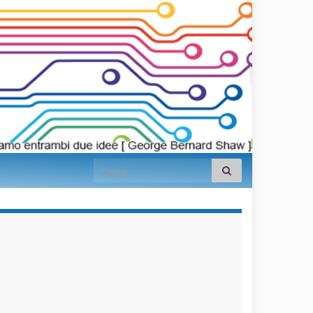
Search for:
займы на
карту срочно