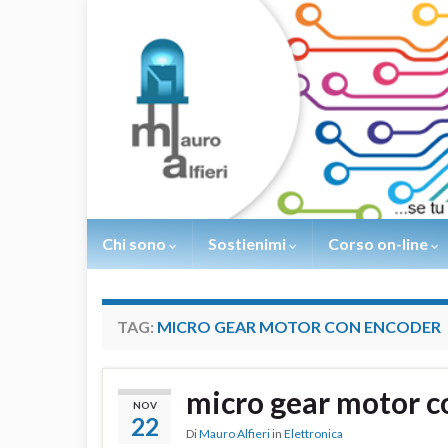
Chi sono
Sostienimi
Corso on-line
TAG:
MICRO GEAR MOTOR CON ENCODER
micro gear motor co
NOV
22
Di
Mauro Alfieri
in
Elettronica