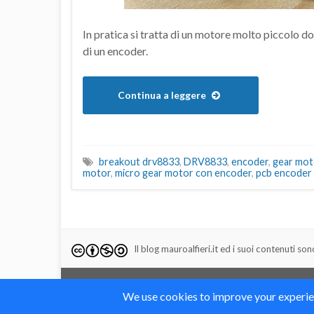
In pratica si tratta di un motore molto piccolo d
di un encoder.
Continua a leggere
breakout drv8833
,
DRV8833
,
encoder
,
gear mot
motor
,
micro gear motor con encoder
,
pcb encoder
Il blog mauroalfieri.it ed i suoi contenuti son
© 2012-2018 Mauro Alfieri Elettronica Domotica Robotica Ardu
Realizzato con il
da
Graphene Themes
.