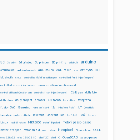
arduino
3d
3d printed
3d printer
3D printing
3d print
adafruit
Attiny85
arduino uno
Arduino Yún
arduino ide
arduino leonardo
arm
BLE
bluetooth
cloud
controlled fluid injection pen
controlled fluid injection pencil
controlled silicon injection pen
controlled silicon injection pencil
dolly foto
control silicon injection pen
control silicon injection pencil
CtrlJ pen
ESP8266
dolly project
encoder
fotografia
dolly photo
fibra ottica
fusion 360
Genuino
i2c
IoT
home assistant
iniezione fluidi
joystick
led
lcd
lasercut
laser cut
lampadario con fibre ottiche
lcd 16x2
led rgb
motori passo-passo
Linux
MKR1000
luci di natale
motori bipolari
Neopixel
motori stepper
motor shield
OLED
nas
natale
Neopixel ring
OpenSCAD
passo-passo
oled 128x32
oled 128x32 IIC
oled i2C
oled IIC