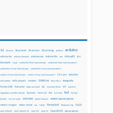
arduino
3d
3d printed
3d printer
3D printing
3d print
adafruit
Attiny85
arduino uno
Arduino Yún
arduino ide
arduino leonardo
arm
BLE
bluetooth
cloud
controlled fluid injection pen
controlled fluid injection pencil
controlled silicon injection pen
controlled silicon injection pencil
dolly foto
control silicon injection pen
control silicon injection pencil
CtrlJ pen
ESP8266
dolly project
encoder
fotografia
dolly photo
fibra ottica
fusion 360
Genuino
i2c
IoT
home assistant
iniezione fluidi
joystick
led
lcd
lasercut
laser cut
lampadario con fibre ottiche
lcd 16x2
led rgb
motori passo-passo
Linux
MKR1000
luci di natale
motori bipolari
Neopixel
motori stepper
motor shield
OLED
nas
natale
Neopixel ring
OpenSCAD
passo-passo
oled 128x32
oled 128x32 IIC
oled i2C
oled IIC