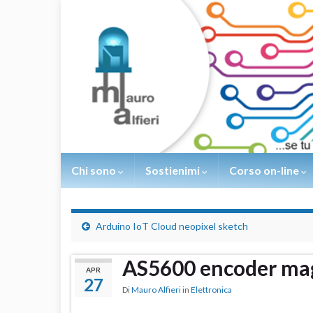
Chi sono
Sostienimi
Corso on-line
Arduino IoT Cloud neopixel sketch
AS5600 encoder ma
APR
27
Di
Mauro Alfieri
in
Elettronica