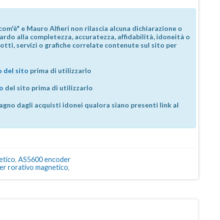
com'è" e Mauro Alfieri non rilascia alcuna dichiarazione o
guardo alla completezza, accuratezza, affidabilità, idoneità o
otti, servizi o grafiche correlate contenute sul sito per
 del sito
prima di utilizzarlo
so
del sito prima di utilizzarlo
agno dagli acquisti idonei qualora siano presenti link al
etico
,
AS5600 encoder
er rorativo magnetico
,