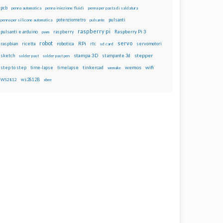
pcb
penna automatica
penna iniezione fluidi
penna per pasta di saldatura
potenziometro
pulsanti
penna per silicone automatica
pulsante
raspberry pi
pulsanti e arduino
raspberry
Raspberry Pi 3
pwm
robot
servo
RPi
raspbian
robotica
rtc
servomotori
ricetta
sd card
stampa 3D
stepper
sketch
stampante 3d
solder past
solder past pen
wemos
wifi
step to step
tinkercad
time-lapse
timelapse
wemake
ws2812B
WS2812
xbee