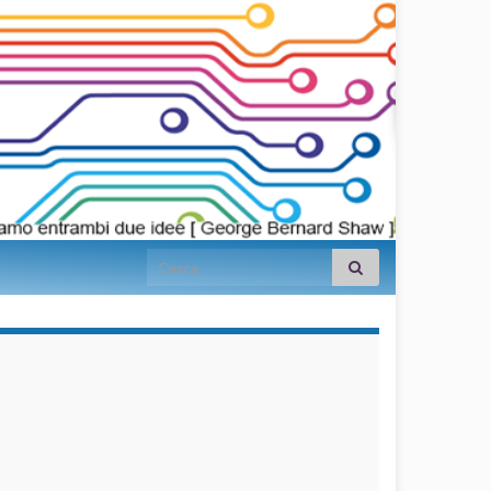
Search for:
займы на
карту срочно