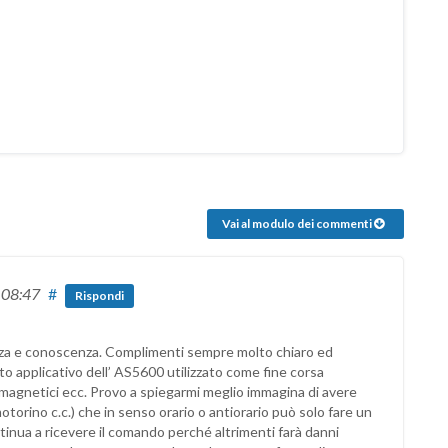
Vai al modulo dei commenti
e 08:47
#
Rispondi
enza e conoscenza. Complimenti sempre molto chiaro ed
 applicativo dell’ AS5600 utilizzato come fine corsa
i,magnetici ecc. Provo a spiegarmi meglio immagina di avere
orino c.c.) che in senso orario o antiorario può solo fare un
tinua a ricevere il comando perché altrimenti farà danni