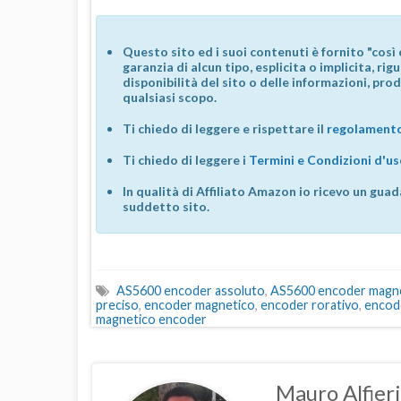
Questo sito ed i suoi contenuti è fornito "così 
garanzia di alcun tipo, esplicita o implicita, ri
disponibilità del sito o delle informazioni, prod
qualsiasi scopo.
Ti chiedo di leggere e rispettare il
regolamento
Ti chiedo di leggere i
Termini e Condizioni d'u
In qualità di Affiliato Amazon io ricevo un guad
suddetto sito.
AS5600 encoder assoluto
,
AS5600 encoder magn
preciso
,
encoder magnetico
,
encoder rorativo
,
encod
magnetico encoder
Mauro Alfieri