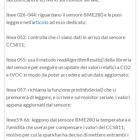
linee 026-044: riguardano il sensore BME280 e le puoi
leggere nell’
articolo
ad esso dedicato;
linea 052: controlla che ci siano dati in arrivo dal sensore
CCS811;
linea 055: usa il metodo
readAlgorithmResults()
della libreria
del sensore per eseguire un update dei valori relatici a CO2
e tVOC in modo da poter accedere ad un dato aggiornato;
linea 057: richiama la funzione
printInfoSerial()
che si
premurerà di leggere, e scrivere sul monitor seriale, i valori
appena aggiornati dal sensore;
linee59-66: leggono dal sensore BME280 la temperatura e
l’umidità che userai per compensare i valori del CCS811,
motivo per cui la sparkfun ha deciso di mettere entrambi i