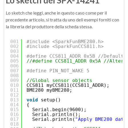
Lo sketch del SPX-14241
Lo sketch che leggi, anche in questo caso come per il
precedente articolo, si tratta du uno deli esempi forniti con
la libreria del produttore della scheda stessa.
001
#include <SparkFunBME280.h>
002
#include <SparkFunCCS811.h>
003
004
#define CCS811_ADDR 0x5B //Default 
005
//#define CCS811_ADDR 0x5A //Altern
006
007
#define PIN_NOT_WAKE 5
008
009
//Global sensor objects
010
CCS811 myCCS811(CCS811_ADDR);
011
BME280 myBME280;
012
013
void
setup()
014
{
015
Serial.begin(9600);
016
Serial.println();
017
Serial.println(
"Apply BME280 data
018