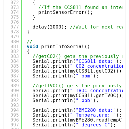
072
{
073
//If the CCS811 found an intern
074
printSensorError();
075
}
076
077
delay(2000); 
//Wait for next read
078
}
079
080
//---------------------------------
081
void
printInfoSerial()
082
{
083
//getCO2() gets the previously re
084
Serial.println(
"CCS811 data:"
);
085
Serial.print(
" CO2 concentration 
086
Serial.print(myCCS811.getCO2());
087
Serial.println(
" ppm"
);
088
089
//getTVOC() gets the previously r
090
Serial.print(
" TVOC concentration
091
Serial.print(myCCS811.getTVOC());
092
Serial.println(
" ppb"
);
093
094
Serial.println(
"BME280 data:"
);
095
Serial.print(
" Temperature: "
);
096
Serial.print(myBME280.readTempC()
097
Serial.println(
" degrees C"
);