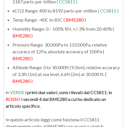
1187 parts-per-billion
( CCS811 )
eCO2 Range: 400 to 8192 parts-per-million
( CCS811 )
Temp Range: -40C to 85C
( BME280 )
Humidity Range: 0 – 100% RH, +/-3% from 20-80%
(
BME280 )
Pressure Range: 30,000Pa to 110,000Pa, relative
accuracy of 12Pa, absolute accuracy of 100Pa
(
BME280 )
Altitude Range: 0 to 30,000ft (9.2km), relative accuracy
of 3.3ft (1m) at sea level, 6.6ft (2m) at 30,000 ft.
(
BME280 )
in
VERDE
i primi due valori, sono rilevati dal CCS811; in
ROSSO
i secondi 4 dal BME280 a cui ho dedicato un
articolo specifico.
In questo articolo leggi come funziona il CCS811
direttamente unito al BME280 con un unico sketch.