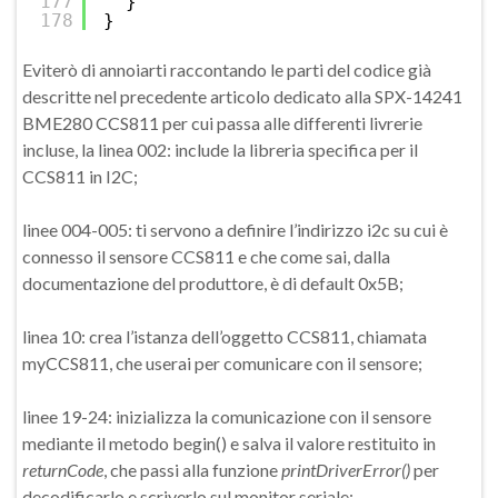
177
}
178
}
Eviterò di annoiarti raccontando le parti del codice già
descritte nel precedente articolo dedicato alla SPX-14241
BME280 CCS811 per cui passa alle differenti livrerie
incluse, la linea 002: include la libreria specifica per il
CCS811 in I2C;
linee 004-005: ti servono a definire l’indirizzo i2c su cui è
connesso il sensore CCS811 e che come sai, dalla
documentazione del produttore, è di default 0x5B;
linea 10: crea l’istanza dell’oggetto CCS811, chiamata
myCCS811, che userai per comunicare con il sensore;
linee 19-24: inizializza la comunicazione con il sensore
mediante il metodo begin() e salva il valore restituito in
returnCode
, che passi alla funzione
printDriverError()
per
decodificarlo e scriverlo sul monitor seriale;