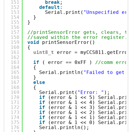
151
break
;
152
default
:
153
Serial.print(
"Unspecified err
154
}
155
}
156
157
//printSensorError gets, clears, th
158
//saved within the error register.
159
void
printSensorError()
160
{
161
uint8_t
error = myCCS811.getError
162
163
if
( error == 0xFF ) 
//comm error
164
{
165
Serial.println(
"Failed to get E
166
}
167
else
168
{
169
Serial.print(
"Error: "
);
170
if
(error & 1 << 5) Serial.prin
171
if
(error & 1 << 4) Serial.prin
172
if
(error & 1 << 3) Serial.prin
173
if
(error & 1 << 2) Serial.prin
174
if
(error & 1 << 1) Serial.prin
175
if
(error & 1 << 0) Serial.prin
176
Serial.println();