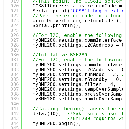
019
//This begins the CCS811 sensor a
020
CCS811Core::status returnCode = m
021
Serial.print(
"CCS811 begin exited
022
//Pass the error code to a functi
023
printDriverError( returnCode );
024
Serial.println();
025
026
//For I2C, enable the following a
027
myBME280.settings.commInterface =
028
myBME280.settings.I2CAddress = 0x
029
030
//Initialize BME280
031
//For I2C, enable the following a
032
myBME280.settings.commInterface =
033
myBME280.settings.I2CAddress = 0x
034
myBME280.settings.runMode = 3; 
//
035
myBME280.settings.tStandby = 0;
036
myBME280.settings.filter = 4;
037
myBME280.settings.tempOverSample 
038
myBME280.settings.pressOverSample
039
myBME280.settings.humidOverSample
040
041
//Calling .begin() causes the set
042
delay(10);  
//Make sure sensor ha
043
//BME280 requires 2ms
044
myBME280.begin();
045