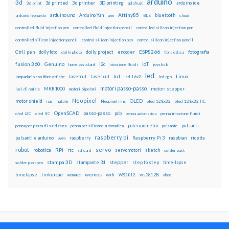
arduino
3d
3d printed
3d printer
3D printing
3d print
adafruit
arduino ide
Attiny85
arduino uno
Arduino Yún
bluetooth
arduino leonardo
arm
BLE
cloud
controlled fluid injection pen
controlled fluid injection pencil
controlled silicon injection pen
controlled silicon injection pencil
control silicon injection pen
control silicon injection pencil
ESP8266
dolly foto
dolly project
encoder
fotografia
CtrlJ pen
dolly photo
fibra ottica
fusion 360
Genuino
i2c
IoT
home assistant
iniezione fluidi
joystick
led
lcd
Linux
lasercut
laser cut
lampadario con fibre ottiche
lcd 16x2
led rgb
motori passo-passo
MKR1000
motori stepper
luci di natale
motori bipolari
Neopixel
motor shield
OLED
nas
natale
Neopixel ring
oled 128x32
oled 128x32 IIC
OpenSCAD
passo-passo
pcb
oled i2C
oled IIC
penna automatica
penna iniezione fluidi
potenziometro
pulsanti
penna per pasta di saldatura
penna per silicone automatica
pulsante
raspberry pi
pulsanti e arduino
raspberry
Raspberry Pi 3
raspbian
pwm
ricetta
robot
servo
RPi
robotica
rtc
servomotori
sketch
sd card
solder past
stampa 3D
stepper
stampante 3d
step to step
solder past pen
time-lapse
wemos
wifi
tinkercad
ws2812B
timelapse
wemake
WS2812
xbee
Il blog mauroalfieri.it ed i suoi contenuti sono distribuiti