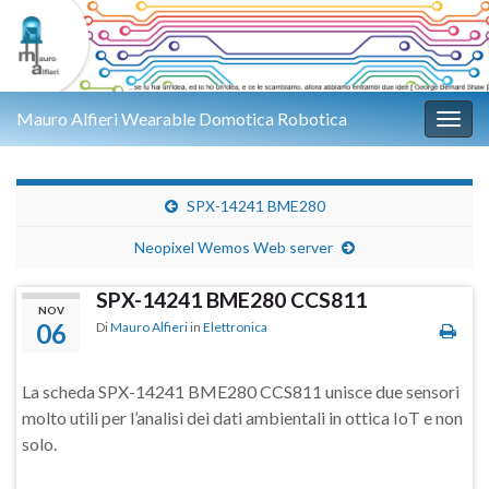
Mauro Alfieri Wearable Domotica Robotica
Attiv
SPX-14241 BME280
Neopixel Wemos Web server
SPX-14241 BME280 CCS811
NOV
06
Di
Mauro Alfieri
in
Elettronica
La scheda SPX-14241 BME280 CCS811 unisce due sensori
molto utili per l’analisi dei dati ambientali in ottica IoT e non
solo.