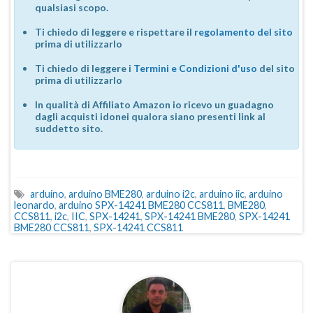
qualsiasi scopo.
Ti chiedo di leggere e rispettare il
regolamento del sito
prima di utilizzarlo
Ti chiedo di leggere i
Termini e Condizioni d'uso
del sito
prima di utilizzarlo
In qualità di Affiliato Amazon io ricevo un guadagno
dagli acquisti idonei qualora siano presenti link al
suddetto sito.
arduino
,
arduino BME280
,
arduino i2c
,
arduino iic
,
arduino
leonardo
,
arduino SPX-14241 BME280 CCS811
,
BME280
,
CCS811
,
i2c
,
IIC
,
SPX-14241
,
SPX-14241 BME280
,
SPX-14241
BME280 CCS811
,
SPX-14241 CCS811