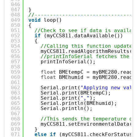
046
047
}
048
//---------------------------------
049
void
loop()
050
{
051
//Check to see if data is availab
052
if
(myCCS811.dataAvailable())
053
{
054
//Calling this function updates
055
myCCS811.readAlgorithmResults()
056
//printInfoSerial fetches the v
057
printInfoSerial();
058
059
float
BMEtempC = myBME280.readT
060
float
BMEhumid = myBME280.readF
061
062
Serial.print(
"Applying new valu
063
Serial.print(BMEtempC);
064
Serial.print(
","
);
065
Serial.println(BMEhumid);
066
Serial.println();
067
068
//This sends the temperature da
069
myCCS811.setEnvironmentalData(B
070
}
071
else
if
(myCCS811.checkForStatusE