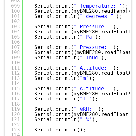
098
099
Serial.print(
" Temperature: "
);
100
Serial.print(myBME280.readTempF()
101
Serial.println(
" degrees F"
);
102
103
Serial.print(
" Pressure: "
);
104
Serial.print(myBME280.readFloatPr
105
Serial.println(
" Pa"
);
106
107
Serial.print(
" Pressure: "
);
108
Serial.print((myBME280.readFloatP
109
Serial.println(
" InHg"
);
110
111
Serial.print(
" Altitude: "
);
112
Serial.print(myBME280.readFloatAl
113
Serial.println(
"m"
);
114
115
Serial.print(
" Altitude: "
);
116
Serial.print(myBME280.readFloatAl
117
Serial.println(
"ft"
);
118
119
Serial.print(
" %RH: "
);
120
Serial.print(myBME280.readFloatHu
121
Serial.println(
" %"
);
122
123
Serial.println();
124