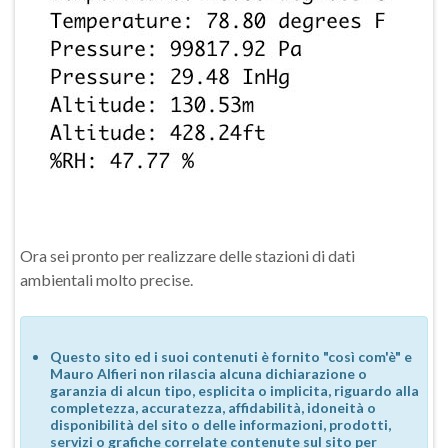
Ora sei pronto per realizzare delle stazioni di dati
ambientali molto precise.
Questo sito ed i suoi contenuti è fornito "così com'è" e
Mauro Alfieri non rilascia alcuna dichiarazione o
garanzia di alcun tipo, esplicita o implicita, riguardo alla
completezza, accuratezza, affidabilità, idoneità o
disponibilità del sito o delle informazioni, prodotti,
servizi o grafiche correlate contenute sul sito per