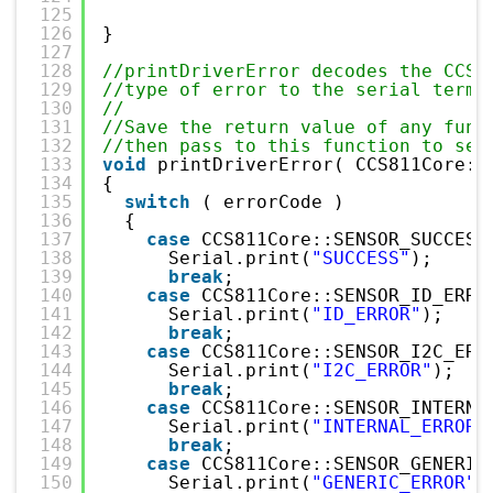
125
126
}
127
128
//printDriverError decodes the CCS8
129
//type of error to the serial termi
130
//
131
//Save the return value of any func
132
//then pass to this function to see
133
void
printDriverError( CCS811Core::
134
{
135
switch
( errorCode )
136
{
137
case
CCS811Core::SENSOR_SUCCESS
138
Serial.print(
"SUCCESS"
);
139
break
;
140
case
CCS811Core::SENSOR_ID_ERRO
141
Serial.print(
"ID_ERROR"
);
142
break
;
143
case
CCS811Core::SENSOR_I2C_ERR
144
Serial.print(
"I2C_ERROR"
);
145
break
;
146
case
CCS811Core::SENSOR_INTERNA
147
Serial.print(
"INTERNAL_ERROR"
148
break
;
149
case
CCS811Core::SENSOR_GENERIC
150
Serial.print(
"GENERIC_ERROR"
)