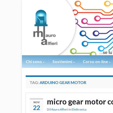
Chi sono
Sostienimi
Corso on-line
TAG:
ARDUINO GEAR MOTOR
micro gear motor co
NOV
22
Di
Mauro Alfieri
in
Elettronica