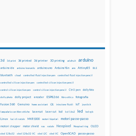
arduino
3d
3d printed
3d printer
3D printing
3d print
adafruit
Attiny85
arduino uno
Arduino Yún
arduino ide
arduino leonardo
arm
BLE
bluetooth
cloud
controlled fluid injection pen
controlled fluid injection pencil
controlled silicon injection pen
controlled silicon injection pencil
dolly foto
control silicon injection pen
control silicon injection pencil
CtrlJ pen
ESP8266
dolly project
encoder
fotografia
dolly photo
fibra ottica
fusion 360
Genuino
i2c
IoT
home assistant
iniezione fluidi
joystick
led
lcd
lasercut
laser cut
lampadario con fibre ottiche
lcd 16x2
led rgb
motori passo-passo
Linux
MKR1000
luci di natale
motori bipolari
Neopixel
motori stepper
motor shield
OLED
nas
natale
Neopixel ring
OpenSCAD
passo-passo
oled 128x32
oled 128x32 IIC
oled i2C
oled IIC