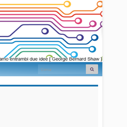
Search for:
займы на
карту срочно