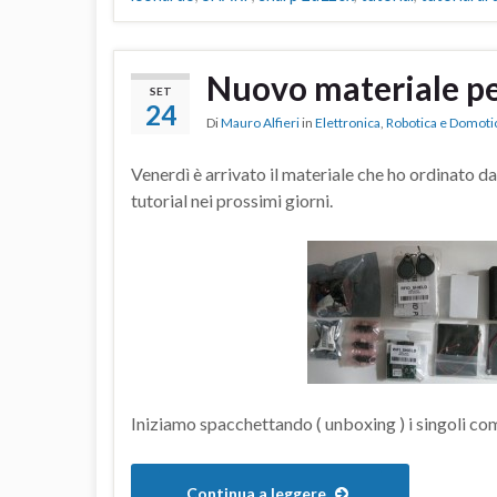
Nuovo materiale per
SET
24
Di
Mauro Alfieri
in
Elettronica
,
Robotica e Domoti
Venerdì è arrivato il materiale che ho ordinato d
tutorial nei prossimi giorni.
Iniziamo spacchettando ( unboxing ) i singoli co
Continua a leggere