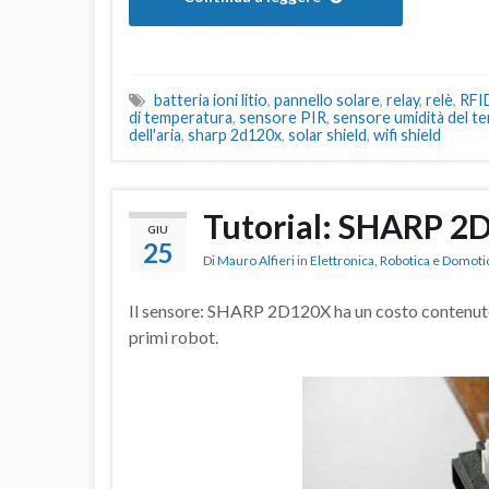
batteria ioni litio
,
pannello solare
,
relay
,
relè
,
RFI
di temperatura
,
sensore PIR
,
sensore umidità del t
dell'aria
,
sharp 2d120x
,
solar shield
,
wifi shield
Tutorial: SHARP 2
GIU
25
Di
Mauro Alfieri
in
Elettronica
,
Robotica e Domoti
Il sensore: SHARP 2D120X ha un costo contenuto, s
primi robot.