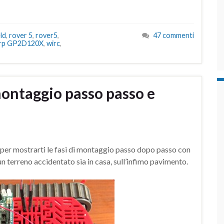
ld
,
rover 5
,
rover5
,
47 commenti
rp GP2D120X
,
wirc
,
ontaggio passo passo e
per mostrarti le fasi di montaggio passo dopo passo con
un terreno accidentato sia in casa, sull’infimo pavimento.