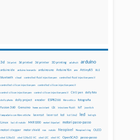
arduino
3d
3d printed
3d printer
3D printing
3d print
adafruit
Attiny85
arduino uno
Arduino Yún
arduino ide
arduino leonardo
arm
BLE
bluetooth
cloud
controlled fluid injection pen
controlled fluid injection pencil
controlled silicon injection pen
controlled silicon injection pencil
dolly foto
control silicon injection pen
control silicon injection pencil
CtrlJ pen
ESP8266
dolly project
encoder
fotografia
dolly photo
fibra ottica
fusion 360
Genuino
i2c
IoT
home assistant
iniezione fluidi
joystick
led
lcd
lasercut
laser cut
lampadario con fibre ottiche
lcd 16x2
led rgb
motori passo-passo
Linux
MKR1000
luci di natale
motori bipolari
Neopixel
motori stepper
motor shield
OLED
nas
natale
Neopixel ring
OpenSCAD
passo-passo
oled 128x32
oled 128x32 IIC
oled i2C
oled IIC