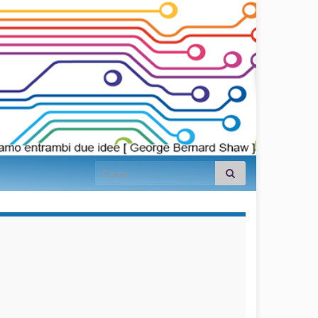
Search for:
займы на
карту срочно