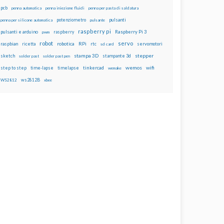
pcb
penna automatica
penna iniezione fluidi
penna per pasta di saldatura
potenziometro
pulsanti
penna per silicone automatica
pulsante
raspberry pi
pulsanti e arduino
raspberry
Raspberry Pi 3
pwm
robot
servo
RPi
raspbian
robotica
rtc
servomotori
ricetta
sd card
stampa 3D
stepper
sketch
stampante 3d
solder past
solder past pen
wemos
wifi
step to step
tinkercad
time-lapse
timelapse
wemake
ws2812B
WS2812
xbee