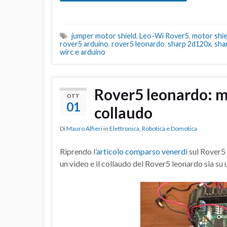
jumper motor shield
,
Leo-Wi Rover5
,
motor shie
rover5 arduino
,
rover5 leonardo
,
sharp 2d120x
,
sha
wirc e arduino
Rover5 leonardo: m
OTT
01
collaudo
Di
Mauro Alfieri
in
Elettronica
,
Robotica e Domotica
Riprendo l’
articolo comparso venerdì
sul Rover5 
un video e il collaudo del Rover5 leonardo sia su 