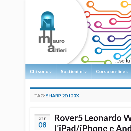
Chi sono
Sostienimi
Corso on-line
TAG:
SHARP 2D120X
Rover5 Leonardo WiR
OTT
08
l’iPad/iPhone e An